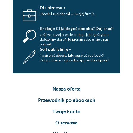
Dla biznesu »
Ebooki i audiobooki w Twojej firmie.
Brakuje Ci jakiegoś ebooka? Daj znać!
Jeśli w naszej ofercie brakuje jakiegoś tytulu,
dołożymy starań, by jak najszybciej się u nas
pojawił.
Self publishing »
Napisałeś ebooka lub nagrałeś audibook?
Dołącz do nas i sprzedawaj go w Ebookpoint!
Nasza oferta
Przewodnik po ebookach
Twoje konto
O serwisie