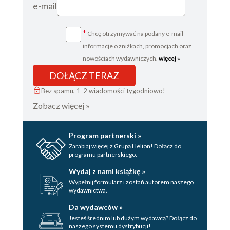
e-mail
*
Chcę otrzymywać na podany e-mail
informacje o zniżkach, promocjach oraz
nowościach wydawniczych.
więcej »
DOŁĄCZ TERAZ
Bez spamu, 1-2 wiadomości tygodniowo!
Zobacz więcej »
Program partnerski »
Zarabiaj więcej z Grupą Helion! Dołącz do
programu partnerskiego.
Wydaj z nami książkę »
Wypełnij formularz i zostań autorem naszego
wydawnictwa.
Da wydawców »
Jesteś średnim lub dużym wydawcą? Dołącz do
naszego systemu dystrybucji!