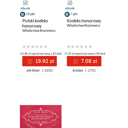
ebook
ebook
19 pkt
7 pkt
Polski kodeks
Kodeks honorowy
honorowy
Władysław Boziewicz
Władysław Boziewicz
(12,90 zł najniższa cena z 30 dni)
(7,25 zł najniższa cena z 30 dni)
19.92 zł
7.08 zł
24.90zł
(-20%)
8.53zł
(-17%)