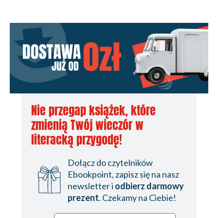
Nie przegap książek, które
zmienią Twój wieczór w
literacką przygodę!
Dołącz do czytelników
Ebookpoint, zapisz się na nasz
newsletter i
odbierz darmowy
prezent
. Czekamy na Ciebie!