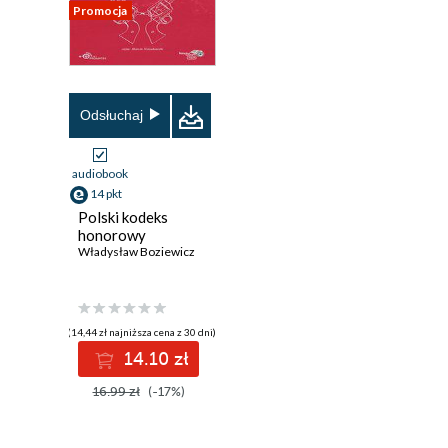
Promocja
Odsłuchaj
audiobook
14 pkt
Polski kodeks
honorowy
Władysław Boziewicz
(14,44 zł najniższa cena z 30 dni)
14.10 zł
16.99 zł
(-17%)