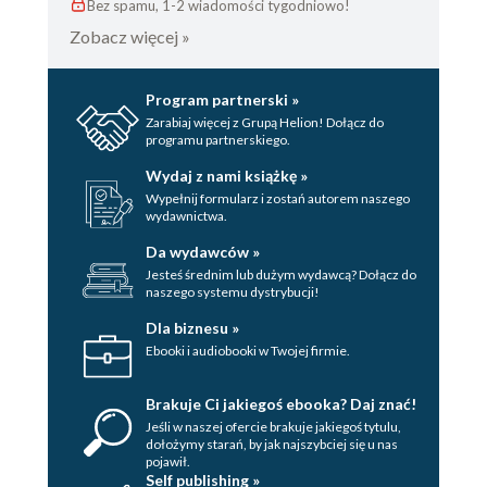
Bez spamu, 1-2 wiadomości tygodniowo!
Zobacz więcej »
Program partnerski »
Zarabiaj więcej z Grupą Helion! Dołącz do
programu partnerskiego.
Wydaj z nami książkę »
Wypełnij formularz i zostań autorem naszego
wydawnictwa.
Da wydawców »
Jesteś średnim lub dużym wydawcą? Dołącz do
naszego systemu dystrybucji!
Dla biznesu »
Ebooki i audiobooki w Twojej firmie.
Brakuje Ci jakiegoś ebooka? Daj znać!
Jeśli w naszej ofercie brakuje jakiegoś tytulu,
dołożymy starań, by jak najszybciej się u nas
pojawił.
Self publishing »