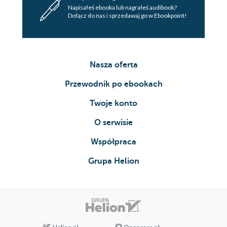
Napisałeś ebooka lub nagrałeś audibook?
Dołącz do nas i sprzedawaj go w Ebookpoint!
Nasza oferta
Przewodnik po ebookach
Twoje konto
O serwisie
Współpraca
Grupa Helion