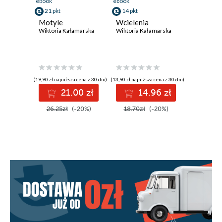
ebook
ebook
21 pkt
14 pkt
Motyle
Wcielenia
Wiktoria Kałamarska
Wiktoria Kałamarska
(19,90 zł najniższa cena z 30 dni)
(13,90 zł najniższa cena z 30 dni)
21.00 zł
14.96 zł
26.25zł
(-20%)
18.70zł
(-20%)