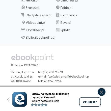
Helion.pl
Onepress.pl
Sensus.pl
Editio.pl
DlaBystrzakow.pl
Bezdroza.pl
Videopoint.pl
Beya.pl
Czytalisek.pl
Sploty
Biblio.Ebookpoint.pl
© Helion 1991-2026
Helion.pl sp. z o.o.
tel. (32) 230-98-63
ul. Kościuszki 1c
e-mail:
[wyświetl email]@ebookpoint.pl
44-100 Gliwice
NIP: 6312636254
Regon: 241989027
Designed with ♥ by
Tonik.pl
Pełna wersja strony »