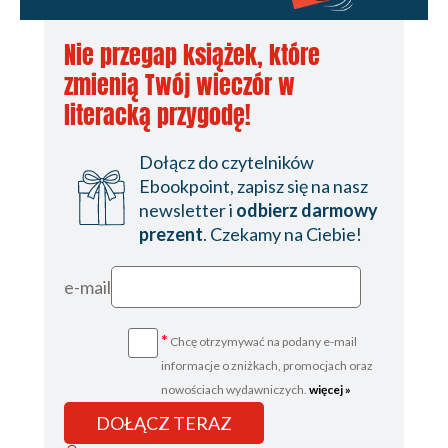
Nie przegap książek, które
zmienią Twój wieczór w
literacką przygodę!
Dołącz do czytelników
Ebookpoint, zapisz się na nasz
newsletter i
odbierz darmowy
prezent
. Czekamy na Ciebie!
e-mail
*
Chcę otrzymywać na podany e-mail
informacje o zniżkach, promocjach oraz
nowościach wydawniczych.
więcej »
DOŁĄCZ TERAZ