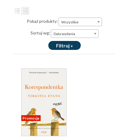
Pokaż produkty:
Wszystkie
Sortuj wg:
Data wydania
Filtruj »
Promocja