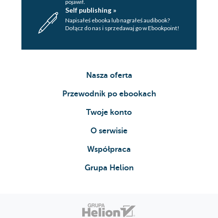
pojawił.
Self publishing »
Napisałeś ebooka lub nagrałeś audibook?
Dołącz do nas i sprzedawaj go w Ebookpoint!
Nasza oferta
Przewodnik po ebookach
Twoje konto
O serwisie
Współpraca
Grupa Helion