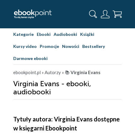
Kategorie
Ebooki
Audiobooki
Książki
Kursy video
Promocje
Nowości
Bestsellery
Darmowe ebooki
ebookpoint.pl
» Autorzy
» 📚
Virginia Evans
Virginia Evans - ebooki,
audiobooki
Tytuły autora: Virginia Evans dostępne
w księgarni Ebookpoint