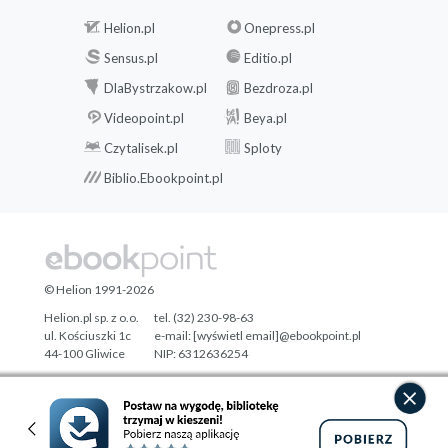
Helion.pl
Onepress.pl
Sensus.pl
Editio.pl
DlaBystrzakow.pl
Bezdroza.pl
Videopoint.pl
Beya.pl
Czytalisek.pl
Sploty
Biblio.Ebookpoint.pl
© Helion 1991-2026
Helion.pl sp. z o.o.
tel. (32) 230-98-63
ul. Kościuszki 1c
e-mail:
[wyświetl email]@ebookpoint.pl
44-100 Gliwice
NIP: 6312636254
Regon: 241989027
Designed with ♥ by
Tonik.pl