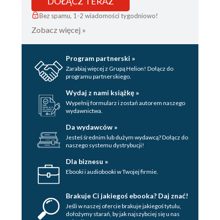
DOŁĄCZ TERAZ
Bez spamu, 1-2 wiadomości tygodniowo!
Zobacz więcej »
Program partnerski »
Zarabiaj więcej z Grupą Helion! Dołącz do
programu partnerskiego.
Wydaj z nami książkę »
Wypełnij formularz i zostań autorem naszego
wydawnictwa.
Da wydawców »
Jesteś średnim lub dużym wydawcą? Dołącz do
naszego systemu dystrybucji!
Dla biznesu »
Ebooki i audiobooki w Twojej firmie.
Brakuje Ci jakiegoś ebooka? Daj znać!
Jeśli w naszej ofercie brakuje jakiegoś tytulu,
dołożymy starań, by jak najszybciej się u nas