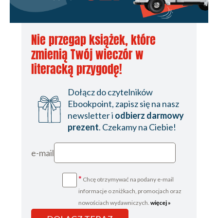
Nie przegap książek, które
zmienią Twój wieczór w
literacką przygodę!
Dołącz do czytelników
Ebookpoint, zapisz się na nasz
newsletter i
odbierz darmowy
prezent
. Czekamy na Ciebie!
e-mail
*
Chcę otrzymywać na podany e-mail
informacje o zniżkach, promocjach oraz
nowościach wydawniczych.
więcej »