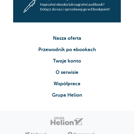
Napisałeś ebooka lub nagrałeś audibook?
Dołącz do nas i sprzedawaj go w Ebookpoint!
Nasza oferta
Przewodnik po ebookach
Twoje konto
O serwisie
Współpraca
Grupa Helion