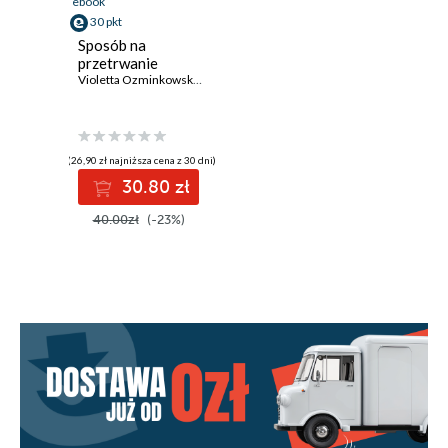
ebook
30 pkt
Sposób na
przetrwanie
Violetta Ozminkowska
,
Krzysztof Daukszewicz
(26,90 zł najniższa cena z 30 dni)
30.80 zł
40.00zł
(-23%)