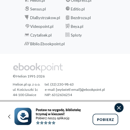
Helion.pl
Onepress.pl
Sensus.pl
Editio.pl
DlaBystrzakow.pl
Bezdroza.pl
Videopoint.pl
Beya.pl
Czytalisek.pl
Sploty
Biblio.Ebookpoint.pl
© Helion 1991-2026
Helion.pl sp. z o.o.
tel. (32) 230-98-63
ul. Kościuszki 1c
e-mail:
[wyświetl email]@ebookpoint.pl
44-100 Gliwice
NIP: 6312636254
Regon: 241989027
Designed with ♥ by
Tonik.pl
Pełna wersja strony »