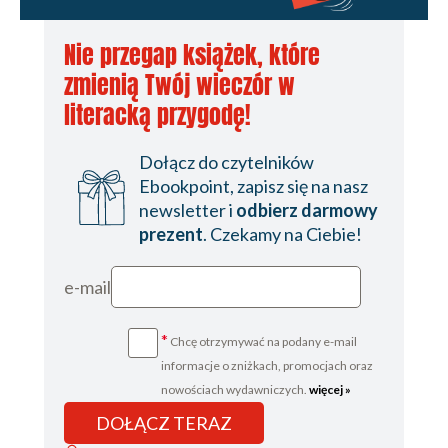
Nie przegap książek, które
zmienią Twój wieczór w
literacką przygodę!
Dołącz do czytelników
Ebookpoint, zapisz się na nasz
newsletter i
odbierz darmowy
prezent
. Czekamy na Ciebie!
e-mail
*
Chcę otrzymywać na podany e-mail
informacje o zniżkach, promocjach oraz
nowościach wydawniczych.
więcej »
DOŁĄCZ TERAZ