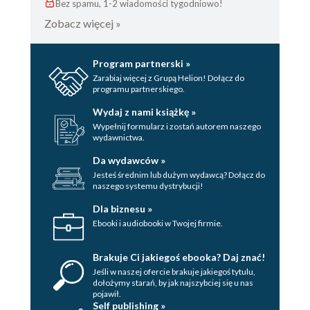
Bez spamu, 1-2 wiadomości tygodniowo!
Zobacz więcej »
Program partnerski »
Zarabiaj więcej z Grupą Helion! Dołącz do
programu partnerskiego.
Wydaj z nami książkę »
Wypełnij formularz i zostań autorem naszego
wydawnictwa.
Da wydawców »
Jesteś średnim lub dużym wydawcą? Dołącz do
naszego systemu dystrybucji!
Dla biznesu »
Ebooki i audiobooki w Twojej firmie.
Brakuje Ci jakiegoś ebooka? Daj znać!
Jeśli w naszej ofercie brakuje jakiegoś tytulu,
dołożymy starań, by jak najszybciej się u nas
pojawił.
Self publishing »