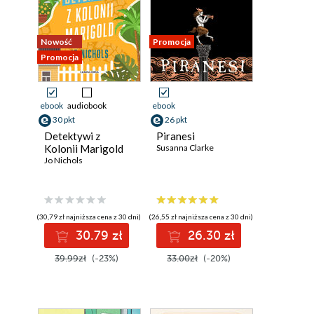
Nowość
Promocja
Promocja
ebook
audiobook
ebook
30 pkt
26 pkt
Detektywi z
Piranesi
Kolonii Marigold
Susanna Clarke
Jo Nichols
(30,79 zł najniższa cena z 30 dni)
(26,55 zł najniższa cena z 30 dni)
30.79 zł
26.30 zł
39.99zł
(-23%)
33.00zł
(-20%)