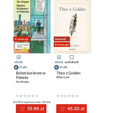
Promocja
Nowość
Promocja
ebook
ebook
audiobook
35 pkt
45 pkt
Byłem kurierem w
Theo z Golden
Pekinie
Allen Levi
Hu Anyan
(31,99 zł najniższa cena z 30 dni)
35.99 zł
45.00 zł