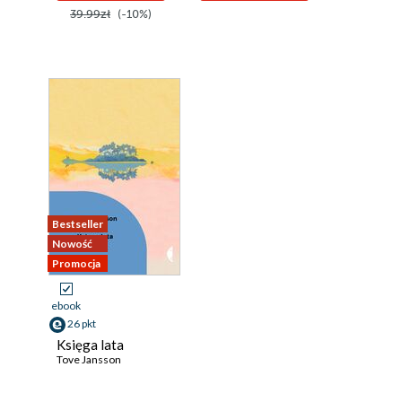
39.99zł
(-10%)
Bestseller
Nowość
Promocja
ebook
26 pkt
Księga lata
Tove Jansson