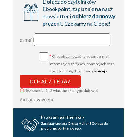
Dołącz do czytelników
Ebookpoint, zapisz się na nasz
newsletter i
odbierz darmowy
prezent
. Czekamy na Ciebie!
e-mail
*
Chcę otrzymywać na podany e-mail
informacje o zniżkach, promocjach oraz
nowościach wydawniczych.
więcej »
DOŁĄCZ TERAZ
Bez spamu, 1-2 wiadomości tygodniowo!
Zobacz więcej »
Program partnerski »
Zarabiaj więcej z Grupą Helion! Dołącz do
programu partnerskiego.