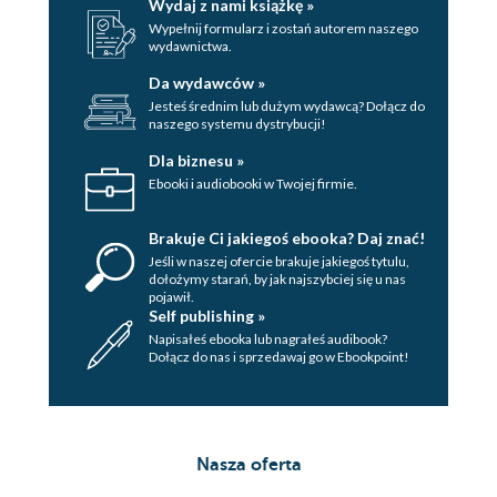
Wydaj z nami książkę »
Wypełnij formularz i zostań autorem naszego
wydawnictwa.
Da wydawców »
Jesteś średnim lub dużym wydawcą? Dołącz do
naszego systemu dystrybucji!
Dla biznesu »
Ebooki i audiobooki w Twojej firmie.
Brakuje Ci jakiegoś ebooka? Daj znać!
Jeśli w naszej ofercie brakuje jakiegoś tytulu,
dołożymy starań, by jak najszybciej się u nas
pojawił.
Self publishing »
Napisałeś ebooka lub nagrałeś audibook?
Dołącz do nas i sprzedawaj go w Ebookpoint!
Nasza oferta