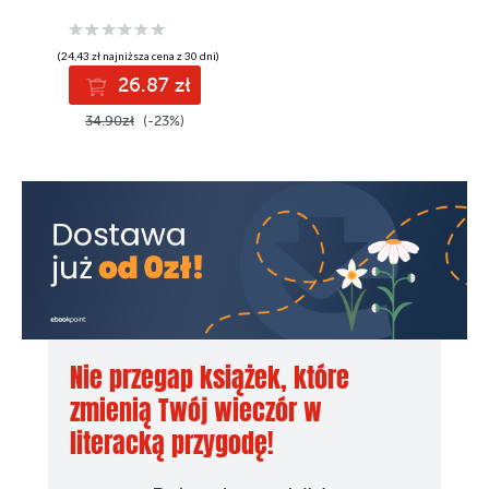
(24,43 zł najniższa cena z 30 dni)
26.87 zł
34.90zł
(-23%)
Nie przegap książek, które
zmienią Twój wieczór w
literacką przygodę!