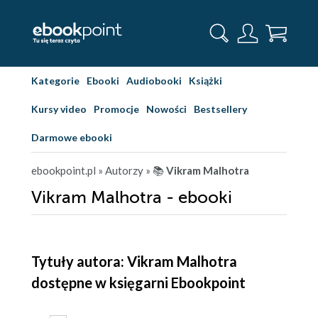
Kategorie
Ebooki
Audiobooki
Książki
Kursy video
Promocje
Nowości
Bestsellery
Darmowe ebooki
ebookpoint.pl
» Autorzy
» 📚
Vikram Malhotra
Vikram Malhotra - ebooki
Tytuły autora: Vikram Malhotra
dostępne w księgarni Ebookpoint