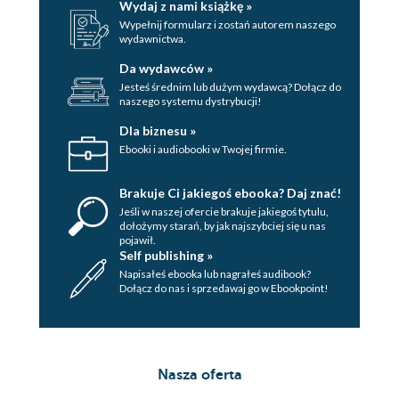
Wydaj z nami książkę »
Wypełnij formularz i zostań autorem naszego
wydawnictwa.
Da wydawców »
Jesteś średnim lub dużym wydawcą? Dołącz do
naszego systemu dystrybucji!
Dla biznesu »
Ebooki i audiobooki w Twojej firmie.
Brakuje Ci jakiegoś ebooka? Daj znać!
Jeśli w naszej ofercie brakuje jakiegoś tytulu,
dołożymy starań, by jak najszybciej się u nas
pojawił.
Self publishing »
Napisałeś ebooka lub nagrałeś audibook?
Dołącz do nas i sprzedawaj go w Ebookpoint!
Nasza oferta