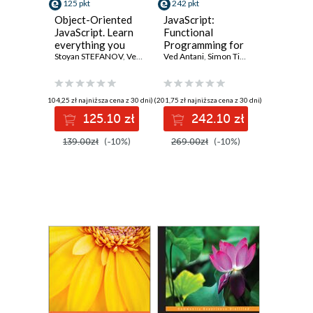
125 pkt
242 pkt
Object-Oriented
JavaScript:
JavaScript. Learn
Functional
everything you
Programming for
need to know
Stoyan STEFANOV
,
Ved Antani
JavaScript
Ved Antani
,
Simon Timms
,
Dan Mantyla
about object-
Developers.
oriented
Functional
JavaScript (OOJS)
Programming for
(104,25 zł najniższa cena z 30 dni)
(201,75 zł najniższa cena z 30 dni)
- Third Edition
JavaScript
125.10 zł
242.10 zł
Developers
139.00zł
(-10%)
269.00zł
(-10%)