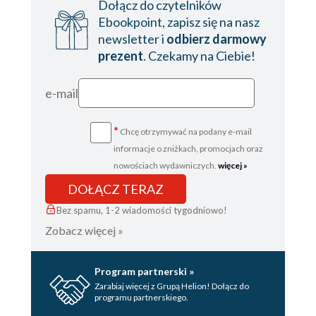
Dołącz do czytelników
Ebookpoint, zapisz się na nasz
newsletter i
odbierz darmowy
prezent
. Czekamy na Ciebie!
e-mail
*
Chcę otrzymywać na podany e-mail
informacje o zniżkach, promocjach oraz
nowościach wydawniczych.
więcej »
DOŁĄCZ TERAZ
Bez spamu, 1-2 wiadomości tygodniowo!
Zobacz więcej »
Program partnerski »
Zarabiaj więcej z Grupą Helion! Dołącz do
programu partnerskiego.