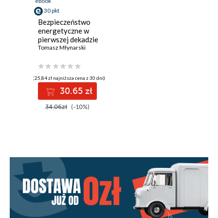
ebook
30 pkt
Bezpieczeństwo
energetyczne w
pierwszej dekadzie
XXI wieku.
Tomasz Młynarski
Mozaika
interesów i
geostrategii
(25,84 zł najniższa cena z 30 dni)
30.65 zł
34.06zł
(-10%)