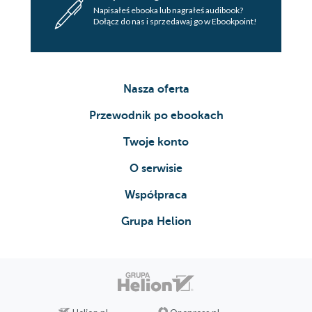
Napisałeś ebooka lub nagrałeś audibook?
Dołącz do nas i sprzedawaj go w Ebookpoint!
Nasza oferta
Przewodnik po ebookach
Twoje konto
O serwisie
Współpraca
Grupa Helion