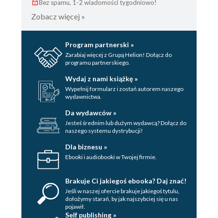
Bez spamu, 1-2 wiadomości tygodniowo!
Zobacz więcej »
Program partnerski »
Zarabiaj więcej z Grupą Helion! Dołącz do
programu partnerskiego.
Wydaj z nami książkę »
Wypełnij formularz i zostań autorem naszego
wydawnictwa.
Da wydawców »
Jesteś średnim lub dużym wydawcą? Dołącz do
naszego systemu dystrybucji!
Dla biznesu »
Ebooki i audiobooki w Twojej firmie.
Brakuje Ci jakiegoś ebooka? Daj znać!
Jeśli w naszej ofercie brakuje jakiegoś tytulu,
dołożymy starań, by jak najszybciej się u nas
pojawił.
Self publishing »