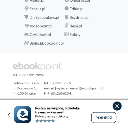
Helion.pl
Onepress.pl
Sensus.pl
Editio.pl
DlaBystrzakow.pl
Bezdroza.pl
Videopoint.pl
Beya.pl
Czytalisek.pl
Sploty
Biblio.Ebookpoint.pl
© Helion 1991-2026
Helion.pl sp. z o.o.
tel. (32) 230-98-63
ul. Kościuszki 1c
e-mail:
[wyświetl email]@ebookpoint.pl
44-100 Gliwice
NIP: 6312636254
Regon: 241989027
Designed with ♥ by
Tonik.pl
Pełna wersja strony »