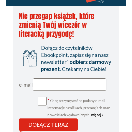
Nie przegap książek, które
zmienią Twój wieczór w
literacką przygodę!
Dołącz do czytelników
Ebookpoint, zapisz się na nasz
newsletter i
odbierz darmowy
prezent
. Czekamy na Ciebie!
e-mail
*
Chcę otrzymywać na podany e-mail
informacje o zniżkach, promocjach oraz
nowościach wydawniczych.
więcej »
DOŁĄCZ TERAZ