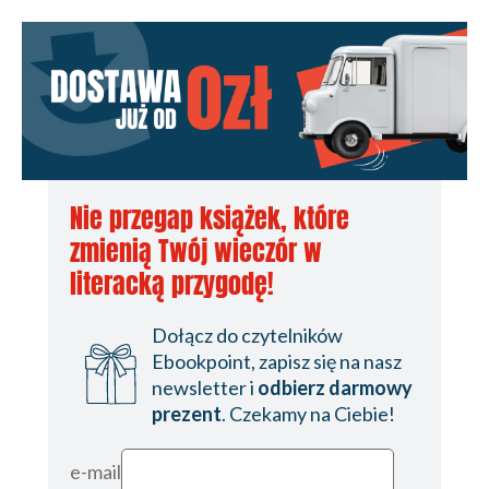
Nie przegap książek, które
zmienią Twój wieczór w
literacką przygodę!
Dołącz do czytelników
Ebookpoint, zapisz się na nasz
newsletter i
odbierz darmowy
prezent
. Czekamy na Ciebie!
e-mail