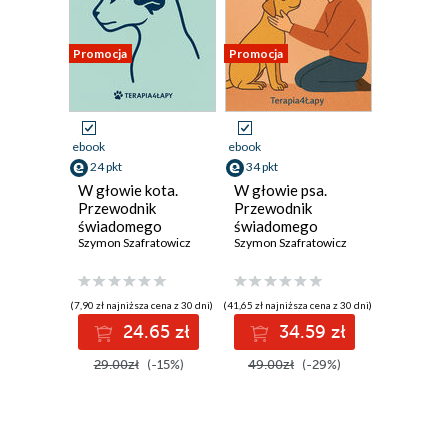
Promocja
Promocja
ebook
ebook
24 pkt
34 pkt
W głowie kota.
W głowie psa.
Przewodnik
Przewodnik
świadomego
świadomego
opiekuna
Szymon Szafratowicz
opiekuna
Szymon Szafratowicz
(7,90 zł najniższa cena z 30 dni)
(41,65 zł najniższa cena z 30 dni)
24.65 zł
34.59 zł
29.00zł
(-15%)
49.00zł
(-29%)