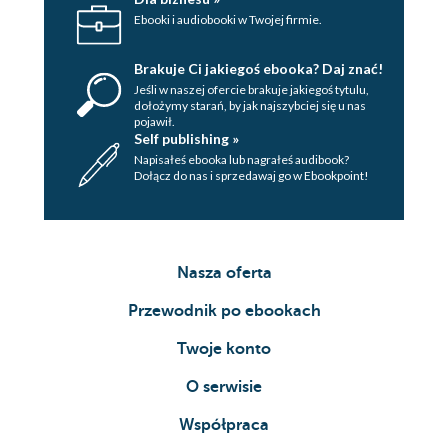
Ebooki i audiobooki w Twojej firmie.
Brakuje Ci jakiegoś ebooka? Daj znać!
Jeśli w naszej ofercie brakuje jakiegoś tytulu,
dołożymy starań, by jak najszybciej się u nas
pojawił.
Self publishing »
Napisałeś ebooka lub nagrałeś audibook?
Dołącz do nas i sprzedawaj go w Ebookpoint!
Nasza oferta
Przewodnik po ebookach
Twoje konto
O serwisie
Współpraca