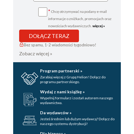
*
Chcę otrzymywać na podany e-mail
informacje o zniżkach, promocjach oraz
nowościach wydawniczych.
więcej »
DOŁĄCZ TERAZ
Bez spamu, 1-2 wiadomości tygodniowo!
Zobacz więcej »
Program partnerski »
Zarabiaj więcej z Grupą Helion! Dołącz do
programu partnerskiego.
Wydaj z nami książkę »
Wypełnij formularz i zostań autorem naszego
wydawnictwa.
Da wydawców »
Jesteś średnim lub dużym wydawcą? Dołącz do
naszego systemu dystrybucji!
Dla biznesu »