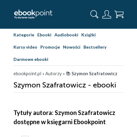
Kategorie
Ebooki
Audiobooki
Książki
Kursy video
Promocje
Nowości
Bestsellery
Darmowe ebooki
ebookpoint.pl
» Autorzy
» 📚
Szymon Szafratowicz
Szymon Szafratowicz - ebooki
Tytuły autora: Szymon Szafratowicz
dostępne w księgarni Ebookpoint