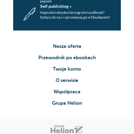
pojawił.
Self publishing »
Napisałeś ebooka lub nagrałeś audibook?
Dołącz do nas i sprzedawaj go w Ebookpoint!
Nasza oferta
Przewodnik po ebookach
Twoje konto
O serwisie
Współpraca
Grupa Helion