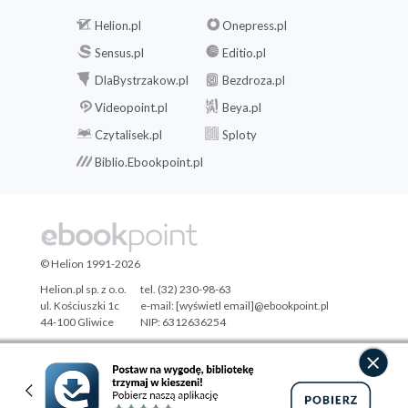
Helion.pl
Onepress.pl
Sensus.pl
Editio.pl
DlaBystrzakow.pl
Bezdroza.pl
Videopoint.pl
Beya.pl
Czytalisek.pl
Sploty
Biblio.Ebookpoint.pl
© Helion 1991-2026
Helion.pl sp. z o.o.
tel. (32) 230-98-63
ul. Kościuszki 1c
e-mail:
[wyświetl email]@ebookpoint.pl
44-100 Gliwice
NIP: 6312636254
Regon: 241989027
Designed with ♥ by
Tonik.pl