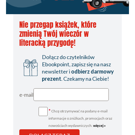
Nie przegap książek, które
zmienią Twój wieczór w
literacką przygodę!
Dołącz do czytelników
Ebookpoint, zapisz się na nasz
newsletter i
odbierz darmowy
prezent
. Czekamy na Ciebie!
e-mail
*
Chcę otrzymywać na podany e-mail
informacje o zniżkach, promocjach oraz
nowościach wydawniczych.
więcej »