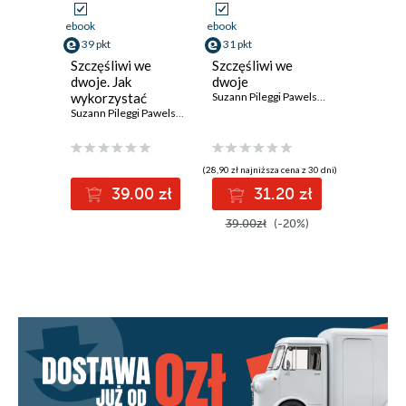
ebook
ebook
39 pkt
31 pkt
Szczęśliwi we
Szczęśliwi we
dwoje. Jak
dwoje
wykorzystać
Suzann Pileggi Pawelski
,
James O. Pawel
wyniki psychologii
Suzann Pileggi Pawelski
,
James O. Pawelski
pozytywnej do
budowania trwałej
relacji
(28,90 zł najniższa cena z 30 dni)
39.00 zł
31.20 zł
39.00zł
(-20%)