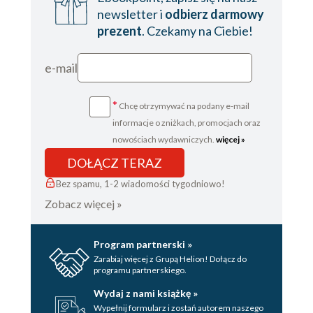
newsletter i
odbierz darmowy
prezent
. Czekamy na Ciebie!
e-mail
*
Chcę otrzymywać na podany e-mail
informacje o zniżkach, promocjach oraz
nowościach wydawniczych.
więcej »
DOŁĄCZ TERAZ
Bez spamu, 1-2 wiadomości tygodniowo!
Zobacz więcej »
Program partnerski »
Zarabiaj więcej z Grupą Helion! Dołącz do
programu partnerskiego.
Wydaj z nami książkę »
Wypełnij formularz i zostań autorem naszego