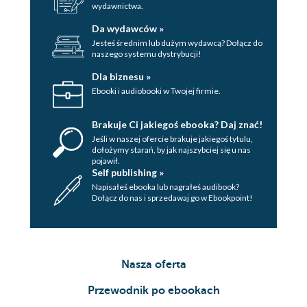
wydawnictwa.
Da wydawców »
Jesteś średnim lub dużym wydawcą? Dołącz do
naszego systemu dystrybucji!
Dla biznesu »
Ebooki i audiobooki w Twojej firmie.
Brakuje Ci jakiegoś ebooka? Daj znać!
Jeśli w naszej ofercie brakuje jakiegoś tytulu,
dołożymy starań, by jak najszybciej się u nas
pojawił.
Self publishing »
Napisałeś ebooka lub nagrałeś audibook?
Dołącz do nas i sprzedawaj go w Ebookpoint!
Nasza oferta
Przewodnik po ebookach