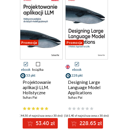
Promocja
Promocja
ebook
książka
ebook
53 pkt
228 pkt
Projektowanie
Designing Large
aplikacji LLM.
Language Model
Holistyczne
Applications
podejście do
Suhas Pai
Suhas Pai
dużych modeli
językowych
(44,50 zł najniższa cena z 30 dni)
(161,40 zł najniższa cena z 30 dni)
53.40 zł
228.65 zł