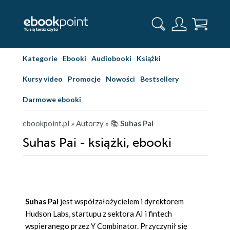
Kategorie
Ebooki
Audiobooki
Książki
Kursy video
Promocje
Nowości
Bestsellery
Darmowe ebooki
ebookpoint.pl
» Autorzy
» 📚
Suhas Pai
Suhas Pai - książki, ebooki
Suhas Pai
jest współzałożycielem i dyrektorem
Hudson Labs, startupu z sektora AI i fintech
wspieranego przez Y Combinator. Przyczynił się