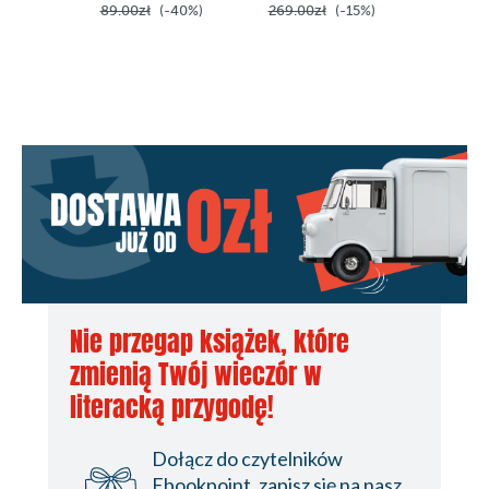
89.00zł
(-40%)
269.00zł
(-15%)
Nie przegap książek, które
zmienią Twój wieczór w
literacką przygodę!
Dołącz do czytelników
Ebookpoint, zapisz się na nasz