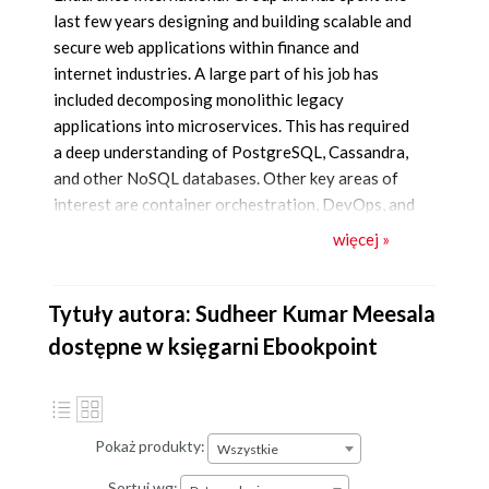
last few years designing and building scalable and
secure web applications within finance and
internet industries. A large part of his job has
included decomposing monolithic legacy
applications into microservices. This has required
a deep understanding of PostgreSQL, Cassandra,
and other NoSQL databases. Other key areas of
interest are container orchestration, DevOps, and
more. He is also an accomplished speaker and
więcej »
trainer. He lives in Bangalore, India, and spends
far too much time in traffic jams.
Tytuły autora: Sudheer Kumar Meesala
dostępne w księgarni Ebookpoint
Pokaż produkty:
Wszystkie
Sortuj wg: