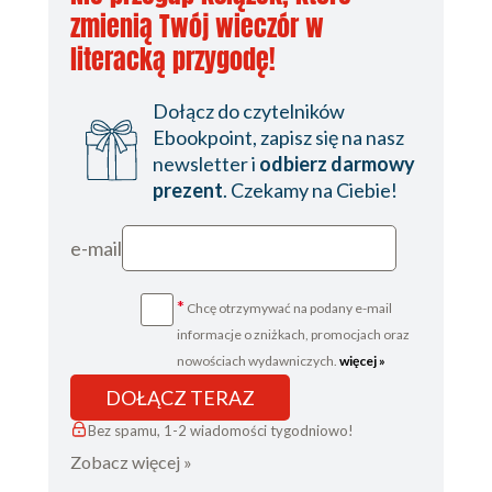
zmienią Twój wieczór w
literacką przygodę!
Dołącz do czytelników
Ebookpoint, zapisz się na nasz
newsletter i
odbierz darmowy
prezent
. Czekamy na Ciebie!
e-mail
*
Chcę otrzymywać na podany e-mail
informacje o zniżkach, promocjach oraz
nowościach wydawniczych.
więcej »
DOŁĄCZ TERAZ
Bez spamu, 1-2 wiadomości tygodniowo!
Zobacz więcej »