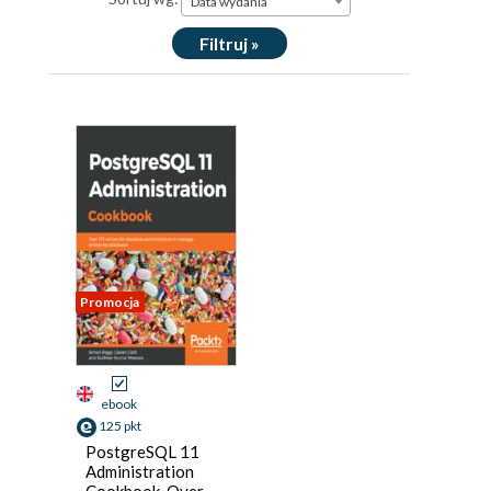
Data wydania
Filtruj »
Promocja
ebook
125 pkt
PostgreSQL 11
Administration