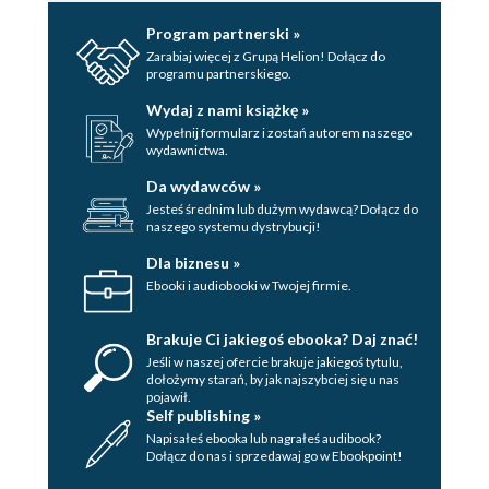
Program partnerski »
Zarabiaj więcej z Grupą Helion! Dołącz do
programu partnerskiego.
Wydaj z nami książkę »
Wypełnij formularz i zostań autorem naszego
wydawnictwa.
Da wydawców »
Jesteś średnim lub dużym wydawcą? Dołącz do
naszego systemu dystrybucji!
Dla biznesu »
Ebooki i audiobooki w Twojej firmie.
Brakuje Ci jakiegoś ebooka? Daj znać!
Jeśli w naszej ofercie brakuje jakiegoś tytulu,
dołożymy starań, by jak najszybciej się u nas
pojawił.
Self publishing »
Napisałeś ebooka lub nagrałeś audibook?
Dołącz do nas i sprzedawaj go w Ebookpoint!