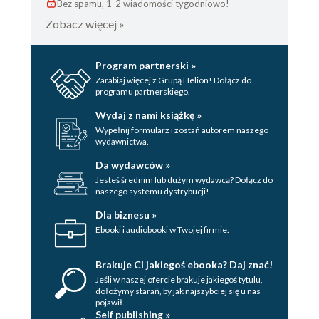
Bez spamu, 1-2 wiadomości tygodniowo!
Zobacz więcej »
Program partnerski »
Zarabiaj więcej z Grupą Helion! Dołącz do
programu partnerskiego.
Wydaj z nami książkę »
Wypełnij formularz i zostań autorem naszego
wydawnictwa.
Da wydawców »
Jesteś średnim lub dużym wydawcą? Dołącz do
naszego systemu dystrybucji!
Dla biznesu »
Ebooki i audiobooki w Twojej firmie.
Brakuje Ci jakiegoś ebooka? Daj znać!
Jeśli w naszej ofercie brakuje jakiegoś tytulu,
dołożymy starań, by jak najszybciej się u nas
pojawił.
Self publishing »