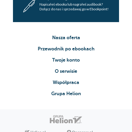
Napisałeś ebooka lub nagrałeś audibook?
Dołącz do nas i sprzedawaj go w Ebookpoint!
Nasza oferta
Przewodnik po ebookach
Twoje konto
O serwisie
Współpraca
Grupa Helion