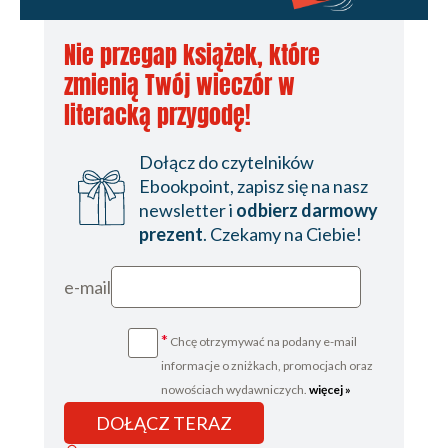
Nie przegap książek, które
zmienią Twój wieczór w
literacką przygodę!
Dołącz do czytelników
Ebookpoint, zapisz się na nasz
newsletter i
odbierz darmowy
prezent
. Czekamy na Ciebie!
e-mail
*
Chcę otrzymywać na podany e-mail
informacje o zniżkach, promocjach oraz
nowościach wydawniczych.
więcej »
DOŁĄCZ TERAZ