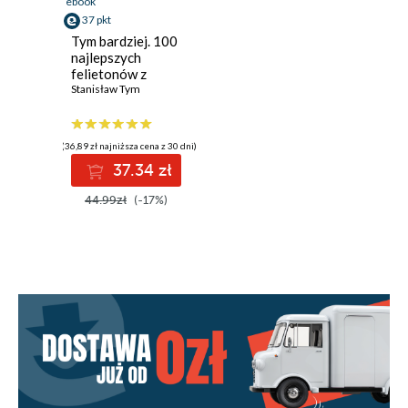
ebook
37 pkt
Tym bardziej. 100
najlepszych
felietonów z
Polityki
Stanisław Tym
(36,89 zł najniższa cena z 30 dni)
37.34 zł
44.99zł
(-17%)