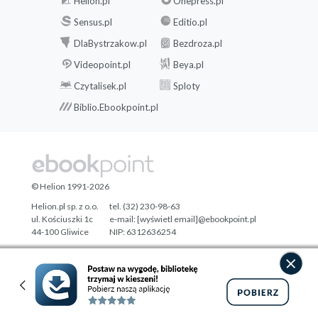
Helion.pl
Onepress.pl
Sensus.pl
Editio.pl
DlaBystrzakow.pl
Bezdroza.pl
Videopoint.pl
Beya.pl
Czytalisek.pl
Sploty
Biblio.Ebookpoint.pl
© Helion 1991-2026
Helion.pl sp. z o.o.
tel. (32) 230-98-63
ul. Kościuszki 1c
e-mail:
[wyświetl email]@ebookpoint.pl
44-100 Gliwice
NIP: 6312636254
Regon: 241989027
Designed with ♥ by
Tonik.pl
Pełna wersja strony »