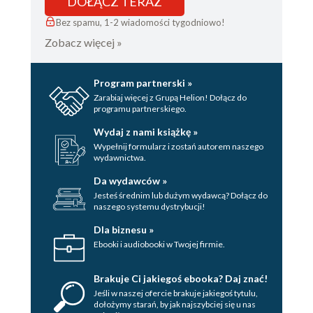
DOŁĄCZ TERAZ
Bez spamu, 1-2 wiadomości tygodniowo!
Zobacz więcej »
Program partnerski »
Zarabiaj więcej z Grupą Helion! Dołącz do
programu partnerskiego.
Wydaj z nami książkę »
Wypełnij formularz i zostań autorem naszego
wydawnictwa.
Da wydawców »
Jesteś średnim lub dużym wydawcą? Dołącz do
naszego systemu dystrybucji!
Dla biznesu »
Ebooki i audiobooki w Twojej firmie.
Brakuje Ci jakiegoś ebooka? Daj znać!
Jeśli w naszej ofercie brakuje jakiegoś tytulu,
dołożymy starań, by jak najszybciej się u nas