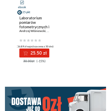
ebook
25 pkt
Laboratorium
pomiarów
fotometrycznych i
kolorymetrycznych
Andrzej Wiśniewski
,
Dariusz Czyżewski
,
Kamil Kubiak
,
Krzysztof Skar
(16,89 zł najniższa cena z 30 dni)
25.50 zł
30.00zł
(-15%)