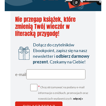
Nie przegap książek, które
zmienią Twój wieczór w
literacką przygodę!
Dołącz do czytelników
Ebookpoint, zapisz się na nasz
newsletter i
odbierz darmowy
prezent
. Czekamy na Ciebie!
e-mail
*
Chcę otrzymywać na podany e-mail
informacje o zniżkach, promocjach oraz
nowościach wydawniczych.
więcej »