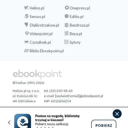
Helion.pl
Onepress.pl
Sensus.pl
Editio.pl
DlaBystrzakow.pl
Bezdroza.pl
Videopoint.pl
Beya.pl
Czytalisek.pl
Sploty
Biblio.Ebookpoint.pl
© Helion 1991-2026
Helion.pl sp. z o.o.
tel. (32) 230-98-63
ul. Kościuszki 1c
e-mail:
[wyświetl email]@ebookpoint.pl
44-100 Gliwice
NIP: 6312636254
Regon: 241989027
Designed with ♥ by
Tonik.pl