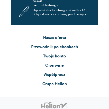
pojawił.
Self publishing »
Napisałeś ebooka lub nagrałeś audibook?
Dołącz do nas i sprzedawaj go w Ebookpoint!
Nasza oferta
Przewodnik po ebookach
Twoje konto
O serwisie
Współpraca
Grupa Helion