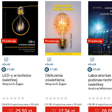
Promocja
Promocja
Promocja
ebook
ebook
ebook
25 pkt
17 pkt
28 pkt
LED-y w technice
Obliczenia
Laboratorium
świetlnej
oświetlenia
podstaw techn
Wojciech Żagan
Wojciech Żagan
świetlnej
Andrzej Wiśniews
(16,89 zł najniższa cena z 30 dni)
(11,90 zł najniższa cena z 30 dni)
(18,90 zł najniższa ce
25.50 zł
17.34 zł
28.05