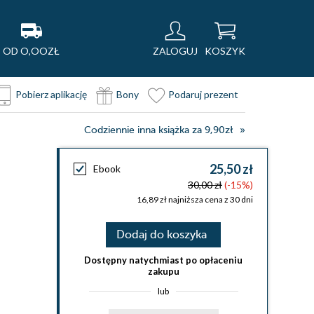
OD O,OOZŁ
ZALOGUJ
KOSZYK
Pobierz aplikację
Bony
Podaruj prezent
Codziennie inna książka za 9,90zł
25,50 zł
Ebook
30,00 zł
(-15%)
16,89 zł najniższa cena z 30 dni
Dodaj do koszyka
Dostępny natychmiast po opłaceniu
zakupu
lub