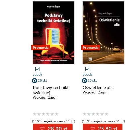
Promocja
Promocja
ebook
ebook
28 pkt
23 pkt
Podstawy techniki
Oświetlenie ulic
świetlnej
Wojciech Żagan
Wojciech Żagan
(18,90 zł najniższa cena z 30 dni)
(15,90 zł najniższa cena z 30 dni)
28.90 zł
23.80 zł