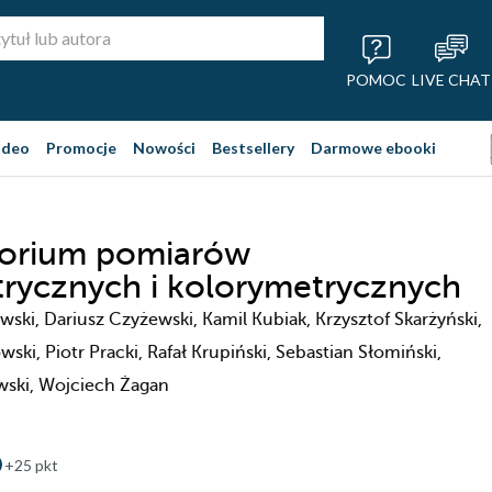
POMOC
LIVE CHAT
ideo
Promocje
Nowości
Bestsellery
Darmowe ebooki
torium pomiarów
rycznych i kolorymetrycznych
wski, Dariusz Czyżewski, Kamil Kubiak, Krzysztof Skarżyński,
ki, Piotr Pracki, Rafał Krupiński, Sebastian Słomiński,
wski, Wojciech Żagan
+25 pkt