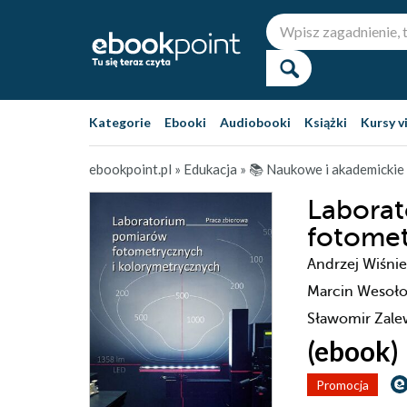
Kategorie
Ebooki
Audiobooki
Książki
Kursy v
ebookpoint.pl
»
Edukacja
»
📚 Naukowe i akademickie
Labora
fotomet
Andrzej Wiśnie
Marcin Wesołows
Sławomir Zale
(ebook)
Promocja