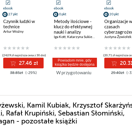
ebook
ebook
ebook
27 pkt
0 pkt
20 pkt
Czynnik ludzki w
Metody ilościowe -
Organizacje 
technice
klucz do efektywnej
czasach
Artur Woźny
nauki i analizy
cyberzagrożeń
danych
Iga Kott
,
Katarzyna Sukiennik (red.)
Wpływ AI na
Justyna Żywiołek
bezpieczeńst
informacyjne i
odporność
(24,09 zł najniższa cena z 30 dni)
(20,71 zł najniższa ce
operacyjną
Powiadom mnie, gdy
27.46 zł
20.31
książka będzie dostępna
W przygotowaniu
38.85zł
(-29%)
29.40zł
(-3
żewski, Kamil Kubiak, Krzysztof Skarżyńs
, Rafał Krupiński, Sebastian Słomiński,
gan - pozostałe książki