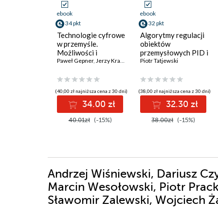
ebook
ebook
34 pkt
32 pkt
Technologie cyfrowe
Algorytmy regulacji
w przemyśle.
obiektów
Możliwości i
przemysłowych PID i
wyzwania
Paweł Gepner
,
Jerzy Krawiec
MPC
Piotr Tatjewski
(40,00 zł najniższa cena z 30 dni)
(38,00 zł najniższa cena z 30 dni)
34.00 zł
32.30 zł
40.01zł
(-15%)
38.00zł
(-15%)
Andrzej Wiśniewski, Dariusz Czy
Marcin Wesołowski, Piotr Pracki
Sławomir Zalewski, Wojciech Ża