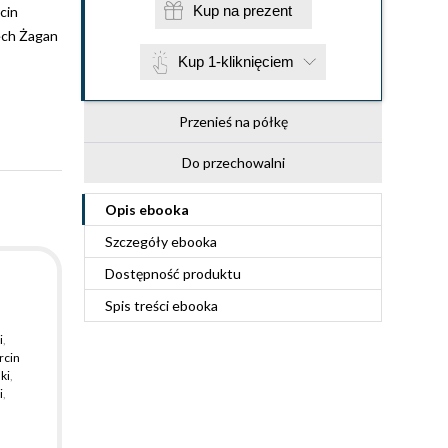
Kup na prezent
cin
ech Żagan
Kup 1-kliknięciem
Przenieś na półkę
Do przechowalni
Opis
ebooka
Szczegóły
ebooka
Dostępność produktu
Spis treści
ebooka
i
,
rcin
ki
,
i
,