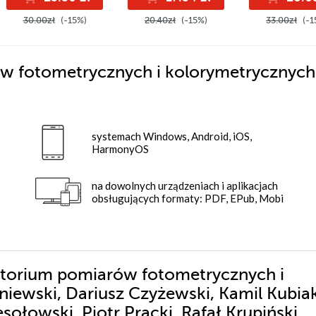
30.00zł
(-15%)
20.40zł
(-15%)
33.00zł
(-1
w fotometrycznych i kolorymetrycznych
systemach Windows, Android, iOS,
HarmonyOS
na dowolnych urządzeniach i aplikacjach
obsługujących formaty: PDF, EPub, Mobi
ratorium pomiarów fotometrycznych i
iewski, Dariusz Czyżewski, Kamil Kubiak
sołowski, Piotr Pracki, Rafał Krupiński,