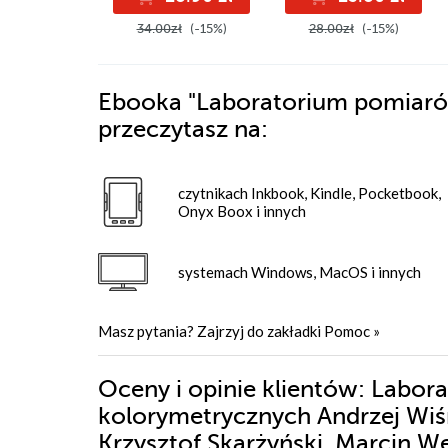
34.00zł
(-15%)
28.00zł
(-15%)
Ebooka
"Laboratorium pomiaró
przeczytasz na:
czytnikach Inkbook, Kindle, Pocketbook,
Onyx Boox i innych
systemach Windows, MacOS i innych
Masz pytania? Zajrzyj do zakładki
Pomoc
»
Oceny i opinie klientów: Labo
kolorymetrycznych Andrzej Wiśn
Krzysztof Skarżyński, Marcin We