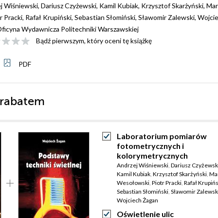
j Wiśniewski
,
Dariusz Czyżewski
,
Kamil Kubiak
,
Krzysztof Skarżyński
,
Mar
r Pracki
,
Rafał Krupiński
,
Sebastian Słomiński
,
Sławomir Zalewski
,
Wojci
ficyna Wydawnicza Politechniki Warszawskiej
Bądź pierwszym, który oceni tę książkę
PDF
 rabatem
Laboratorium pomiarów
fotometrycznych i
kolorymetrycznych
Andrzej Wiśniewski
,
Dariusz Czyżewsk
Kamil Kubiak
,
Krzysztof Skarżyński
,
Ma
Wesołowski
,
Piotr Pracki
,
Rafał Krupińs
Sebastian Słomiński
,
Sławomir Zalewsk
Wojciech Żagan
Oświetlenie ulic