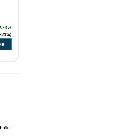
.73 zł
(-21%)
ka
hniki