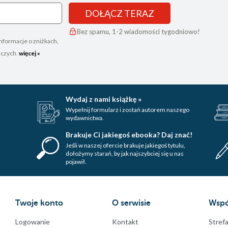
DOŁĄCZ TERAZ
Bez spamu, 1-2 wiadomości tygodniowo!
nformacje o zniżkach,
iczych.
więcej »
Wydaj z nami książkę »
Wypełnij formularz i zostań autorem naszego
wydawnictwa.
Brakuje Ci jakiegoś ebooka? Daj znać!
Jeśli w naszej ofercie brakuje jakiegoś tytulu,
dołożymy starań, by jak najszybciej się u nas
pojawił.
Twoje konto
O serwisie
Wspó
Logowanie
Kontakt
Strefa