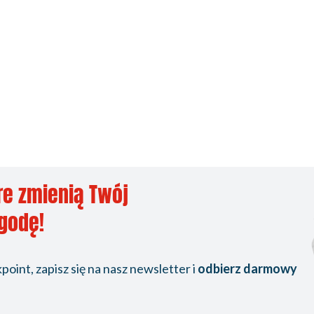
re zmienią Twój
ygodę!
oint, zapisz się na nasz newsletter i
odbierz darmowy