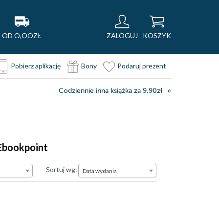
OD O,OOZŁ
ZALOGUJ
KOSZYK
Pobierz aplikację
Bony
Podaruj prezent
Codziennie inna książka za 9,90zł
 Ebookpoint
Data wydania
Sortuj wg:
Data wydania