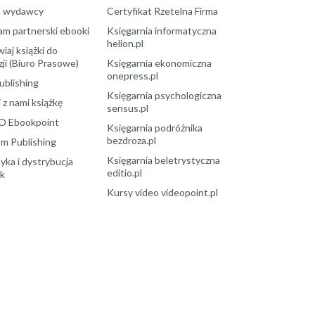
a wydawcy
Certyfikat Rzetelna Firma
am partnerski ebooki
Księgarnia informatyczna
helion.pl
aj książki do
ji (Biuro Prasowe)
Księgarnia ekonomiczna
onepress.pl
ublishing
Księgarnia psychologiczna
 z nami książkę
sensus.pl
O Ebookpoint
Księgarnia podróżnika
bezdroza.pl
m Publishing
Księgarnia beletrystyczna
yka i dystrybucja
editio.pl
ek
Kursy video videopoint.pl