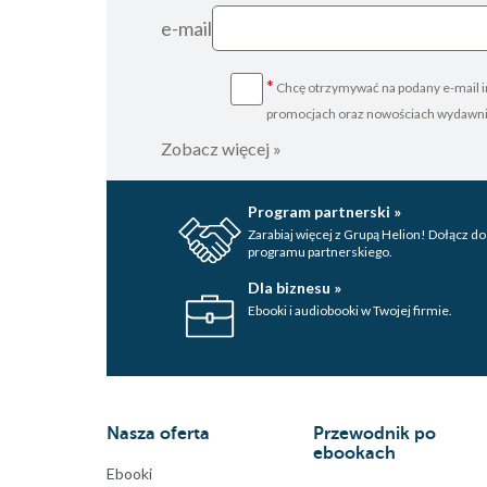
e-mail
*
Chcę otrzymywać na podany e-mail i
promocjach oraz nowościach wydawn
Zobacz więcej »
Program partnerski »
Zarabiaj więcej z Grupą Helion! Dołącz do
programu partnerskiego.
Dla biznesu »
Ebooki i audiobooki w Twojej firmie.
Nasza oferta
Przewodnik po
ebookach
Ebooki