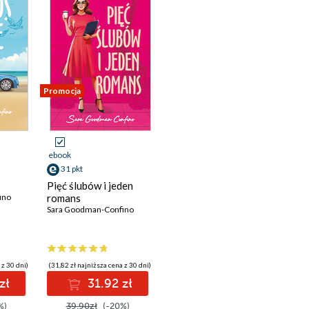
Promocja
ebook
31 pkt
Pięć ślubów i jeden
ino
romans
Sara Goodman-Confino
 z 30 dni)
(31,82 zł najniższa cena z 30 dni)
zł
31.92 zł
%)
39.90zł
(-20%)