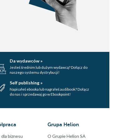
Da wydawców »
Jesteś średnim lub dużym wydawcą? Dołącz do
naszego systemu dystrybucji!
Self publishing »
Napisałeś ebooka lub nagrałeś audibook? Dołącz
do nas i sprzedawaj go w Ebookpoint!
łpraca
Grupa Helion
 dla biznesu
O Grupie Helion SA