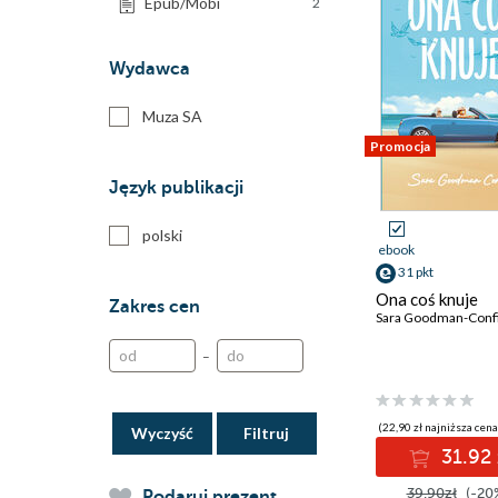
Epub/Mobi
2
Wydawca
Muza SA
Promocja
Język publikacji
polski
ebook
31 pkt
Ona coś knuje
Zakres cen
Sara Goodman-Conf
–
(22,90 zł najniższa cena
Wyczyść
31.92 
39.90zł
(-20
Podaruj prezent