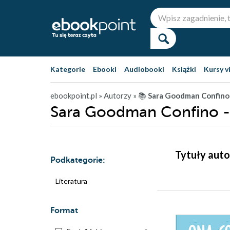
Kategorie
Ebooki
Audiobooki
Książki
Kursy v
ebookpoint.pl
» Autorzy
» 📚
Sara Goodman Confino
Sara Goodman Confino -
Tytuły aut
Podkategorie:
Literatura
Format