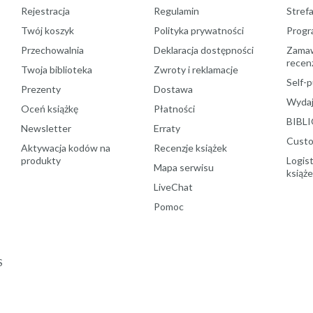
Rejestracja
Regulamin
Stref
Twój koszyk
Polityka prywatności
Progr
Przechowalnia
Deklaracja dostępności
Zamawi
recenz
Twoja biblioteka
Zwroty i reklamacje
Self-p
Prezenty
Dostawa
Wydaj
Oceń książkę
Płatności
BIBLI
Newsletter
Erraty
Custo
Aktywacja kodów na
Recenzje książek
produkty
Logist
Mapa serwisu
książ
LiveChat
Pomoc
S