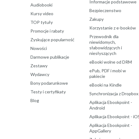
Informacje podstawowe
Audiobooki
Bezpieczenstwo
Kursy video
Zakupy
TOP tytuły
Korzystanie z e-booków
Promocje i rabaty
Przewodnik dla
Zyskujące popularność
niewidomych,
słabowidzących i
Nowości
niesłyszących
Darmowe publikacje
eBooki wolne od DRM
Zestawy
ePub, PDF i mobi w
Wydawcy
pakiecie
Bony podarunkowe
eBooki na Kindle
Testy i certyfikaty
Synchronizacja z Dropbox
Blog
Aplikacja Ebookpoint -
Android
Aplikacja Ebookpoint - iO
Aplikacja Ebookpoint -
AppGallery