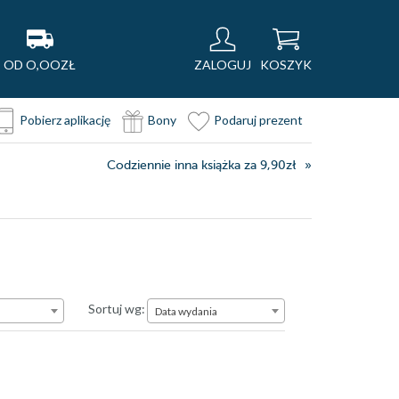
OD O,OOZŁ
ZALOGUJ
KOSZYK
Pobierz aplikację
Bony
Podaruj prezent
Codziennie inna książka za 9,90zł
Data wydania
Sortuj wg:
Data wydania