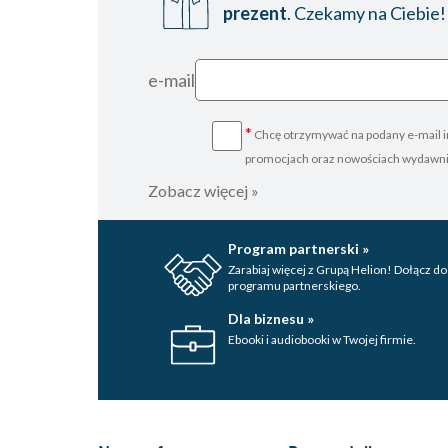
prezent
. Czekamy na Ciebie!
e-mail
*
Chcę otrzymywać na podany e-mail i
promocjach oraz nowościach wydawn
Zobacz więcej »
Program partnerski »
Zarabiaj więcej z Grupą Helion! Dołącz do
programu partnerskiego.
Dla biznesu »
Ebooki i audiobooki w Twojej firmie.