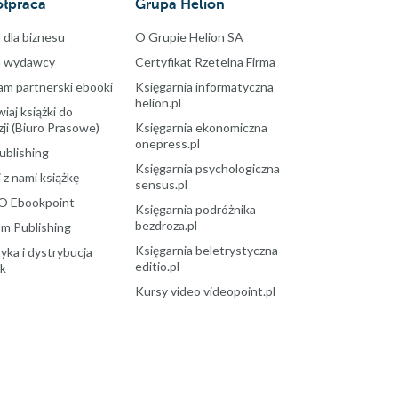
łpraca
Grupa Helion
 dla biznesu
O Grupie Helion SA
a wydawcy
Certyfikat Rzetelna Firma
am partnerski ebooki
Księgarnia informatyczna
helion.pl
aj książki do
ji (Biuro Prasowe)
Księgarnia ekonomiczna
onepress.pl
ublishing
Księgarnia psychologiczna
 z nami książkę
sensus.pl
O Ebookpoint
Księgarnia podróżnika
bezdroza.pl
m Publishing
Księgarnia beletrystyczna
yka i dystrybucja
editio.pl
ek
Kursy video videopoint.pl