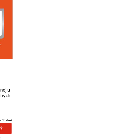
nej u
lnych
z 30 dni)
zł
)