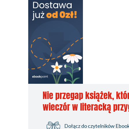
Nie przegap książek, któ
wieczór w literacką prz
Dołącz do czytelników Ebookp