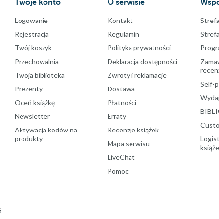
Twoje konto
O serwisie
Wspó
Logowanie
Kontakt
Strefa
Rejestracja
Regulamin
Stref
Twój koszyk
Polityka prywatności
Progr
Przechowalnia
Deklaracja dostępności
Zamawi
recenz
Twoja biblioteka
Zwroty i reklamacje
Self-p
Prezenty
Dostawa
Wydaj
Oceń książkę
Płatności
BIBLI
Newsletter
Erraty
Custo
Aktywacja kodów na
Recenzje książek
produkty
Logist
Mapa serwisu
książ
LiveChat
Pomoc
S