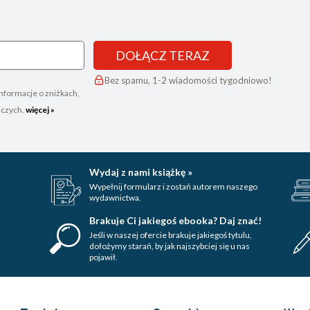
DOŁĄCZ TERAZ
Bez spamu, 1-2 wiadomości tygodniowo!
nformacje o zniżkach,
iczych.
więcej »
Wydaj z nami książkę »
Wypełnij formularz i zostań autorem naszego
wydawnictwa.
Brakuje Ci jakiegoś ebooka? Daj znać!
Jeśli w naszej ofercie brakuje jakiegoś tytulu,
dołożymy starań, by jak najszybciej się u nas
pojawił.