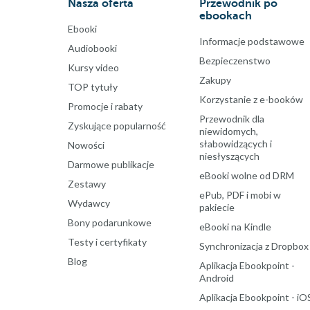
Nasza oferta
Przewodnik po
ebookach
Ebooki
Informacje podstawowe
Audiobooki
Bezpieczenstwo
Kursy video
Zakupy
TOP tytuły
Korzystanie z e-booków
Promocje i rabaty
Przewodnik dla
Zyskujące popularność
niewidomych,
słabowidzących i
Nowości
niesłyszących
Darmowe publikacje
eBooki wolne od DRM
Zestawy
ePub, PDF i mobi w
Wydawcy
pakiecie
Bony podarunkowe
eBooki na Kindle
Testy i certyfikaty
Synchronizacja z Dropbox
Blog
Aplikacja Ebookpoint -
Android
Aplikacja Ebookpoint - iO