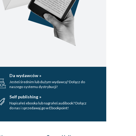
Da wydawców »
Jesteś średnim lub dużym wydawcą? Dołącz do
naszego systemu dystrybucji!
Self publishing »
Napisałeś ebooka lub nagrałeś audibook? Dołącz
do nas i sprzedawaj go w Ebookpoint!