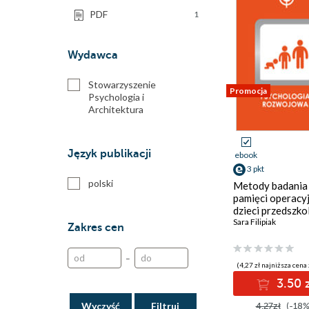
PDF
1
Wydawca
Stowarzyszenie
Promocja
Psychologia i
Architektura
Język publikacji
ebook
3 pkt
polski
Metody badania
pamięci operacyj
dzieci przedszko
Sara Filipiak
Zakres cen
–
(4,27 zł najniższa cena 
3.50 
Wyczyść
4.27zł
(-18%