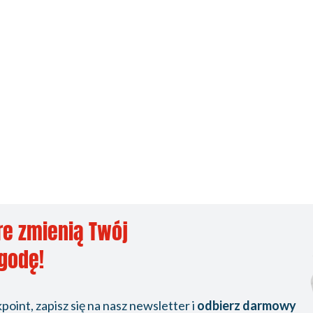
re zmienią Twój
ygodę!
oint, zapisz się na nasz newsletter i
odbierz darmowy