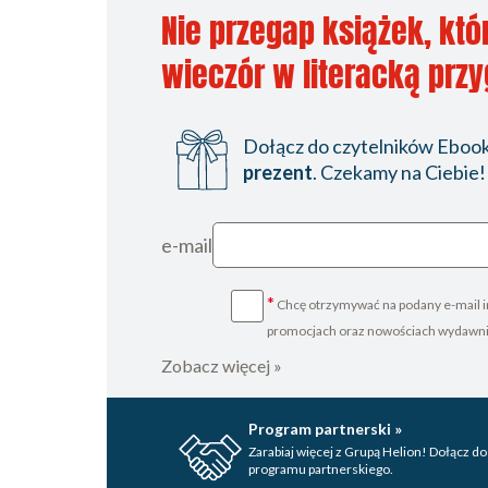
Nie przegap książek, któ
wieczór w literacką prz
Dołącz do czytelników Ebookp
prezent
. Czekamy na Ciebie!
e-mail
*
Chcę otrzymywać na podany e-mail i
promocjach oraz nowościach wydawn
Zobacz więcej »
Program partnerski »
Zarabiaj więcej z Grupą Helion! Dołącz do
programu partnerskiego.