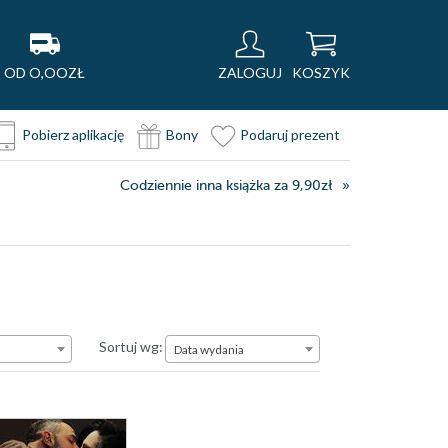
OD O,OOZŁ
ZALOGUJ
KOSZYK
Pobierz aplikację
Bony
Podaruj prezent
Codziennie inna książka za 9,90zł
Data wydania
Sortuj wg:
Data wydania