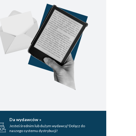
Da wydawców »
Jesteś średnim lub dużym wydawcą? Dołącz do
naszego systemu dystrybucji!