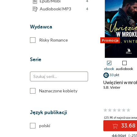
Epub/Mobi
4
Audiobooki MP3
4
Wydawca
Risky Romance
Promocja
Serie
ebook
audiobook
33 pkt
Uwięzieni w mro
S.B. Vinter
Naznaczone kobiety
Język publikacji
(25,90 zł najniższa cena
33.68 
polski
44.90zł
(-25