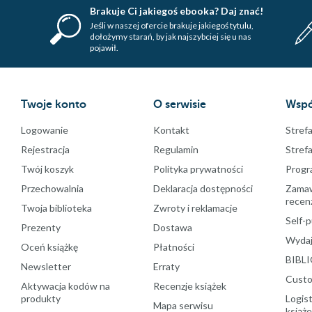
Brakuje Ci jakiegoś ebooka? Daj znać!
Jeśli w naszej ofercie brakuje jakiegoś tytulu,
dołożymy starań, by jak najszybciej się u nas
pojawił.
Twoje konto
O serwisie
Wspó
Logowanie
Kontakt
Strefa
Rejestracja
Regulamin
Stref
Twój koszyk
Polityka prywatności
Progr
Przechowalnia
Deklaracja dostępności
Zamawi
recenz
Twoja biblioteka
Zwroty i reklamacje
Self-p
Prezenty
Dostawa
Wydaj
Oceń książkę
Płatności
BIBLI
Newsletter
Erraty
Custo
Aktywacja kodów na
Recenzje książek
produkty
Logist
Mapa serwisu
książ