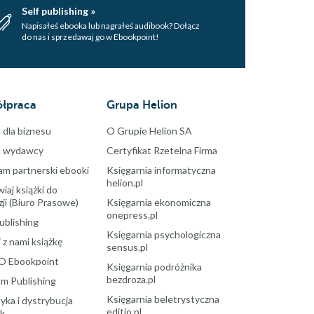
Self publishing »
Napisałeś ebooka lub nagrałeś audibook? Dołącz
do nas i sprzedawaj go w Ebookpoint!
łpraca
Grupa Helion
 dla biznesu
O Grupie Helion SA
a wydawcy
Certyfikat Rzetelna Firma
am partnerski ebooki
Księgarnia informatyczna
helion.pl
aj książki do
ji (Biuro Prasowe)
Księgarnia ekonomiczna
onepress.pl
ublishing
Księgarnia psychologiczna
 z nami książkę
sensus.pl
O Ebookpoint
Księgarnia podróżnika
bezdroza.pl
m Publishing
Księgarnia beletrystyczna
yka i dystrybucja
editio.pl
ek