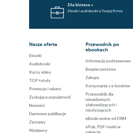
Dla biznesu »
Ebooki i audiobooki w Twojej firmie.
Nasza oferta
Przewodnik po
ebookach
Ebooki
Informacje podstawowe
Audiobooki
Bezpieczenstwo
Kursy video
Zakupy
TOP tytuły
Korzystanie z e-booków
Promocje i rabaty
Przewodnik dla
Zyskujące popularność
niewidomych,
słabowidzących i
Nowości
niesłyszących
Darmowe publikacje
eBooki wolne od DRM
Zestawy
ePub, PDF i mobi w
Wydawcy
pakiecie