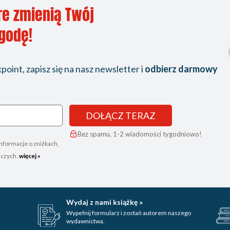
re zmienią Twój
ygodę!
oint, zapisz się na nasz newsletter i
odbierz darmowy
DOŁĄCZ TERAZ
Bez spamu, 1-2 wiadomości tygodniowo!
nformacje o zniżkach,
iczych.
więcej »
Wydaj z nami książkę »
Wypełnij formularz i zostań autorem naszego
wydawnictwa.