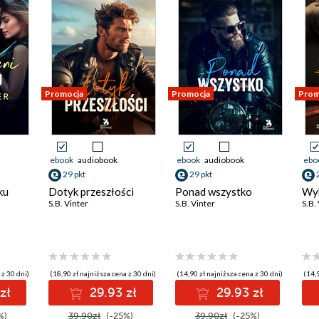
Promocja
Promocja
Prom
ebook
audiobook
ebook
audiobook
ebo
29 pkt
29 pkt
ku
Dotyk przeszłości
Ponad wszystko
Wyb
S.B. Vinter
S.B. Vinter
S.B.
 z 30 dni)
(18,90 zł najniższa cena z 30 dni)
(14,90 zł najniższa cena z 30 dni)
(14,9
zł
29.93 zł
29.93 zł
%)
39.90zł
(-25%)
39.90zł
(-25%)