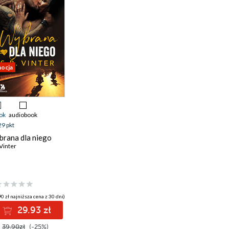
ocja
ok
audiobook
29 pkt
rana dla niego
 Vinter
0 zł najniższa cena z 30 dni)
29.93 zł
39.90zł
(-25%)