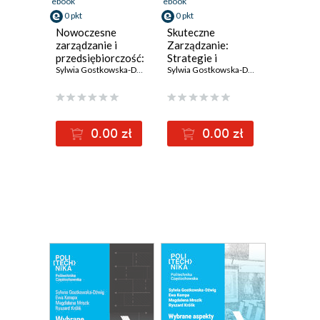
ebook
ebook
0 pkt
0 pkt
Nowoczesne
Skuteczne
zarządzanie i
Zarządzanie:
przedsiębiorczość:
Strategie i
koncepcje,
Sylwia Gostkowska-Dźwig
,
Ewa Kempa
Narzędzia
,
Magdalena Mrozik
Sylwia Gostkowska-Dźwig
,
Ewa Kempa
,
Ryszard Kr
,
strategie, praktyka
0.00 zł
0.00 zł