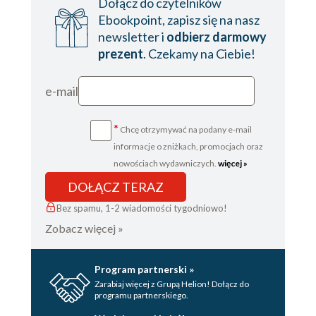
Dołącz do czytelników
Ebookpoint, zapisz się na nasz
newsletter i
odbierz darmowy
prezent
. Czekamy na Ciebie!
e-mail
*
Chcę otrzymywać na podany e-mail
informacje o zniżkach, promocjach oraz
nowościach wydawniczych.
więcej »
DOŁĄCZ TERAZ
Bez spamu, 1-2 wiadomości tygodniowo!
Zobacz więcej »
Program partnerski »
Zarabiaj więcej z Grupą Helion! Dołącz do
programu partnerskiego.