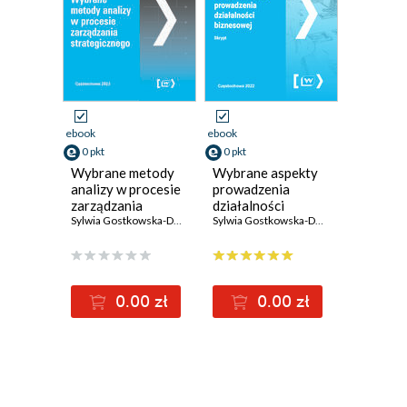
ebook
ebook
0 pkt
0 pkt
Wybrane metody
Wybrane aspekty
analizy w procesie
prowadzenia
zarządzania
działalności
strategicznego
Sylwia Gostkowska-Dźwig
,
Ewa Kempa
biznesowej
,
Magdalena Mrozik
Sylwia Gostkowska-Dźwig
,
Ewa Kempa
,
Ryszard Kr
,
0.00 zł
0.00 zł