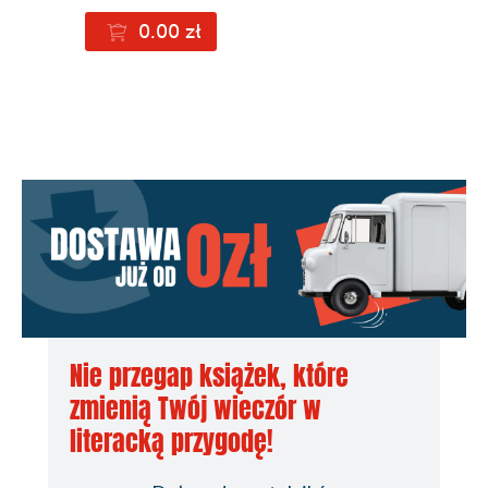
0.00 zł
Nie przegap książek, które
zmienią Twój wieczór w
literacką przygodę!