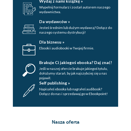
Wydaj z nami książkę »
Wypełnij formularz i zostań autorem naszego
wydawnictwa.
Da wydawców »
Jesteś średnim lub dużym wydawcą? Dołącz do
naszego systemu dystrybucji!
Dla biznesu »
Ebooki i audiobooki w Twojej firmie.
Brakuje Ci jakiegoś ebooka? Daj znać!
Jeśli w naszej ofercie brakuje jakiegoś tytulu,
dołożymy starań, by jak najszybciej się u nas
pojawił.
Self publishing »
Napisałeś ebooka lub nagrałeś audibook?
Dołącz do nas i sprzedawaj go w Ebookpoint!
Nasza oferta