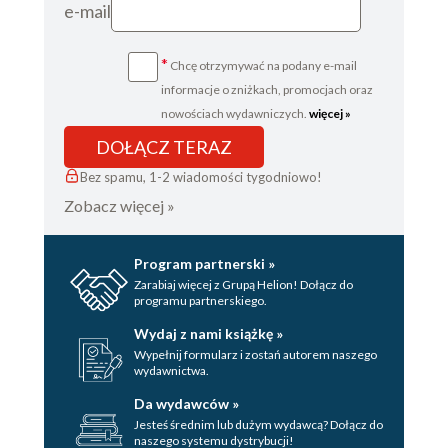
e-mail
*
Chcę otrzymywać na podany e-mail
informacje o zniżkach, promocjach oraz
nowościach wydawniczych.
więcej »
DOŁĄCZ TERAZ
Bez spamu, 1-2 wiadomości tygodniowo!
Zobacz więcej »
Program partnerski »
Zarabiaj więcej z Grupą Helion! Dołącz do
programu partnerskiego.
Wydaj z nami książkę »
Wypełnij formularz i zostań autorem naszego
wydawnictwa.
Da wydawców »
Jesteś średnim lub dużym wydawcą? Dołącz do
naszego systemu dystrybucji!