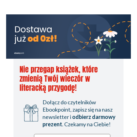
Nie przegap książek, które
zmienią Twój wieczór w
literacką przygodę!
Dołącz do czytelników
Ebookpoint, zapisz się na nasz
newsletter i
odbierz darmowy
prezent
. Czekamy na Ciebie!