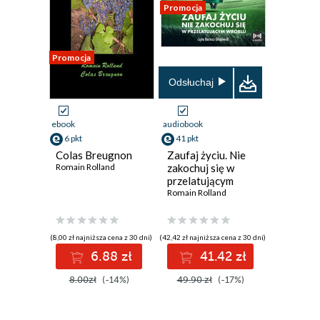
Promocja
Promocja
Odsłuchaj
ebook
audiobook
6 pkt
41 pkt
Colas Breugnon
Zaufaj życiu. Nie
Romain Rolland
zakochuj się w
przelatującym
wróblu
Romain Rolland
(8,00 zł najniższa cena z 30 dni)
(42,42 zł najniższa cena z 30 dni)
6.88 zł
41.42 zł
8.00zł
(-14%)
49.90 zł
(-17%)