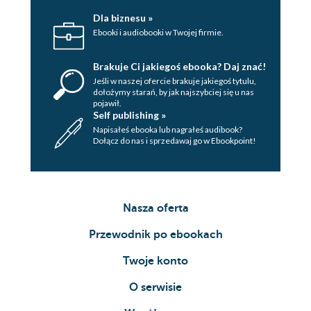
Dla biznesu »
Ebooki i audiobooki w Twojej firmie.
Brakuje Ci jakiegoś ebooka? Daj znać!
Jeśli w naszej ofercie brakuje jakiegoś tytulu,
dołożymy starań, by jak najszybciej się u nas
pojawił.
Self publishing »
Napisałeś ebooka lub nagrałeś audibook?
Dołącz do nas i sprzedawaj go w Ebookpoint!
Nasza oferta
Przewodnik po ebookach
Twoje konto
O serwisie