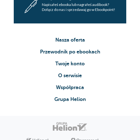
Napisałeś ebooka lub nagrałeś audibook?
Dołącz do nas i sprzedawaj go w Ebookpoint!
Nasza oferta
Przewodnik po ebookach
Twoje konto
O serwisie
Współpraca
Grupa Helion