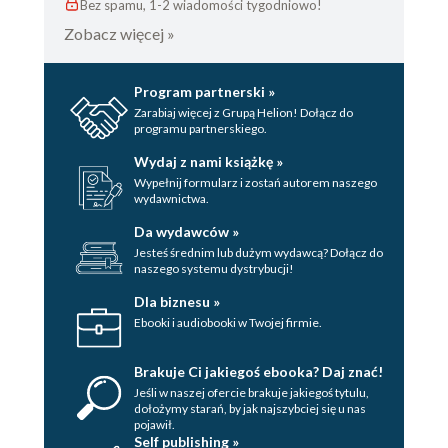
Bez spamu, 1-2 wiadomości tygodniowo!
Zobacz więcej »
Program partnerski »
Zarabiaj więcej z Grupą Helion! Dołącz do
programu partnerskiego.
Wydaj z nami książkę »
Wypełnij formularz i zostań autorem naszego
wydawnictwa.
Da wydawców »
Jesteś średnim lub dużym wydawcą? Dołącz do
naszego systemu dystrybucji!
Dla biznesu »
Ebooki i audiobooki w Twojej firmie.
Brakuje Ci jakiegoś ebooka? Daj znać!
Jeśli w naszej ofercie brakuje jakiegoś tytulu,
dołożymy starań, by jak najszybciej się u nas
pojawił.
Self publishing »