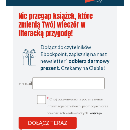
Nie przegap książek, które
zmienią Twój wieczór w
literacką przygodę!
Dołącz do czytelników
Ebookpoint, zapisz się na nasz
newsletter i
odbierz darmowy
prezent
. Czekamy na Ciebie!
e-mail
*
Chcę otrzymywać na podany e-mail
informacje o zniżkach, promocjach oraz
nowościach wydawniczych.
więcej »
DOŁĄCZ TERAZ