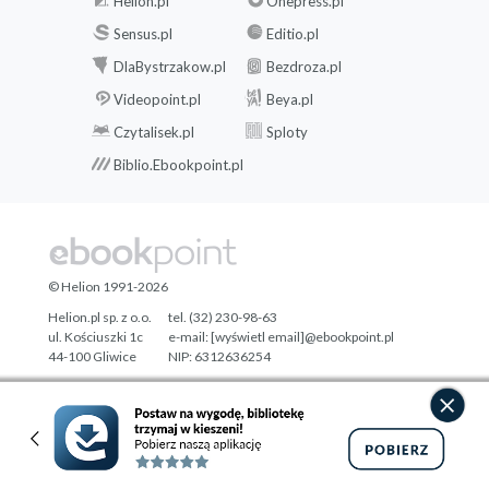
Helion.pl
Onepress.pl
Sensus.pl
Editio.pl
DlaBystrzakow.pl
Bezdroza.pl
Videopoint.pl
Beya.pl
Czytalisek.pl
Sploty
Biblio.Ebookpoint.pl
© Helion 1991-2026
Helion.pl sp. z o.o.
tel. (32) 230-98-63
ul. Kościuszki 1c
e-mail:
[wyświetl email]@ebookpoint.pl
44-100 Gliwice
NIP: 6312636254
Regon: 241989027
Designed with ♥ by
Tonik.pl
Pełna wersja strony »