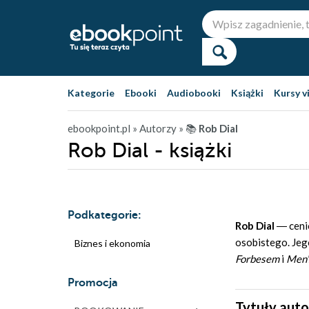
Kategorie
Ebooki
Audiobooki
Książki
Kursy v
ebookpoint.pl
» Autorzy
» 📚
Rob Dial
Rob Dial - książki
Podkategorie:
Rob Dial
― ceni
osobistego. Jeg
Biznes i ekonomia
Forbesem
i
Men’
Promocja
Tytuły auto