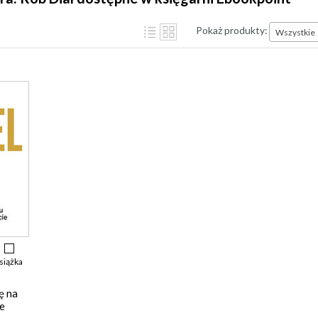
Pokaż produkty:
Wszystkie
siążka
ę na
je