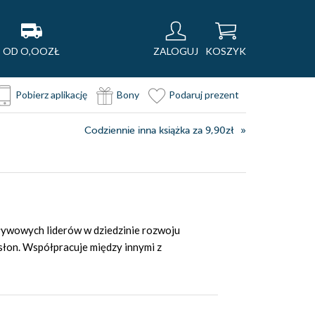
OD O,OOZŁ
ZALOGUJ
KOSZYK
Pobierz aplikację
Bony
Podaruj prezent
Codziennie inna książka za 9,90zł
pływowych liderów w dziedzinie rozwoju
łon. Współpracuje między innymi z