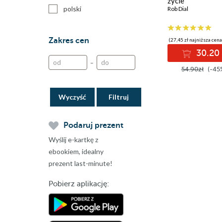
życie
polski
Rob Dial
Zakres cen
(27,45 zł najniższa cena
30.20 
–
54.90zł
(-45
Wyczyść
Podaruj prezent
Wyślij e-kartkę z
ebookiem, idealny
prezent last-minute!
Pobierz aplikację: