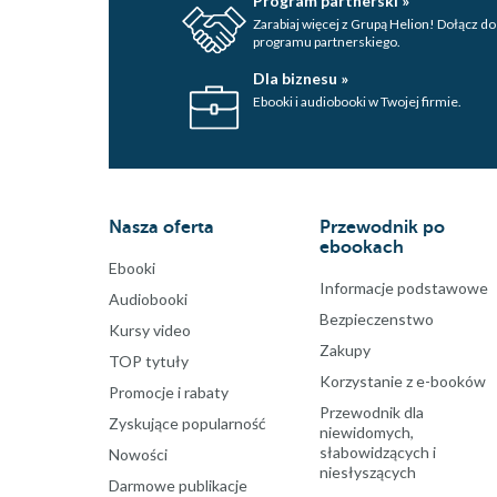
Program partnerski »
Zarabiaj więcej z Grupą Helion! Dołącz do
programu partnerskiego.
Dla biznesu »
Ebooki i audiobooki w Twojej firmie.
Nasza oferta
Przewodnik po
ebookach
Ebooki
Informacje podstawowe
Audiobooki
Bezpieczenstwo
Kursy video
Zakupy
TOP tytuły
Korzystanie z e-booków
Promocje i rabaty
Przewodnik dla
Zyskujące popularność
niewidomych,
słabowidzących i
Nowości
niesłyszących
Darmowe publikacje