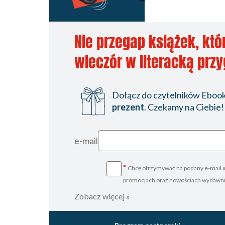
Nie przegap książek, któ
wieczór w literacką prz
Dołącz do czytelników Ebookp
prezent
. Czekamy na Ciebie!
e-mail
*
Chcę otrzymywać na podany e-mail i
promocjach oraz nowościach wydawn
Zobacz więcej »