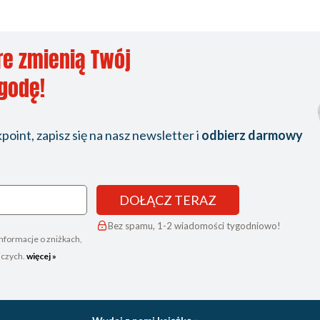
re zmienią Twój
ygodę!
oint, zapisz się na nasz newsletter i
odbierz darmowy
DOŁĄCZ TERAZ
Bez spamu, 1-2 wiadomości tygodniowo!
nformacje o zniżkach,
iczych.
więcej »