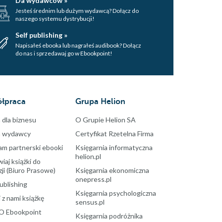
Da wydawców »
Jesteś średnim lub dużym wydawcą? Dołącz do
naszego systemu dystrybucji!
Self publishing »
Napisałeś ebooka lub nagrałeś audibook? Dołącz
do nas i sprzedawaj go w Ebookpoint!
łpraca
Grupa Helion
 dla biznesu
O Grupie Helion SA
a wydawcy
Certyfikat Rzetelna Firma
am partnerski ebooki
Księgarnia informatyczna
helion.pl
aj książki do
ji (Biuro Prasowe)
Księgarnia ekonomiczna
onepress.pl
ublishing
Księgarnia psychologiczna
 z nami książkę
sensus.pl
O Ebookpoint
Księgarnia podróżnika