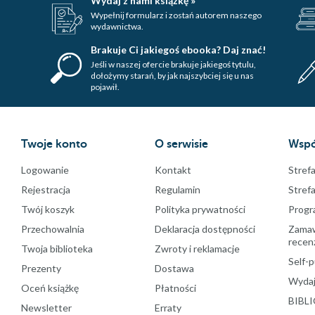
Wydaj z nami książkę »
Wypełnij formularz i zostań autorem naszego
wydawnictwa.
Brakuje Ci jakiegoś ebooka? Daj znać!
Jeśli w naszej ofercie brakuje jakiegoś tytulu,
dołożymy starań, by jak najszybciej się u nas
pojawił.
Twoje konto
O serwisie
Wspó
Logowanie
Kontakt
Strefa
Rejestracja
Regulamin
Stref
Twój koszyk
Polityka prywatności
Progr
Przechowalnia
Deklaracja dostępności
Zamawi
recenz
Twoja biblioteka
Zwroty i reklamacje
Self-p
Prezenty
Dostawa
Wydaj
Oceń książkę
Płatności
BIBLI
Newsletter
Erraty