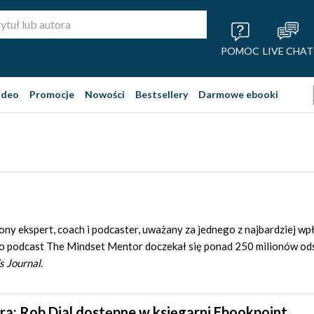
POMOC
LIVE CHAT
ideo
Promocje
Nowości
Bestsellery
Darmowe ebooki
ony ekspert, coach i podcaster, uważany za jednego z najbardziej w
o podcast The Mindset Mentor doczekał się ponad 250 milionów ods
s Journal
.
ra: Rob Dial dostępne w księgarni Ebookpoint