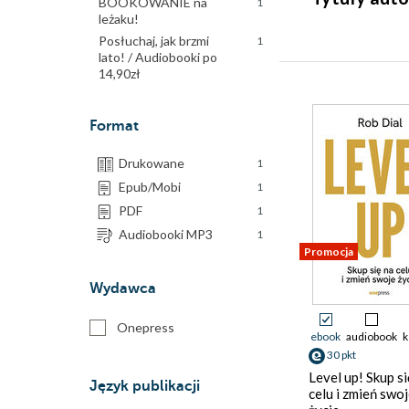
BOOKOWANIE na
1
leżaku!
Posłuchaj, jak brzmi
1
lato! / Audiobooki po
14,90zł
Format
Drukowane
1
Epub/Mobi
1
PDF
1
Audiobooki MP3
1
Promocja
Wydawca
Onepress
ebook
audiobook
k
30 pkt
Level up! Skup si
Język publikacji
celu i zmień swo