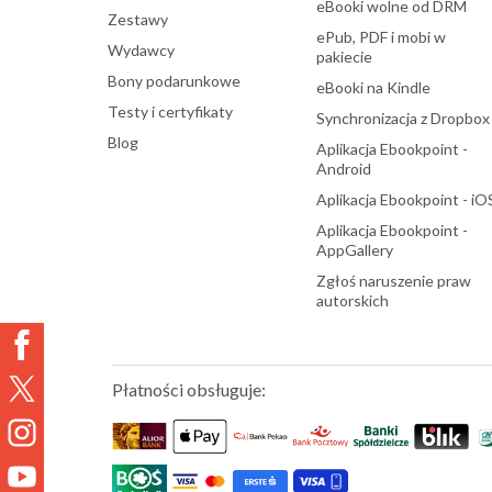
eBooki wolne od DRM
Zestawy
ePub, PDF i mobi w
Wydawcy
pakiecie
Bony podarunkowe
eBooki na Kindle
Testy i certyfikaty
Synchronizacja z Dropbox
Blog
Aplikacja Ebookpoint -
Android
Aplikacja Ebookpoint - iO
Aplikacja Ebookpoint -
AppGallery
Zgłoś naruszenie praw
autorskich
Płatności obsługuje: