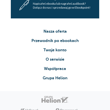
Napisałeś ebooka lub nagrałeś audibook?
Dołącz do nas i sprzedawaj go w Ebookpoint!
Nasza oferta
Przewodnik po ebookach
Twoje konto
O serwisie
Współpraca
Grupa Helion