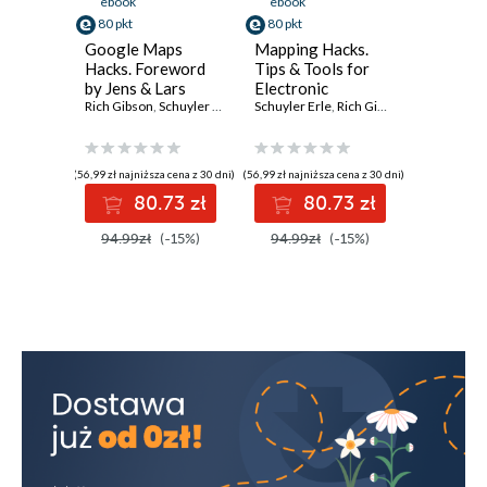
ebook
ebook
80 pkt
80 pkt
Google Maps
Mapping Hacks.
Hacks. Foreword
Tips & Tools for
by Jens & Lars
Electronic
Rasmussen,
Rich Gibson
,
Schuyler Erle
Cartography
Schuyler Erle
,
Rich Gibson
,
Jo Walsh
Google Maps Tech
Leads
(56,99 zł najniższa cena z 30 dni)
(56,99 zł najniższa cena z 30 dni)
80.73 zł
80.73 zł
94.99zł
(-15%)
94.99zł
(-15%)