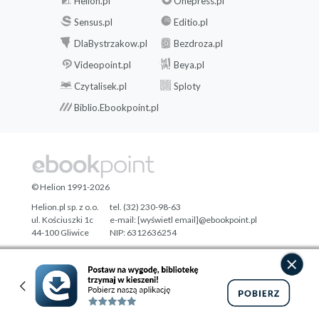
Helion.pl
Onepress.pl
Sensus.pl
Editio.pl
DlaBystrzakow.pl
Bezdroza.pl
Videopoint.pl
Beya.pl
Czytalisek.pl
Sploty
Biblio.Ebookpoint.pl
© Helion 1991-2026
Helion.pl sp. z o.o.
tel. (32) 230-98-63
ul. Kościuszki 1c
e-mail:
[wyświetl email]@ebookpoint.pl
44-100 Gliwice
NIP: 6312636254
Regon: 241989027
Designed with ♥ by
Tonik.pl
Pełna wersja strony »