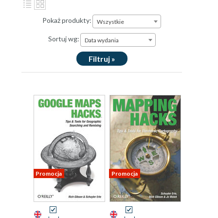
Pokaż produkty:
Wszystkie
Sortuj wg:
Data wydania
Filtruj »
Promocja
Promocja