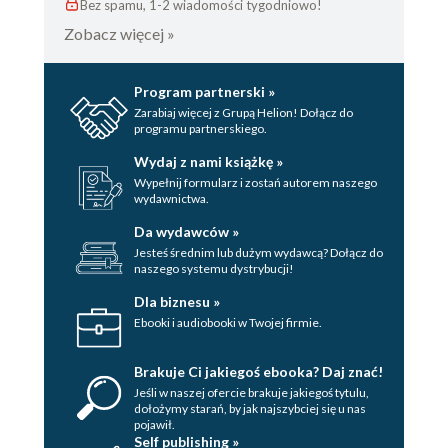
Bez spamu, 1-2 wiadomości tygodniowo!
Zobacz więcej »
Program partnerski »
Zarabiaj więcej z Grupą Helion! Dołącz do
programu partnerskiego.
Wydaj z nami książkę »
Wypełnij formularz i zostań autorem naszego
wydawnictwa.
Da wydawców »
Jesteś średnim lub dużym wydawcą? Dołącz do
naszego systemu dystrybucji!
Dla biznesu »
Ebooki i audiobooki w Twojej firmie.
Brakuje Ci jakiegoś ebooka? Daj znać!
Jeśli w naszej ofercie brakuje jakiegoś tytulu,
dołożymy starań, by jak najszybciej się u nas
pojawił.
Self publishing »