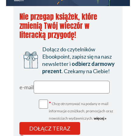
Nie przegap książek, które
zmienią Twój wieczór w
literacką przygodę!
Dołącz do czytelników
Ebookpoint, zapisz się na nasz
newsletter i
odbierz darmowy
prezent
. Czekamy na Ciebie!
e-mail
*
Chcę otrzymywać na podany e-mail
informacje o zniżkach, promocjach oraz
nowościach wydawniczych.
więcej »
DOŁĄCZ TERAZ