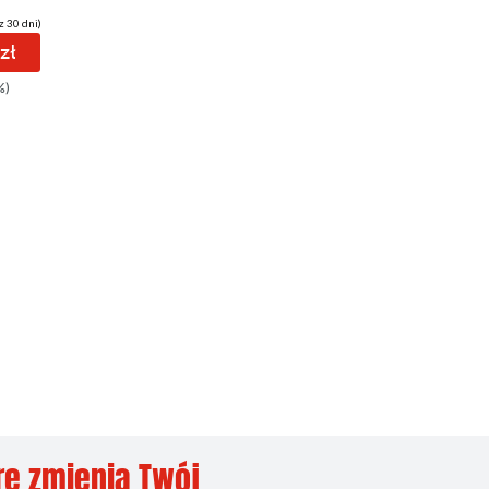
z 30 dni)
zł
%)
re zmienią Twój