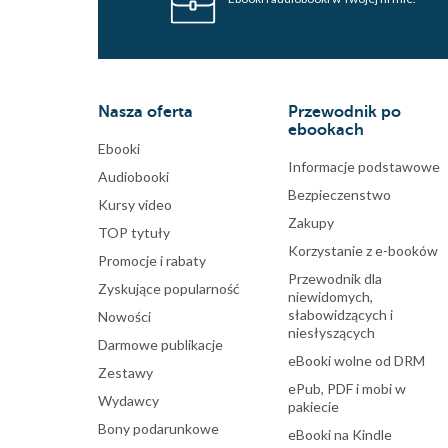
Nasza oferta
Przewodnik po
ebookach
Ebooki
Informacje podstawowe
Audiobooki
Bezpieczenstwo
Kursy video
Zakupy
TOP tytuły
Korzystanie z e-booków
Promocje i rabaty
Przewodnik dla
Zyskujące popularność
niewidomych,
słabowidzących i
Nowości
niesłyszących
Darmowe publikacje
eBooki wolne od DRM
Zestawy
ePub, PDF i mobi w
Wydawcy
pakiecie
Bony podarunkowe
eBooki na Kindle