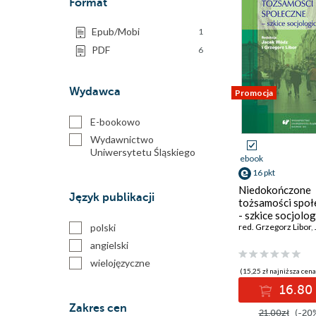
Format
Epub/Mobi
1
PDF
6
Wydawca
Promocja
E-bookowo
Wydawnictwo
Uniwersytetu Śląskiego
ebook
16 pkt
Niedokończone
Język publikacji
tożsamości społ
- szkice socjolo
polski
red. Grzegorz Libor
,
angielski
wielojęzyczne
(15,25 zł najniższa cena
16.80 
Zakres cen
21.00zł
(-20