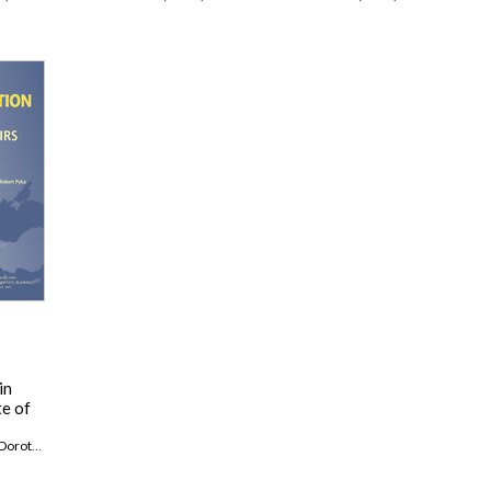
in
te of
orota Nowalska-Kapuścik
,
Robert Pyka