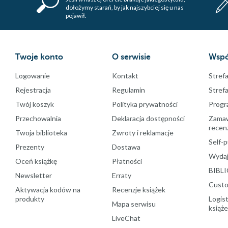
dołożymy starań, by jak najszybciej się u nas
pojawił.
Twoje konto
O serwisie
Wspó
Logowanie
Kontakt
Strefa
Rejestracja
Regulamin
Stref
Twój koszyk
Polityka prywatności
Progr
Przechowalnia
Deklaracja dostępności
Zamawi
recenz
Twoja biblioteka
Zwroty i reklamacje
Self-p
Prezenty
Dostawa
Wydaj
Oceń książkę
Płatności
BIBLI
Newsletter
Erraty
Custo
Aktywacja kodów na
Recenzje książek
produkty
Logist
Mapa serwisu
książ
LiveChat