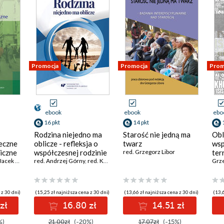
Promocja
Promocja
Prom
ebook
ebook
ebo
16 pkt
14 pkt
Rodzina niejedno ma
Starość nie jedną ma
Obl
eczne
oblicze - refleksja o
twarz
wsp
giczne
współczesnej rodzinie
red. Grzegorz Libor
ter
Jacek Wódz
red. Andrzej Górny
,
red. Katarzyna Juszczyk-Frelkiewicz
,
red. Grzegorz
Grze
 z 30 dni)
(15,25 zł najniższa cena z 30 dni)
(13,66 zł najniższa cena z 30 dni)
(13,6
zł
16.80 zł
14.51 zł
%)
21.00zł
(-20%)
17.07zł
(-15%)