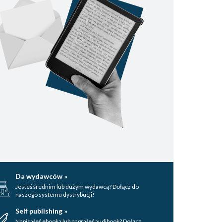
Da wydawców »
Jesteś średnim lub dużym wydawcą? Dołącz do
naszego systemu dystrybucji!
Self publishing »
Napisałeś ebooka lub nagrałeś audibook? Dołącz