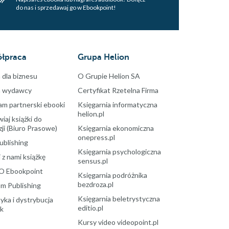
do nas i sprzedawaj go w Ebookpoint!
łpraca
Grupa Helion
 dla biznesu
O Grupie Helion SA
a wydawcy
Certyfikat Rzetelna Firma
am partnerski ebooki
Księgarnia informatyczna
helion.pl
aj książki do
ji (Biuro Prasowe)
Księgarnia ekonomiczna
onepress.pl
ublishing
Księgarnia psychologiczna
 z nami książkę
sensus.pl
O Ebookpoint
Księgarnia podróżnika
bezdroza.pl
m Publishing
Księgarnia beletrystyczna
yka i dystrybucja
editio.pl
ek
Kursy video videopoint.pl