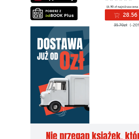
(6,90 zł najniższa cena 
28.56 
35.70zł
(-20
Nie przegap książek, któ