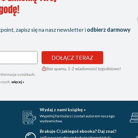
ygodę!
oint, zapisz się na nasz newsletter i
odbierz darmowy
DOŁĄCZ TERAZ
Bez spamu, 1-2 wiadomości tygodniowo!
nformacje o zniżkach,
iczych.
więcej »
Wydaj z nami książkę »
Wypełnij formularz i zostań autorem naszego
wydawnictwa.
Brakuje Ci jakiegoś ebooka? Daj znać!
Jeśli w naszej ofercie brakuje jakiegoś tytulu,