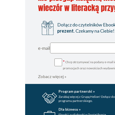
wieczór w literacką prz
Dołącz do czytelników Ebookp
prezent
. Czekamy na Ciebie!
e-mail
*
Chcę otrzymywać na podany e-mail i
promocjach oraz nowościach wydawn
Zobacz więcej »
Program partnerski »
Zarabiaj więcej z Grupą Helion! Dołącz do
programu partnerskiego.
Dla biznesu »
Ebooki i audiobooki w Twojej firmie.