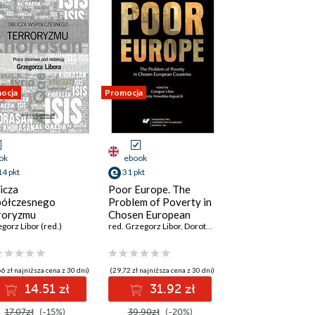
ocja
Promocja
ok
ebook
14 pkt
31 pkt
icza
Poor Europe. The
ółczesnego
Problem of Poverty in
roryzmu
Chosen European
 Libor
gorz Libor (red.)
,
red. Agata Zygmunt
Countries
red. Grzegorz Libor
,
Dorota Nowalska-Kapuścik
6 zł najniższa cena z 30 dni)
(29,72 zł najniższa cena z 30 dni)
14.51 zł
31.92 zł
17.07zł
(-15%)
39.90zł
(-20%)