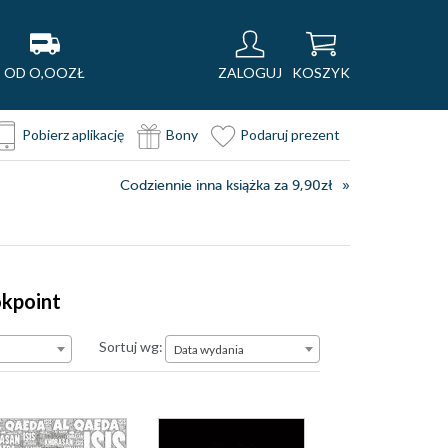
OD O,OOZŁ
ZALOGUJ
KOSZYK
Pobierz aplikację
Bony
Podaruj prezent
Codziennie inna książka za 9,90zł
okpoint
Data wydania
Sortuj wg:
Data wydania