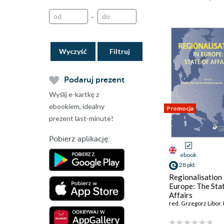
–
Wyczyść
Podaruj prezent
Wyślij e-kartkę z
ebookiem, idealny
Promocja
prezent last-minute!
Pobierz aplikację:
ebook
28 pkt
Regionalisation 
Europe: The Sta
Affairs
red. Grzegorz Libor
,
D