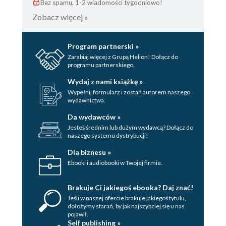
Bez spamu, 1-2 wiadomości tygodniowo!
Zobacz więcej »
Program partnerski »
Zarabiaj więcej z Grupą Helion! Dołącz do
programu partnerskiego.
Wydaj z nami książkę »
Wypełnij formularz i zostań autorem naszego
wydawnictwa.
Da wydawców »
Jesteś średnim lub dużym wydawcą? Dołącz do
naszego systemu dystrybucji!
Dla biznesu »
Ebooki i audiobooki w Twojej firmie.
Brakuje Ci jakiegoś ebooka? Daj znać!
Jeśli w naszej ofercie brakuje jakiegoś tytulu,
dołożymy starań, by jak najszybciej się u nas
pojawił.
Self publishing »