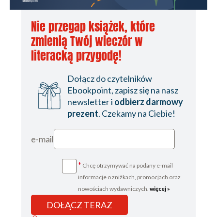
Nie przegap książek, które
zmienią Twój wieczór w
literacką przygodę!
Dołącz do czytelników
Ebookpoint, zapisz się na nasz
newsletter i
odbierz darmowy
prezent
. Czekamy na Ciebie!
e-mail
*
Chcę otrzymywać na podany e-mail
informacje o zniżkach, promocjach oraz
nowościach wydawniczych.
więcej »
DOŁĄCZ TERAZ