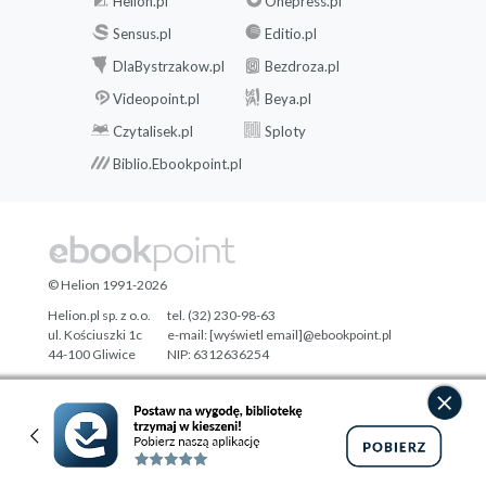
Helion.pl
Onepress.pl
Sensus.pl
Editio.pl
DlaBystrzakow.pl
Bezdroza.pl
Videopoint.pl
Beya.pl
Czytalisek.pl
Sploty
Biblio.Ebookpoint.pl
© Helion 1991-2026
Helion.pl sp. z o.o.
tel. (32) 230-98-63
ul. Kościuszki 1c
e-mail:
[wyświetl email]@ebookpoint.pl
44-100 Gliwice
NIP: 6312636254
Regon: 241989027
Designed with ♥ by
Tonik.pl
Pełna wersja strony »