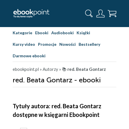
Kategorie
Ebooki
Audiobooki
Książki
Kursy video
Promocje
Nowości
Bestsellery
Darmowe ebooki
ebookpoint.pl
» Autorzy
» 📚
red. Beata Gontarz
red. Beata Gontarz - ebooki
Tytuły autora: red. Beata Gontarz
dostępne w księgarni Ebookpoint