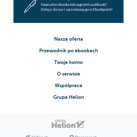
Napisałeś ebooka lub nagrałeś audibook?
Dołącz do nas i sprzedawaj go w Ebookpoint!
Nasza oferta
Przewodnik po ebookach
Twoje konto
O serwisie
Współpraca
Grupa Helion