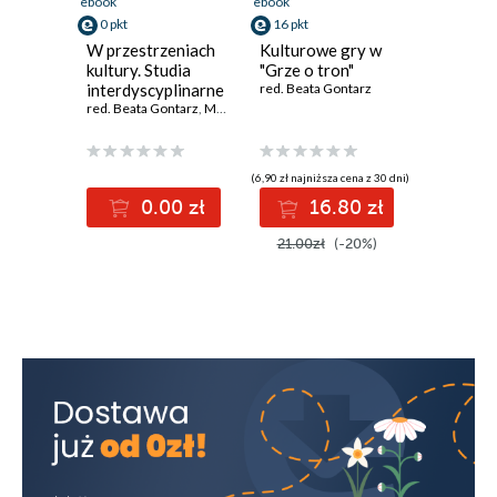
ebook
ebook
0 pkt
16 pkt
W przestrzeniach
Kulturowe gry w
kultury. Studia
"Grze o tron"
interdyscyplinarne
red. Beata Gontarz
red. Beata Gontarz
,
Magdalena Kempna-Pieniążek
,
Anna Maj
(6,90 zł najniższa cena z 30 dni)
0.00 zł
16.80 zł
21.00zł
(-20%)