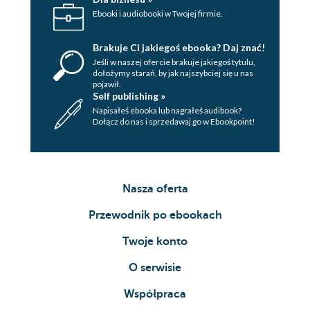
Ebooki i audiobooki w Twojej firmie.
Brakuje Ci jakiegoś ebooka? Daj znać!
Jeśli w naszej ofercie brakuje jakiegoś tytulu,
dołożymy starań, by jak najszybciej się u nas
pojawił.
Self publishing »
Napisałeś ebooka lub nagrałeś audibook?
Dołącz do nas i sprzedawaj go w Ebookpoint!
Nasza oferta
Przewodnik po ebookach
Twoje konto
O serwisie
Współpraca