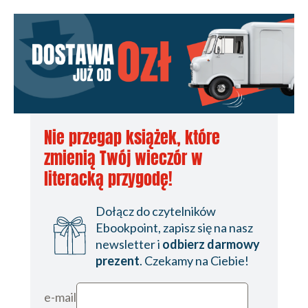
Nie przegap książek, które
zmienią Twój wieczór w
literacką przygodę!
Dołącz do czytelników
Ebookpoint, zapisz się na nasz
newsletter i
odbierz darmowy
prezent
. Czekamy na Ciebie!
e-mail