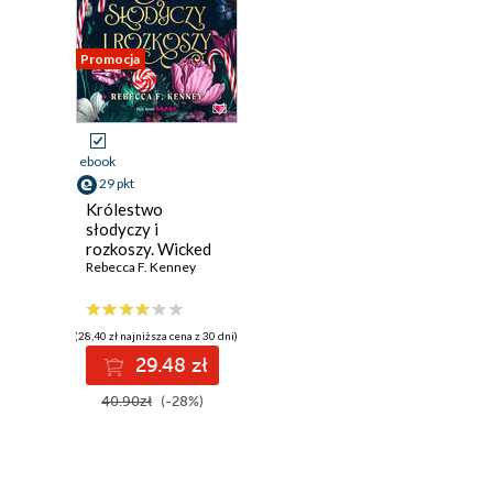
Promocja
ebook
29 pkt
Królestwo
słodyczy i
rozkoszy. Wicked
Darlings. Tom 1
Rebecca F. Kenney
(28,40 zł najniższa cena z 30 dni)
29.48 zł
40.90zł
(-28%)