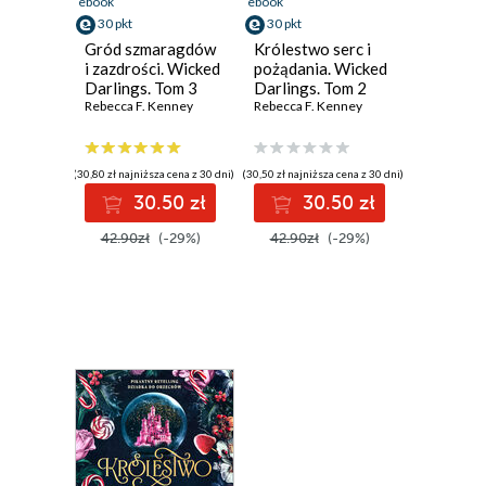
ebook
ebook
30 pkt
30 pkt
Gród szmaragdów
Królestwo serc i
i zazdrości. Wicked
pożądania. Wicked
Darlings. Tom 3
Darlings. Tom 2
Rebecca F. Kenney
Rebecca F. Kenney
(30,80 zł najniższa cena z 30 dni)
(30,50 zł najniższa cena z 30 dni)
30.50 zł
30.50 zł
42.90zł
(-29%)
42.90zł
(-29%)