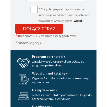
*
Chcę otrzymywać na podany e-mail
informacje o zniżkach, promocjach oraz
nowościach wydawniczych.
więcej »
DOŁĄCZ TERAZ
Bez spamu, 1-2 wiadomości tygodniowo!
Zobacz więcej »
Program partnerski »
Zarabiaj więcej z Grupą Helion! Dołącz do
programu partnerskiego.
Wydaj z nami książkę »
Wypełnij formularz i zostań autorem naszego
wydawnictwa.
Da wydawców »
Jesteś średnim lub dużym wydawcą? Dołącz do
naszego systemu dystrybucji!
Dla biznesu »