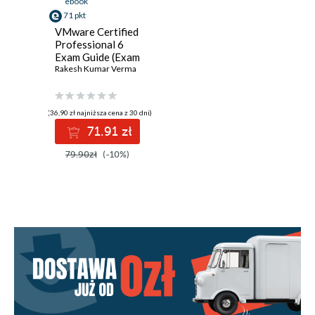
ebook
71 pkt
VMware Certified
Professional 6
Exam Guide (Exam
#2V0-642)
Rakesh Kumar Verma
(36,90 zł najniższa cena z 30 dni)
71.91 zł
79.90zł
(-10%)