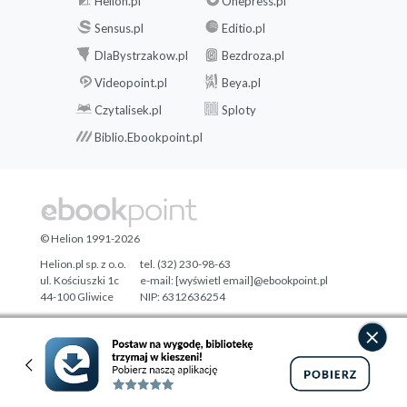
Helion.pl
Onepress.pl
Sensus.pl
Editio.pl
DlaBystrzakow.pl
Bezdroza.pl
Videopoint.pl
Beya.pl
Czytalisek.pl
Sploty
Biblio.Ebookpoint.pl
© Helion 1991-2026
Helion.pl sp. z o.o.
tel. (32) 230-98-63
ul. Kościuszki 1c
e-mail:
[wyświetl email]@ebookpoint.pl
44-100 Gliwice
NIP: 6312636254
Regon: 241989027
Designed with ♥ by
Tonik.pl
Pełna wersja strony »