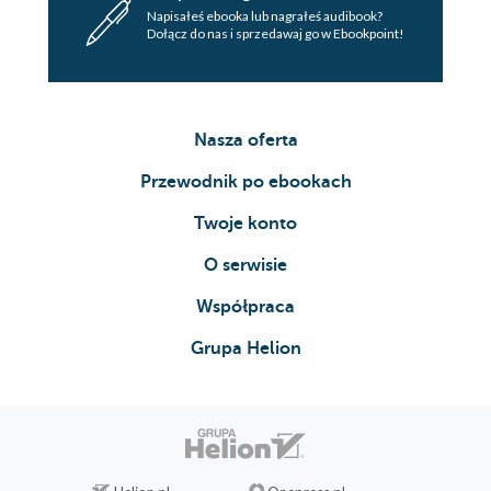
Napisałeś ebooka lub nagrałeś audibook?
Dołącz do nas i sprzedawaj go w Ebookpoint!
Nasza oferta
Przewodnik po ebookach
Twoje konto
O serwisie
Współpraca
Grupa Helion