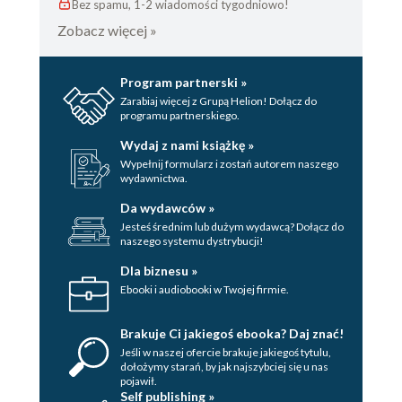
Bez spamu, 1-2 wiadomości tygodniowo!
Zobacz więcej »
Program partnerski »
Zarabiaj więcej z Grupą Helion! Dołącz do
programu partnerskiego.
Wydaj z nami książkę »
Wypełnij formularz i zostań autorem naszego
wydawnictwa.
Da wydawców »
Jesteś średnim lub dużym wydawcą? Dołącz do
naszego systemu dystrybucji!
Dla biznesu »
Ebooki i audiobooki w Twojej firmie.
Brakuje Ci jakiegoś ebooka? Daj znać!
Jeśli w naszej ofercie brakuje jakiegoś tytulu,
dołożymy starań, by jak najszybciej się u nas
pojawił.
Self publishing »