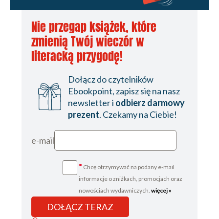
Nie przegap książek, które
zmienią Twój wieczór w
literacką przygodę!
Dołącz do czytelników
Ebookpoint, zapisz się na nasz
newsletter i
odbierz darmowy
prezent
. Czekamy na Ciebie!
e-mail
*
Chcę otrzymywać na podany e-mail
informacje o zniżkach, promocjach oraz
nowościach wydawniczych.
więcej »
DOŁĄCZ TERAZ