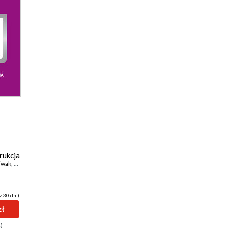
trukcja
iwak
,
Rafał P. Bartczuk
,
Jerzy Szymołon
,
Michał P. Wiechetek
,
Beata Zarzycka
,
Marián
gicznej
z 30 dni)
zł
)