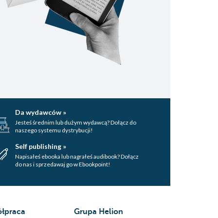
Da wydawców »
Jesteś średnim lub dużym wydawcą? Dołącz do
naszego systemu dystrybucji!
Self publishing »
Napisałeś ebooka lub nagrałeś audibook? Dołącz
do nas i sprzedawaj go w Ebookpoint!
łpraca
Grupa Helion