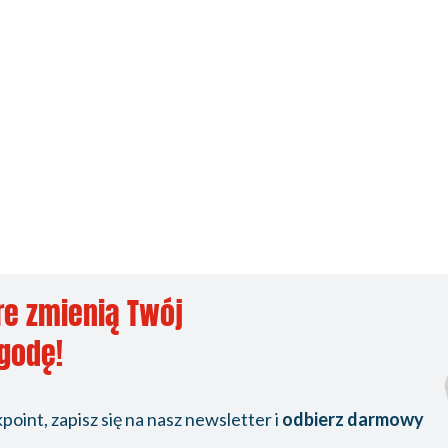
re zmienią Twój
ygodę!
oint, zapisz się na nasz newsletter i
odbierz darmowy