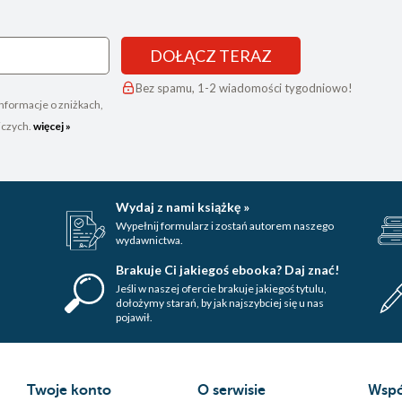
DOŁĄCZ TERAZ
Bez spamu, 1-2 wiadomości tygodniowo!
nformacje o zniżkach,
iczych.
więcej »
Wydaj z nami książkę »
Wypełnij formularz i zostań autorem naszego
wydawnictwa.
Brakuje Ci jakiegoś ebooka? Daj znać!
Jeśli w naszej ofercie brakuje jakiegoś tytulu,
dołożymy starań, by jak najszybciej się u nas
pojawił.
Twoje konto
O serwisie
Wspó