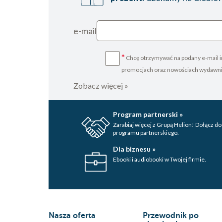
e-mail
*
Chcę otrzymywać na podany e-mail i
promocjach oraz nowościach wydawn
Zobacz więcej »
Program partnerski »
Zarabiaj więcej z Grupą Helion! Dołącz do
programu partnerskiego.
Dla biznesu »
Ebooki i audiobooki w Twojej firmie.
Nasza oferta
Przewodnik po