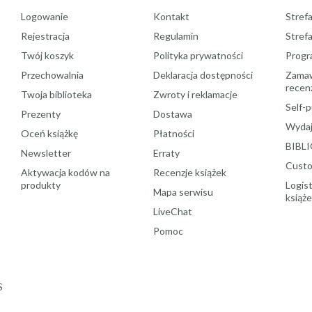
Logowanie
Kontakt
Strefa
Rejestracja
Regulamin
Stref
Twój koszyk
Polityka prywatności
Progr
Przechowalnia
Deklaracja dostępności
Zamawi
recenz
Twoja biblioteka
Zwroty i reklamacje
Self-p
Prezenty
Dostawa
Wydaj
Oceń książkę
Płatności
BIBLI
Newsletter
Erraty
Custo
Aktywacja kodów na
Recenzje książek
produkty
Logist
Mapa serwisu
książ
LiveChat
Pomoc
S