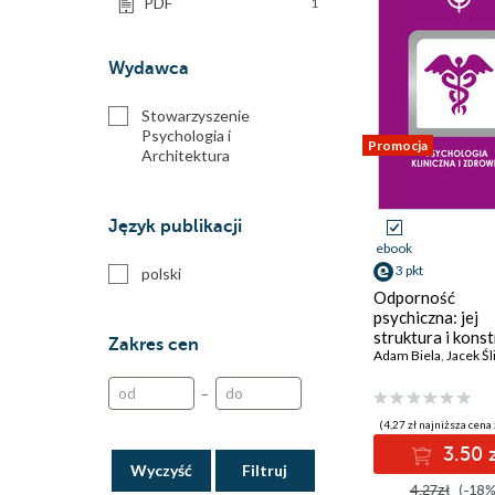
PDF
1
Wydawca
Stowarzyszenie
Psychologia i
Promocja
Architektura
Język publikacji
ebook
3 pkt
polski
Odporność
psychiczna: jej
struktura i kons
Zakres cen
Skali Struktury
Adam Biela
,
Jacek Śl
Psychoimmunolo
–
(SSP)
(4,27 zł najniższa cena 
3.50 
Wyczyść
4.27zł
(-18%