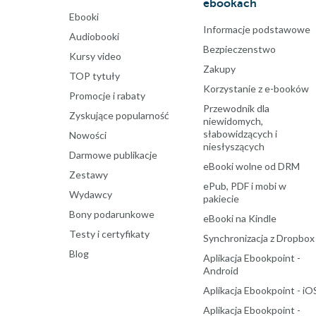
ebookach
Ebooki
Informacje podstawowe
Audiobooki
Bezpieczenstwo
Kursy video
Zakupy
TOP tytuły
Korzystanie z e-booków
Promocje i rabaty
Przewodnik dla
Zyskujące popularność
niewidomych,
słabowidzących i
Nowości
niesłyszących
Darmowe publikacje
eBooki wolne od DRM
Zestawy
ePub, PDF i mobi w
Wydawcy
pakiecie
Bony podarunkowe
eBooki na Kindle
Testy i certyfikaty
Synchronizacja z Dropbox
Blog
Aplikacja Ebookpoint -
Android
Aplikacja Ebookpoint - iO
Aplikacja Ebookpoint -