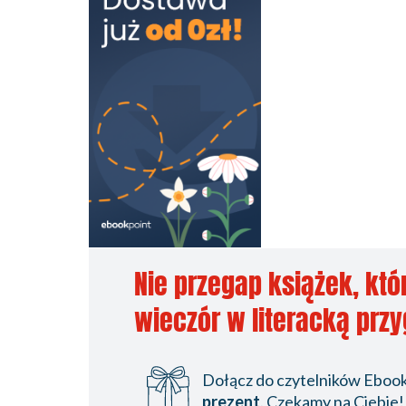
Nie przegap książek, któ
wieczór w literacką prz
Dołącz do czytelników Ebookp
prezent
. Czekamy na Ciebie!