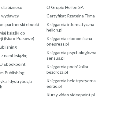
 dla biznesu
O Grupie Helion SA
a wydawcy
Certyfikat Rzetelna Firma
am partnerski ebooki
Księgarnia informatyczna
helion.pl
aj książki do
ji (Biuro Prasowe)
Księgarnia ekonomiczna
onepress.pl
ublishing
Księgarnia psychologiczna
 z nami książkę
sensus.pl
O Ebookpoint
Księgarnia podróżnika
bezdroza.pl
m Publishing
Księgarnia beletrystyczna
yka i dystrybucja
editio.pl
ek
Kursy video videopoint.pl