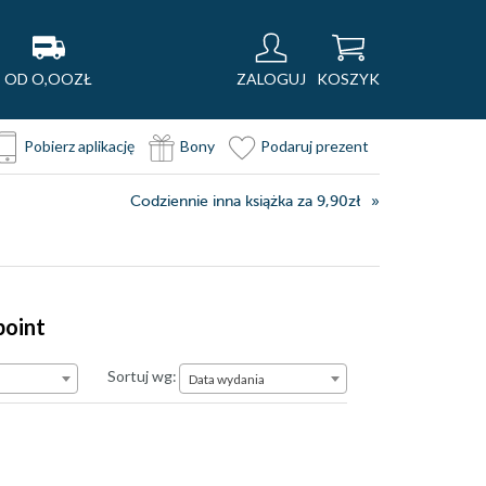
OD O,OOZŁ
ZALOGUJ
KOSZYK
Pobierz aplikację
Bony
Podaruj prezent
Codziennie inna książka za 9,90zł
point
Data wydania
Sortuj wg:
Data wydania