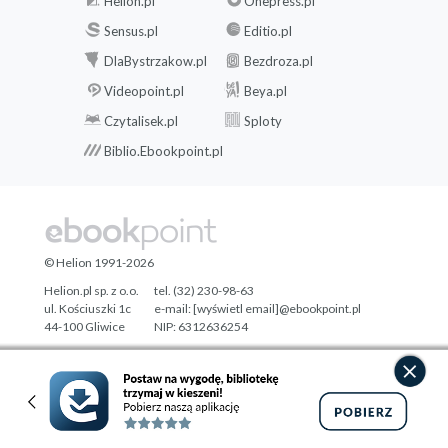
Helion.pl
Onepress.pl
Sensus.pl
Editio.pl
DlaBystrzakow.pl
Bezdroza.pl
Videopoint.pl
Beya.pl
Czytalisek.pl
Sploty
Biblio.Ebookpoint.pl
© Helion 1991-2026
Helion.pl sp. z o.o.
tel. (32) 230-98-63
ul. Kościuszki 1c
e-mail:
[wyświetl email]@ebookpoint.pl
44-100 Gliwice
NIP: 6312636254
Regon: 241989027
Designed with ♥ by
Tonik.pl
Pełna wersja strony »