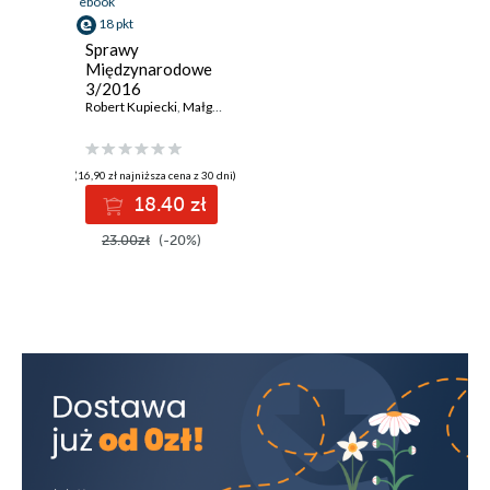
ebook
18 pkt
Sprawy
Międzynarodowe
3/2016
Robert Kupiecki
,
Małgorzata Wierzejska
,
Małgorzata Kaczorowska
,
Ka
(16,90 zł najniższa cena z 30 dni)
18.40 zł
23.00zł
(-20%)