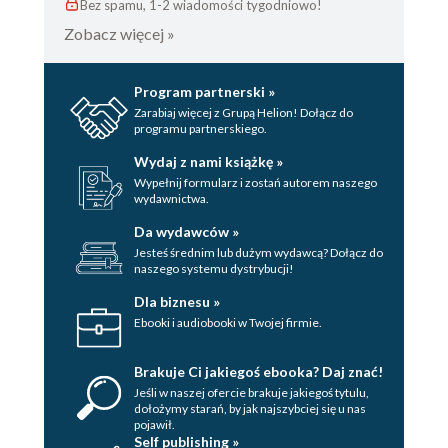
Bez spamu, 1-2 wiadomości tygodniowo!
Zobacz więcej »
Program partnerski »
Zarabiaj więcej z Grupą Helion! Dołącz do
programu partnerskiego.
Wydaj z nami książkę »
Wypełnij formularz i zostań autorem naszego
wydawnictwa.
Da wydawców »
Jesteś średnim lub dużym wydawcą? Dołącz do
naszego systemu dystrybucji!
Dla biznesu »
Ebooki i audiobooki w Twojej firmie.
Brakuje Ci jakiegoś ebooka? Daj znać!
Jeśli w naszej ofercie brakuje jakiegoś tytulu,
dołożymy starań, by jak najszybciej się u nas
pojawił.
Self publishing »