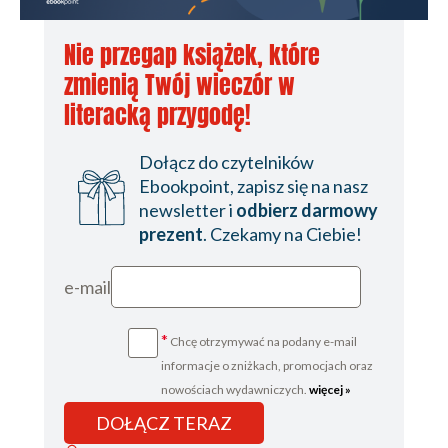
Nie przegap książek, które
zmienią Twój wieczór w
literacką przygodę!
Dołącz do czytelników
Ebookpoint, zapisz się na nasz
newsletter i
odbierz darmowy
prezent
. Czekamy na Ciebie!
e-mail
*
Chcę otrzymywać na podany e-mail
informacje o zniżkach, promocjach oraz
nowościach wydawniczych.
więcej »
DOŁĄCZ TERAZ