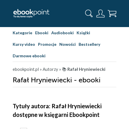
Kategorie
Ebooki
Audiobooki
Książki
Kursy video
Promocje
Nowości
Bestsellery
Darmowe ebooki
ebookpoint.pl
» Autorzy
» 📚
Rafał Hryniewiecki
Rafał Hryniewiecki - ebooki
Tytuły autora: Rafał Hryniewiecki
dostępne w księgarni Ebookpoint