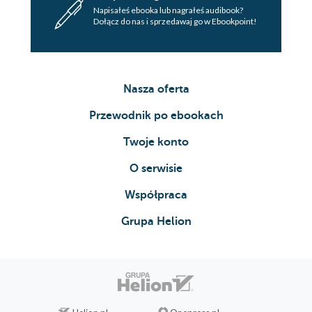
Napisałeś ebooka lub nagrałeś audibook?
Dołącz do nas i sprzedawaj go w Ebookpoint!
Nasza oferta
Przewodnik po ebookach
Twoje konto
O serwisie
Współpraca
Grupa Helion