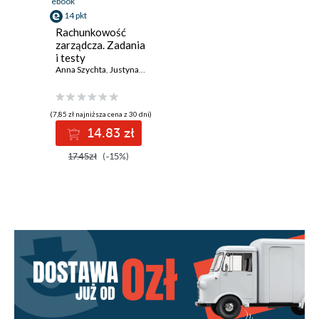
ebook
14 pkt
Rachunkowość
zarządcza. Zadania
i testy
Anna Szychta
,
Justyna Dobroszek
,
Przemysław Kabalski
(7,85 zł najniższa cena z 30 dni)
14.83 zł
17.45zł
(-15%)