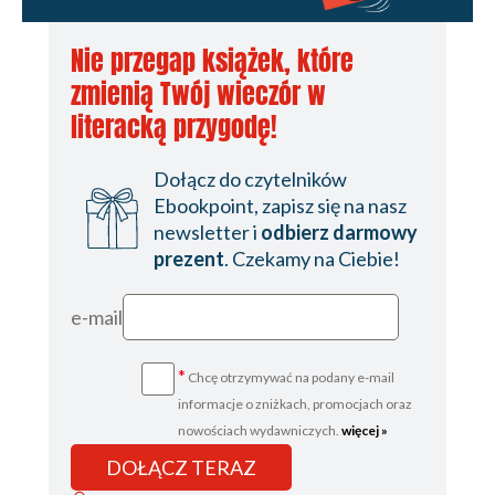
Nie przegap książek, które
zmienią Twój wieczór w
literacką przygodę!
Dołącz do czytelników
Ebookpoint, zapisz się na nasz
newsletter i
odbierz darmowy
prezent
. Czekamy na Ciebie!
e-mail
*
Chcę otrzymywać na podany e-mail
informacje o zniżkach, promocjach oraz
nowościach wydawniczych.
więcej »
DOŁĄCZ TERAZ