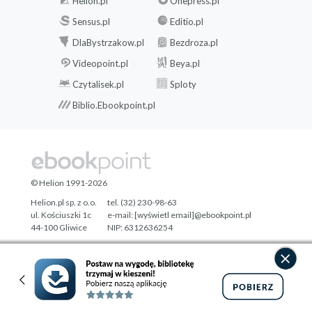
Helion.pl
Onepress.pl
Sensus.pl
Editio.pl
DlaBystrzakow.pl
Bezdroza.pl
Videopoint.pl
Beya.pl
Czytalisek.pl
Sploty
Biblio.Ebookpoint.pl
© Helion 1991-2026
Helion.pl sp. z o.o.
tel. (32) 230-98-63
ul. Kościuszki 1c
e-mail:
[wyświetl email]@ebookpoint.pl
44-100 Gliwice
NIP: 6312636254
Regon: 241989027
Designed with ♥ by
Tonik.pl
Pełna wersja strony »