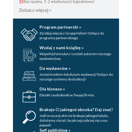
Bez spamu, 1-2 wiadomości tygodniowo!
Zobacz więcej »
Program partnerski »
Zarabiaj więcej z Grupą Helion! Dołącz do
programu partnerskiego.
Wydaj z nami książkę »
Wypełnij formularz i zostań autorem naszego
wydawnictwa.
Da wydawców »
Jesteś średnim lub dużym wydawcą? Dołącz do
naszego systemu dystrybucji!
Dla biznesu »
Ebooki i audiobooki w Twojej firmie.
Brakuje Ci jakiegoś ebooka? Daj znać!
Jeśli w naszej ofercie brakuje jakiegoś tytulu,
dołożymy starań, by jak najszybciej się u nas
pojawił.
Self publishing »