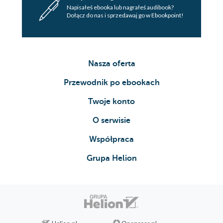
Napisałeś ebooka lub nagrałeś audibook?
Dołącz do nas i sprzedawaj go w Ebookpoint!
Nasza oferta
Przewodnik po ebookach
Twoje konto
O serwisie
Współpraca
Grupa Helion