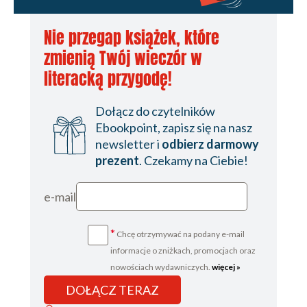
Nie przegap książek, które
zmienią Twój wieczór w
literacką przygodę!
Dołącz do czytelników
Ebookpoint, zapisz się na nasz
newsletter i
odbierz darmowy
prezent
. Czekamy na Ciebie!
e-mail
*
Chcę otrzymywać na podany e-mail
informacje o zniżkach, promocjach oraz
nowościach wydawniczych.
więcej »
DOŁĄCZ TERAZ