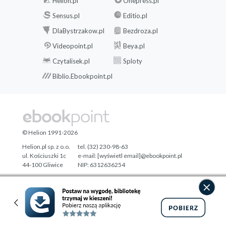
Helion.pl
Onepress.pl
Sensus.pl
Editio.pl
DlaBystrzakow.pl
Bezdroza.pl
Videopoint.pl
Beya.pl
Czytalisek.pl
Sploty
Biblio.Ebookpoint.pl
© Helion 1991-2026
Helion.pl sp. z o.o.
tel. (32) 230-98-63
ul. Kościuszki 1c
e-mail:
[wyświetl email]@ebookpoint.pl
44-100 Gliwice
NIP: 6312636254
Regon: 241989027
Designed with ♥ by
Tonik.pl
Pełna wersja strony »