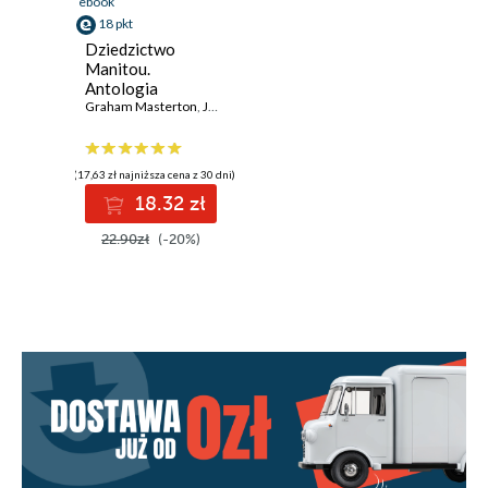
ebook
18 pkt
Dziedzictwo
Manitou.
Antologia
dedykowana
Graham Masterton
,
Jacek Rostocki
,
Paweł Waśkiewicz
,
Krzysztof Mac
Grahamowi
Mastertonowi
(17,63 zł najniższa cena z 30 dni)
18.32 zł
22.90zł
(-20%)