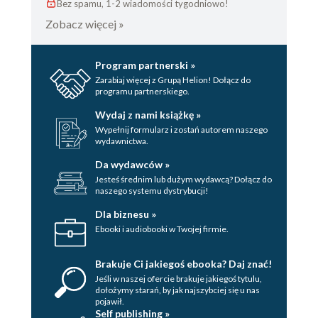
Bez spamu, 1-2 wiadomości tygodniowo!
Zobacz więcej »
Program partnerski »
Zarabiaj więcej z Grupą Helion! Dołącz do
programu partnerskiego.
Wydaj z nami książkę »
Wypełnij formularz i zostań autorem naszego
wydawnictwa.
Da wydawców »
Jesteś średnim lub dużym wydawcą? Dołącz do
naszego systemu dystrybucji!
Dla biznesu »
Ebooki i audiobooki w Twojej firmie.
Brakuje Ci jakiegoś ebooka? Daj znać!
Jeśli w naszej ofercie brakuje jakiegoś tytulu,
dołożymy starań, by jak najszybciej się u nas
pojawił.
Self publishing »