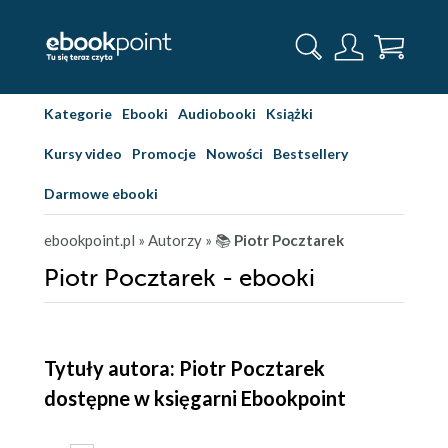
Kategorie
Ebooki
Audiobooki
Książki
Kursy video
Promocje
Nowości
Bestsellery
Darmowe ebooki
ebookpoint.pl
» Autorzy
» 📚
Piotr Pocztarek
Piotr Pocztarek - ebooki
Tytuły autora: Piotr Pocztarek
dostępne w księgarni Ebookpoint