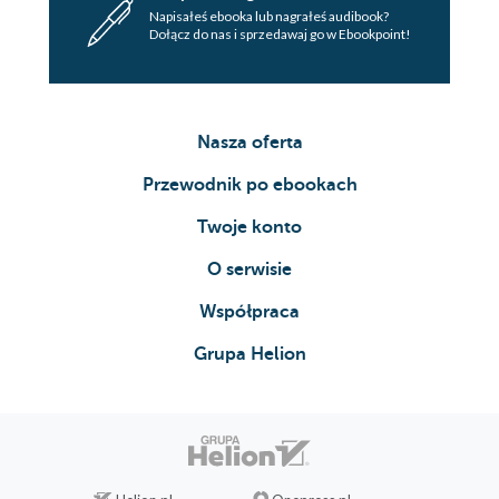
Napisałeś ebooka lub nagrałeś audibook?
Dołącz do nas i sprzedawaj go w Ebookpoint!
Nasza oferta
Przewodnik po ebookach
Twoje konto
O serwisie
Współpraca
Grupa Helion