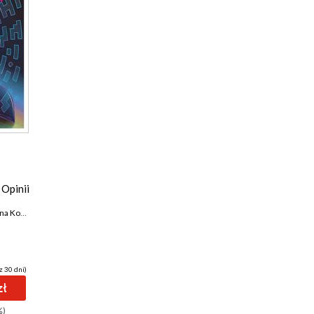
Opinii
owalczyk
,
Weronika Murek
z 30 dni)
zł
%)