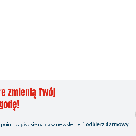
re zmienią Twój
ygodę!
oint, zapisz się na nasz newsletter i
odbierz darmowy