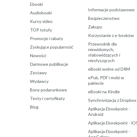
Ebooki
Informacje podstawowe
Audiobooki
Bezpieczenstwo
Kursy video
Zakupy
TOP tytuły
Korzystanie z e-booków
Promocje i rabaty
Przewodnik dla
Zyskujące popularność
niewidomych,
słabowidzących i
Nowości
niesłyszących
Darmowe publikacje
eBooki wolne od DRM
Zestawy
ePub, PDF i mobi w
Wydawcy
pakiecie
Bony podarunkowe
eBooki na Kindle
Testy i certyfikaty
Synchronizacja z Dropbox
Blog
Aplikacja Ebookpoint -
Android
Aplikacja Ebookpoint - iO
Aplikacja Ebookpoint -
AppGallery