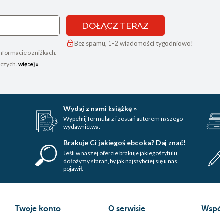
DOŁĄCZ TERAZ
Bez spamu, 1-2 wiadomości tygodniowo!
nformacje o zniżkach,
iczych.
więcej »
Wydaj z nami książkę »
Wypełnij formularz i zostań autorem naszego
wydawnictwa.
Brakuje Ci jakiegoś ebooka? Daj znać!
Jeśli w naszej ofercie brakuje jakiegoś tytulu,
dołożymy starań, by jak najszybciej się u nas
pojawił.
Twoje konto
O serwisie
Wspó