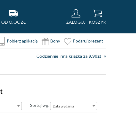
OD O,OOZŁ
ZALOGUJ
KOSZYK
Pobierz aplikację
Bony
Podaruj prezent
Codziennie inna książka za 9,90zł
t
Data wydania
Sortuj wg:
Data wydania