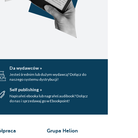
Da wydawców »
Jesteś średnim lub dużym wydawcą? Dołącz do
naszego systemu dystrybucji!
Self publishing »
Napisałeś ebooka lub nagrałeś audibook? Dołącz
do nas i sprzedawaj go w Ebookpoint!
łpraca
Grupa Helion