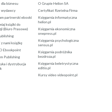
 dla biznesu
O Grupie Helion SA
a wydawcy
Certyfikat Rzetelna Firma
am partnerski ebooki
Księgarnia informatyczna
helion.pl
aj książki do
ji (Biuro Prasowe)
Księgarnia ekonomiczna
onepress.pl
ublishing
Księgarnia psychologiczna
 z nami książkę
sensus.pl
O Ebookpoint
Księgarnia podróżnika
bezdroza.pl
m Publishing
Księgarnia beletrystyczna
yka i dystrybucja
editio.pl
ek
Kursy video videopoint.pl