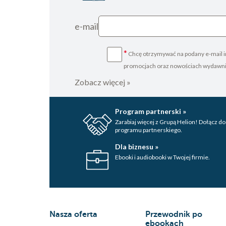
e-mail
*
Chcę otrzymywać na podany e-mail i
promocjach oraz nowościach wydawn
Zobacz więcej »
Program partnerski »
Zarabiaj więcej z Grupą Helion! Dołącz do
programu partnerskiego.
Dla biznesu »
Ebooki i audiobooki w Twojej firmie.
Nasza oferta
Przewodnik po
ebookach