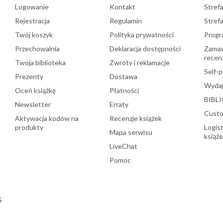
Logowanie
Kontakt
Strefa
Rejestracja
Regulamin
Stref
Twój koszyk
Polityka prywatności
Progr
Przechowalnia
Deklaracja dostępności
Zamawi
recenz
Twoja biblioteka
Zwroty i reklamacje
Self-p
Prezenty
Dostawa
Wydaj
Oceń książkę
Płatności
BIBLI
Newsletter
Erraty
Custo
Aktywacja kodów na
Recenzje książek
produkty
Logist
Mapa serwisu
książ
LiveChat
Pomoc
S