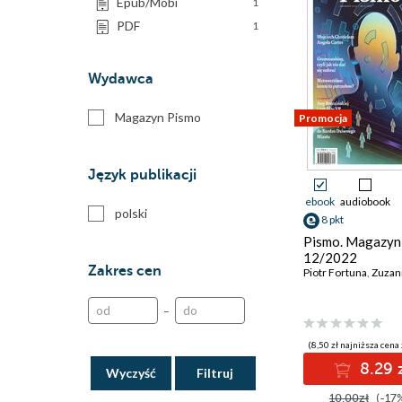
Epub/Mobi
1
PDF
1
Wydawca
Magazyn Pismo
Promocja
Język publikacji
ebook
audiobook
polski
8 pkt
Pismo. Magazyn 
12/2022
Zakres cen
Piotr Fortuna
,
Zuzanna K
–
(8,50 zł najniższa cena 
8.29 
Wyczyść
10.00zł
(-17