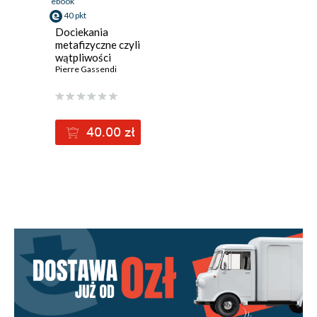
ebook
40 pkt
Dociekania
metafizyczne czyli
wątpliwości
i zastrzeżenia
Pierre Gassendi
wobec metafizyki
René Descartesa
i wobec jego
odpowiedzi
40.00 zł