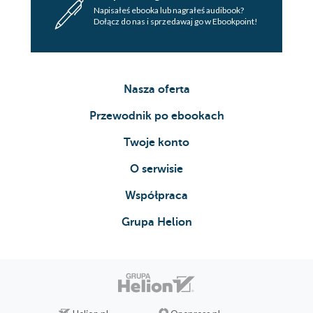
Napisałeś ebooka lub nagrałeś audibook?
Dołącz do nas i sprzedawaj go w Ebookpoint!
Nasza oferta
Przewodnik po ebookach
Twoje konto
O serwisie
Współpraca
Grupa Helion