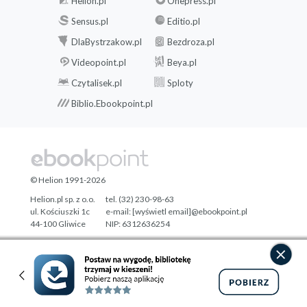
Helion.pl
Onepress.pl
Sensus.pl
Editio.pl
DlaBystrzakow.pl
Bezdroza.pl
Videopoint.pl
Beya.pl
Czytalisek.pl
Sploty
Biblio.Ebookpoint.pl
© Helion 1991-2026
Helion.pl sp. z o.o.
tel. (32) 230-98-63
ul. Kościuszki 1c
e-mail:
[wyświetl email]@ebookpoint.pl
44-100 Gliwice
NIP: 6312636254
Regon: 241989027
Designed with ♥ by
Tonik.pl
Pełna wersja strony »