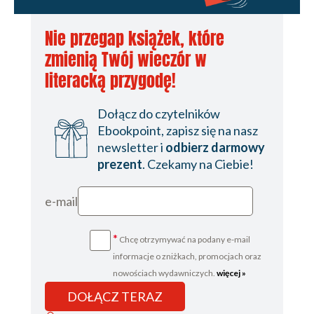
Nie przegap książek, które
zmienią Twój wieczór w
literacką przygodę!
Dołącz do czytelników
Ebookpoint, zapisz się na nasz
newsletter i
odbierz darmowy
prezent
. Czekamy na Ciebie!
e-mail
*
Chcę otrzymywać na podany e-mail
informacje o zniżkach, promocjach oraz
nowościach wydawniczych.
więcej »
DOŁĄCZ TERAZ