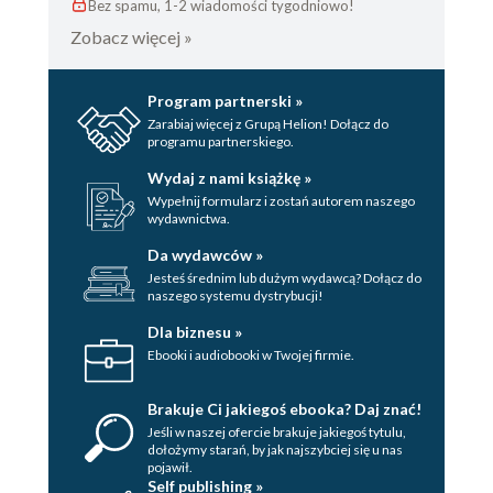
Bez spamu, 1-2 wiadomości tygodniowo!
Zobacz więcej »
Program partnerski »
Zarabiaj więcej z Grupą Helion! Dołącz do
programu partnerskiego.
Wydaj z nami książkę »
Wypełnij formularz i zostań autorem naszego
wydawnictwa.
Da wydawców »
Jesteś średnim lub dużym wydawcą? Dołącz do
naszego systemu dystrybucji!
Dla biznesu »
Ebooki i audiobooki w Twojej firmie.
Brakuje Ci jakiegoś ebooka? Daj znać!
Jeśli w naszej ofercie brakuje jakiegoś tytulu,
dołożymy starań, by jak najszybciej się u nas
pojawił.
Self publishing »