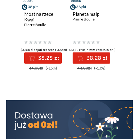
ebook
ebook
38 pkt
38 pkt
Most na rzece
Planeta małp
Kwai
Pierre Boulle
Pierre Boulle
(33,88 zł najniższa cena z 30 dni)
(33,88 zł najniższa cena z 30 dni)
38.28 zł
38.28 zł
44.00zł
(-13%)
44.00zł
(-13%)