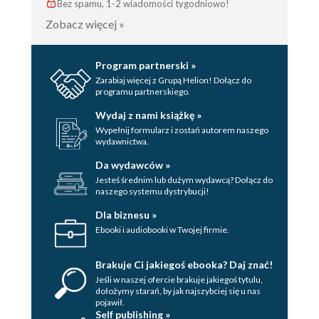
Bez spamu, 1-2 wiadomości tygodniowo!
Zobacz więcej »
Program partnerski »
Zarabiaj więcej z Grupą Helion! Dołącz do
programu partnerskiego.
Wydaj z nami książkę »
Wypełnij formularz i zostań autorem naszego
wydawnictwa.
Da wydawców »
Jesteś średnim lub dużym wydawcą? Dołącz do
naszego systemu dystrybucji!
Dla biznesu »
Ebooki i audiobooki w Twojej firmie.
Brakuje Ci jakiegoś ebooka? Daj znać!
Jeśli w naszej ofercie brakuje jakiegoś tytulu,
dołożymy starań, by jak najszybciej się u nas
pojawił.
Self publishing »