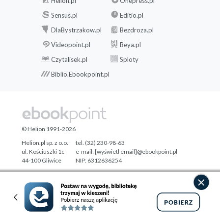
Helion.pl
Onepress.pl
Sensus.pl
Editio.pl
DlaBystrzakow.pl
Bezdroza.pl
Videopoint.pl
Beya.pl
Czytalisek.pl
Sploty
Biblio.Ebookpoint.pl
© Helion 1991-2026
Helion.pl sp. z o.o.
tel. (32) 230-98-63
ul. Kościuszki 1c
e-mail:
[wyświetl email]@ebookpoint.pl
44-100 Gliwice
NIP: 6312636254
Regon: 241989027
Designed with ♥ by
Tonik.pl
Pełna wersja strony »