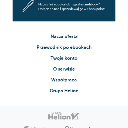
Napisałeś ebooka lub nagrałeś audibook?
Dołącz do nas i sprzedawaj go w Ebookpoint!
Nasza oferta
Przewodnik po ebookach
Twoje konto
O serwisie
Współpraca
Grupa Helion