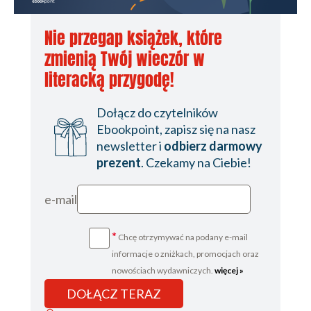
Nie przegap książek, które
zmienią Twój wieczór w
literacką przygodę!
Dołącz do czytelników
Ebookpoint, zapisz się na nasz
newsletter i
odbierz darmowy
prezent
. Czekamy na Ciebie!
e-mail
*
Chcę otrzymywać na podany e-mail
informacje o zniżkach, promocjach oraz
nowościach wydawniczych.
więcej »
DOŁĄCZ TERAZ