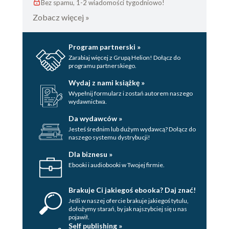
Bez spamu, 1-2 wiadomości tygodniowo!
Zobacz więcej »
Program partnerski »
Zarabiaj więcej z Grupą Helion! Dołącz do
programu partnerskiego.
Wydaj z nami książkę »
Wypełnij formularz i zostań autorem naszego
wydawnictwa.
Da wydawców »
Jesteś średnim lub dużym wydawcą? Dołącz do
naszego systemu dystrybucji!
Dla biznesu »
Ebooki i audiobooki w Twojej firmie.
Brakuje Ci jakiegoś ebooka? Daj znać!
Jeśli w naszej ofercie brakuje jakiegoś tytulu,
dołożymy starań, by jak najszybciej się u nas
pojawił.
Self publishing »