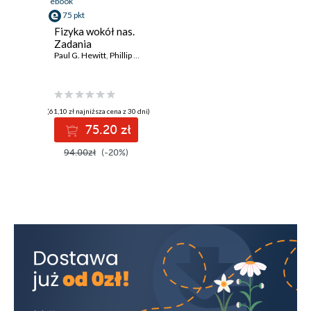
ebook
75 pkt
Fizyka wokół nas.
Zadania
Paul G. Hewitt
,
Phillip R. Wolf
(61,10 zł najniższa cena z 30 dni)
75.20 zł
94.00zł
(-20%)