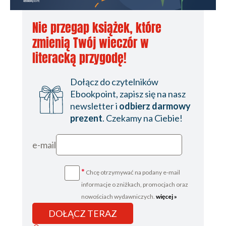
Nie przegap książek, które
zmienią Twój wieczór w
literacką przygodę!
Dołącz do czytelników
Ebookpoint, zapisz się na nasz
newsletter i
odbierz darmowy
prezent
. Czekamy na Ciebie!
e-mail
*
Chcę otrzymywać na podany e-mail
informacje o zniżkach, promocjach oraz
nowościach wydawniczych.
więcej »
DOŁĄCZ TERAZ