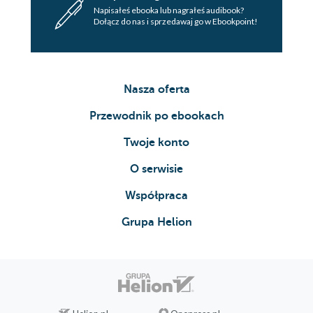
Napisałeś ebooka lub nagrałeś audibook?
Dołącz do nas i sprzedawaj go w Ebookpoint!
Nasza oferta
Przewodnik po ebookach
Twoje konto
O serwisie
Współpraca
Grupa Helion