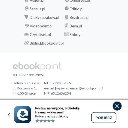
Helion.pl
Onepress.pl
Sensus.pl
Editio.pl
DlaBystrzakow.pl
Bezdroza.pl
Videopoint.pl
Beya.pl
Czytalisek.pl
Sploty
Biblio.Ebookpoint.pl
© Helion 1991-2026
Helion.pl sp. z o.o.
tel. (32) 230-98-63
ul. Kościuszki 1c
e-mail:
[wyświetl email]@ebookpoint.pl
44-100 Gliwice
NIP: 6312636254
Regon: 241989027
Designed with ♥ by
Tonik.pl
Pełna wersja strony »