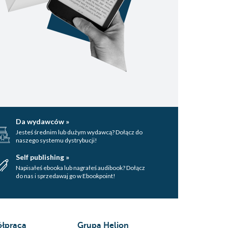
Da wydawców »
Jesteś średnim lub dużym wydawcą? Dołącz do
naszego systemu dystrybucji!
Self publishing »
Napisałeś ebooka lub nagrałeś audibook? Dołącz
do nas i sprzedawaj go w Ebookpoint!
łpraca
Grupa Helion