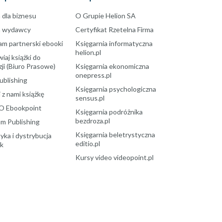
 dla biznesu
O Grupie Helion SA
a wydawcy
Certyfikat Rzetelna Firma
am partnerski ebooki
Księgarnia informatyczna
helion.pl
aj książki do
ji (Biuro Prasowe)
Księgarnia ekonomiczna
onepress.pl
ublishing
Księgarnia psychologiczna
 z nami książkę
sensus.pl
O Ebookpoint
Księgarnia podróżnika
bezdroza.pl
m Publishing
Księgarnia beletrystyczna
yka i dystrybucja
editio.pl
ek
Kursy video videopoint.pl