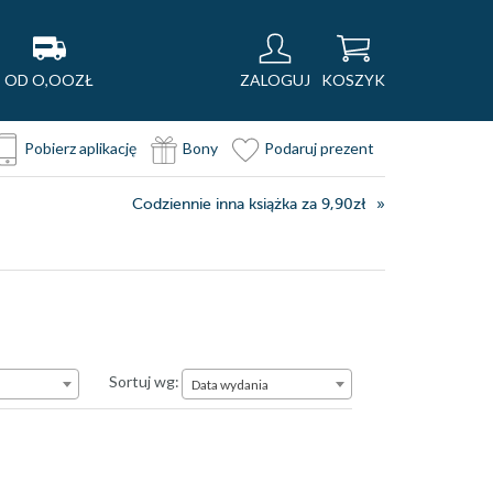
OD O,OOZŁ
ZALOGUJ
KOSZYK
Pobierz aplikację
Bony
Podaruj prezent
Codziennie inna książka za 9,90zł
Data wydania
Sortuj wg:
Data wydania