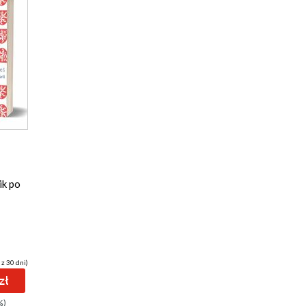
ik po
 z 30 dni)
zł
%)