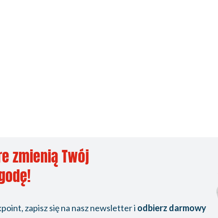
re zmienią Twój
ygodę!
oint, zapisz się na nasz newsletter i
odbierz darmowy