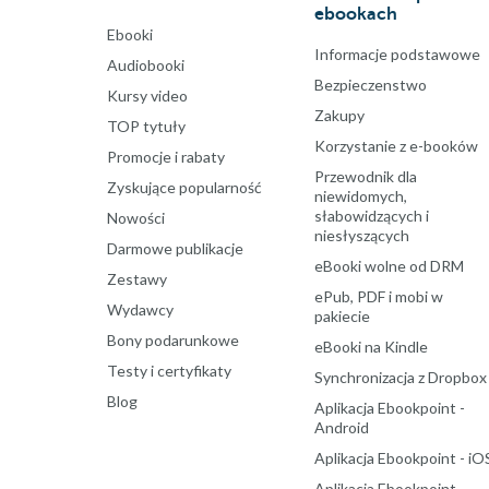
ebookach
Ebooki
Informacje podstawowe
Audiobooki
Bezpieczenstwo
Kursy video
Zakupy
TOP tytuły
Korzystanie z e-booków
Promocje i rabaty
Przewodnik dla
Zyskujące popularność
niewidomych,
słabowidzących i
Nowości
niesłyszących
Darmowe publikacje
eBooki wolne od DRM
Zestawy
ePub, PDF i mobi w
Wydawcy
pakiecie
Bony podarunkowe
eBooki na Kindle
Testy i certyfikaty
Synchronizacja z Dropbox
Blog
Aplikacja Ebookpoint -
Android
Aplikacja Ebookpoint - iO
Aplikacja Ebookpoint -