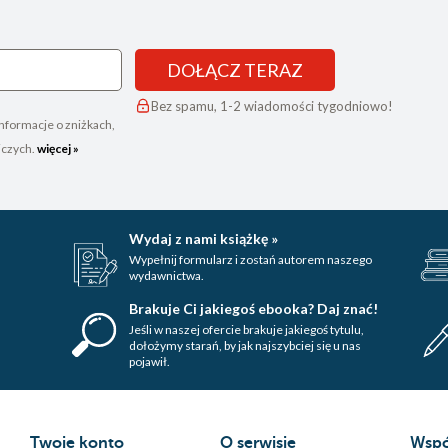
DOŁĄCZ TERAZ
Bez spamu, 1-2 wiadomości tygodniowo!
nformacje o zniżkach,
iczych.
więcej »
Wydaj z nami książkę »
Wypełnij formularz i zostań autorem naszego
wydawnictwa.
Brakuje Ci jakiegoś ebooka? Daj znać!
Jeśli w naszej ofercie brakuje jakiegoś tytulu,
dołożymy starań, by jak najszybciej się u nas
pojawił.
Twoje konto
O serwisie
Wspó