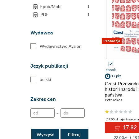
Epub/Mobi
1
PDF
1
Wydawca
Promocja
Wydawnictwo Avalon
Język publikacji
ebook
17 pkt
polski
Czesi. Przewodn
historii narodu i
państwa
Zakres cen
Petr Jokes
–
(17,00 zł najniższa cena
17.82 
Wyczyść
22.00zł
(-19