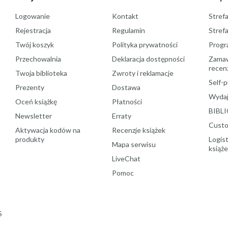
Logowanie
Kontakt
Strefa
Rejestracja
Regulamin
Stref
Twój koszyk
Polityka prywatności
Progr
Przechowalnia
Deklaracja dostępności
Zamawi
recenz
Twoja biblioteka
Zwroty i reklamacje
Self-p
Prezenty
Dostawa
Wydaj
Oceń książkę
Płatności
BIBLI
Newsletter
Erraty
Custo
Aktywacja kodów na
Recenzje książek
produkty
Logist
Mapa serwisu
książ
LiveChat
Pomoc
S