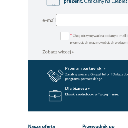
prezent
. Czekamy na Ciebie!
e-mail
*
Chcę otrzymywać na podany e-mail i
promocjach oraz nowościach wydawn
Zobacz więcej »
Program partnerski »
Zarabiaj więcej z Grupą Helion! Dołącz do
programu partnerskiego.
Dla biznesu »
Ebooki i audiobooki w Twojej firmie.
Nasza oferta
Przewodnik po