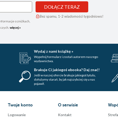
DOŁĄCZ TERAZ
Bez spamu, 1-2 wiadomości tygodniowo!
nformacje o zniżkach,
iczych.
więcej »
Wydaj z nami książkę »
Wypełnij formularz i zostań autorem naszego
wydawnictwa.
Brakuje Ci jakiegoś ebooka? Daj znać!
Jeśli w naszej ofercie brakuje jakiegoś tytulu,
dołożymy starań, by jak najszybciej się u nas
pojawił.
Twoje konto
O serwisie
Wspó
Logowanie
Kontakt
Strefa