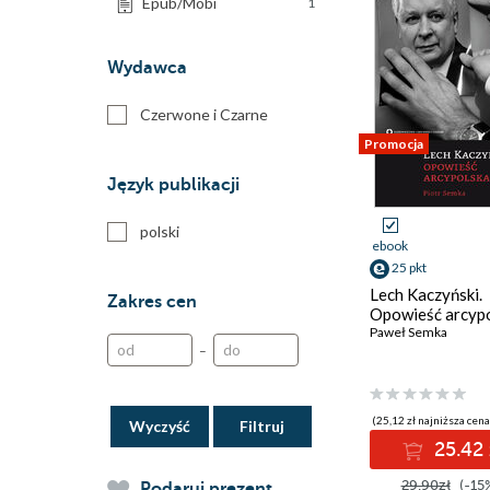
Epub/Mobi
1
Wydawca
Czerwone i Czarne
Promocja
Język publikacji
polski
ebook
25 pkt
Lech Kaczyński.
Zakres cen
Opowieść arcyp
Paweł Semka
–
(25,12 zł najniższa cena
Wyczyść
25.42 
29.90zł
(-15
Podaruj prezent