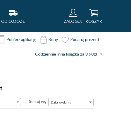
OD O,OOZŁ
ZALOGUJ
KOSZYK
Pobierz aplikację
Bony
Podaruj prezent
Codziennie inna książka za 9,90zł
t
Data wydania
Sortuj wg:
Data wydania