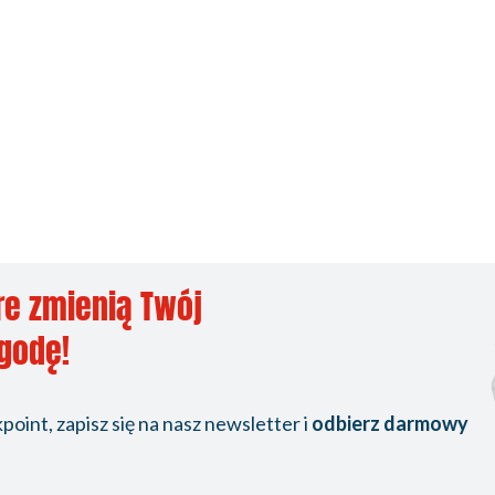
re zmienią Twój
ygodę!
oint, zapisz się na nasz newsletter i
odbierz darmowy