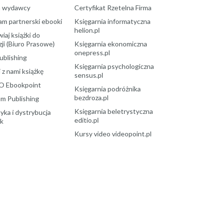
a wydawcy
Certyfikat Rzetelna Firma
am partnerski ebooki
Księgarnia informatyczna
helion.pl
aj książki do
ji (Biuro Prasowe)
Księgarnia ekonomiczna
onepress.pl
ublishing
Księgarnia psychologiczna
 z nami książkę
sensus.pl
O Ebookpoint
Księgarnia podróżnika
bezdroza.pl
m Publishing
Księgarnia beletrystyczna
yka i dystrybucja
editio.pl
ek
Kursy video videopoint.pl