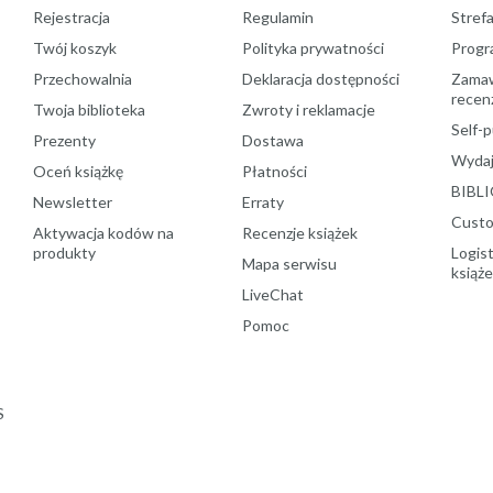
Rejestracja
Regulamin
Stref
Twój koszyk
Polityka prywatności
Progr
Przechowalnia
Deklaracja dostępności
Zamawi
recenz
Twoja biblioteka
Zwroty i reklamacje
Self-p
Prezenty
Dostawa
Wydaj
Oceń książkę
Płatności
BIBLI
Newsletter
Erraty
Custo
Aktywacja kodów na
Recenzje książek
produkty
Logist
Mapa serwisu
książ
LiveChat
Pomoc
S