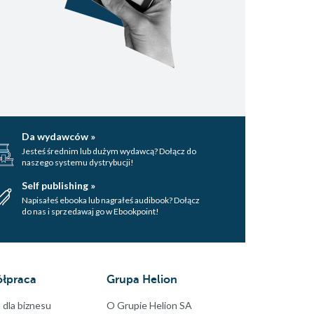
Da wydawców »
Jesteś średnim lub dużym wydawcą? Dołącz do
naszego systemu dystrybucji!
Self publishing »
Napisałeś ebooka lub nagrałeś audibook? Dołącz
do nas i sprzedawaj go w Ebookpoint!
łpraca
Grupa Helion
 dla biznesu
O Grupie Helion SA