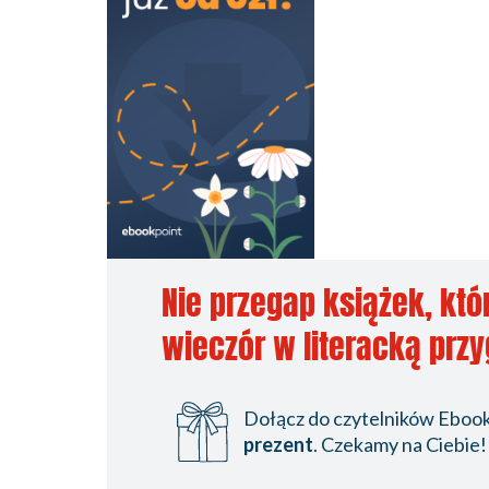
Nie przegap książek, któ
wieczór w literacką prz
Dołącz do czytelników Ebookp
prezent
. Czekamy na Ciebie!