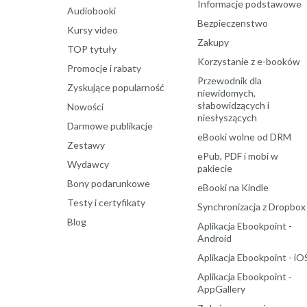
Informacje podstawowe
Audiobooki
Bezpieczenstwo
Kursy video
Zakupy
TOP tytuły
Korzystanie z e-booków
Promocje i rabaty
Przewodnik dla
Zyskujące popularność
niewidomych,
słabowidzących i
Nowości
niesłyszących
Darmowe publikacje
eBooki wolne od DRM
Zestawy
ePub, PDF i mobi w
Wydawcy
pakiecie
Bony podarunkowe
eBooki na Kindle
Testy i certyfikaty
Synchronizacja z Dropbox
Blog
Aplikacja Ebookpoint -
Android
Aplikacja Ebookpoint - iO
Aplikacja Ebookpoint -
AppGallery