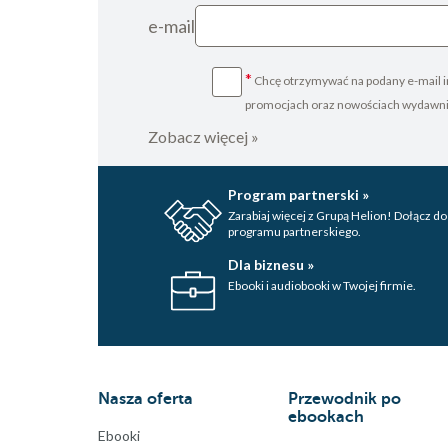
e-mail
*
Chcę otrzymywać na podany e-mail i
promocjach oraz nowościach wydawn
Zobacz więcej »
Program partnerski »
Zarabiaj więcej z Grupą Helion! Dołącz do
programu partnerskiego.
Dla biznesu »
Ebooki i audiobooki w Twojej firmie.
Nasza oferta
Przewodnik po
ebookach
Ebooki