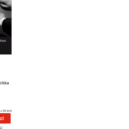
olska
 z 30 dni)
zł
%)