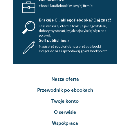
Ebooki i audiobooki w Twojej firmie.
Brakuje Ci jakiegoś ebooka? Daj znać!
Jeśli w naszej ofercie brakuje jakiegoś tytulu,
dołożymy starań, by jak najszybciej się u nas
pojawił.
Self publishing »
Napisałeś ebooka lub nagrałeś audibook?
Dołącz do nas i sprzedawaj go w Ebookpoint!
Nasza oferta
Przewodnik po ebookach
Twoje konto
O serwisie
Współpraca