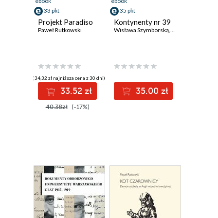
ebook
ebook
33 pkt
35 pkt
Projekt Paradiso
Kontynenty nr 39
Paweł Rutkowski
Wisława Szymborską
,
Hryhoriy Semenc
(34,32 zł najniższa cena z 30 dni)
33.52 zł
35.00 zł
40.38zł
(-17%)