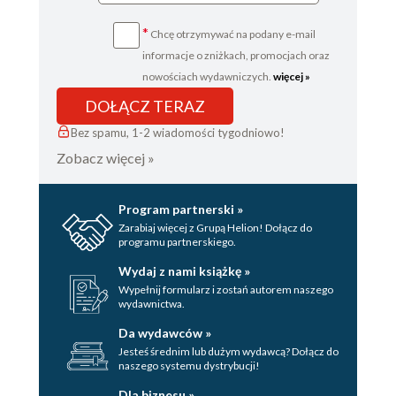
*
Chcę otrzymywać na podany e-mail
informacje o zniżkach, promocjach oraz
nowościach wydawniczych.
więcej »
DOŁĄCZ TERAZ
Bez spamu, 1-2 wiadomości tygodniowo!
Zobacz więcej »
Program partnerski »
Zarabiaj więcej z Grupą Helion! Dołącz do
programu partnerskiego.
Wydaj z nami książkę »
Wypełnij formularz i zostań autorem naszego
wydawnictwa.
Da wydawców »
Jesteś średnim lub dużym wydawcą? Dołącz do
naszego systemu dystrybucji!
Dla biznesu »