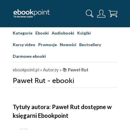
Kategorie
Ebooki
Audiobooki
Książki
Kursy video
Promocje
Nowości
Bestsellery
Darmowe ebooki
ebookpoint.pl
» Autorzy
» 📚
Paweł Rut
Paweł Rut - ebooki
Tytuły autora: Paweł Rut dostępne w
księgarni Ebookpoint