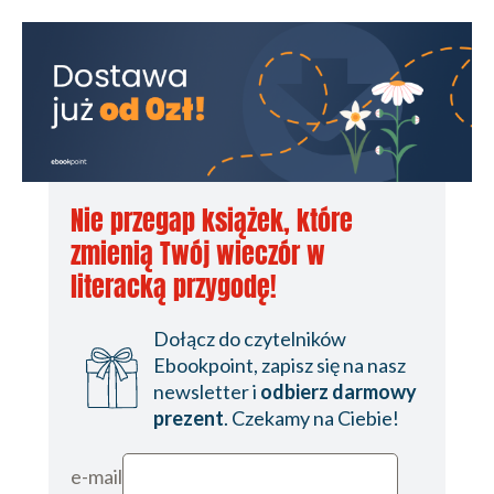
Nie przegap książek, które
zmienią Twój wieczór w
literacką przygodę!
Dołącz do czytelników
Ebookpoint, zapisz się na nasz
newsletter i
odbierz darmowy
prezent
. Czekamy na Ciebie!
e-mail