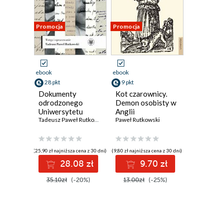
Promocja
Promocja
ebook
ebook
28 pkt
9 pkt
Dokumenty
Kot czarownicy.
odrodzonego
Demon osobisty w
Uniwersytetu
Anglii
Warszawskiego z
Tadeusz Paweł Rutkowski
wczesnonowożytnej
Paweł Rutkowski
lat 1915-1919
(25,90 zł najniższa cena z 30 dni)
(9,80 zł najniższa cena z 30 dni)
28.08 zł
9.70 zł
35.10zł
(-20%)
13.00zł
(-25%)