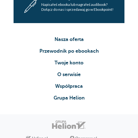
Napisałeś ebooka lub nagrałeś audibook?
Dołącz do nas i sprzedawaj go w Ebookpoint!
Nasza oferta
Przewodnik po ebookach
Twoje konto
O serwisie
Współpraca
Grupa Helion