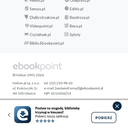
Helion.pl
Onepress.pl
Sensus.pl
Editio.pl
DlaBystrzakow.pl
Bezdroza.pl
Videopoint.pl
Beya.pl
Czytalisek.pl
Sploty
Biblio.Ebookpoint.pl
© Helion 1991-2026
Helion.pl sp. z o.o.
tel. (32) 230-98-63
ul. Kościuszki 1c
e-mail:
[wyświetl email]@ebookpoint.pl
44-100 Gliwice
NIP: 6312636254
Regon: 241989027
Designed with ♥ by
Tonik.pl
Pełna wersja strony »