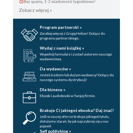
Bez spamu, 1-2 wiadomości tygodniowo!
Zobacz więcej »
Program partnerski »
Zarabiaj więcej z Grupą Helion! Dołącz do
programu partnerskiego.
Wydaj z nami książkę »
Wypełnij formularz i zostań autorem naszego
wydawnictwa.
Da wydawców »
Jesteś średnim lub dużym wydawcą? Dołącz do
naszego systemu dystrybucji!
Dla biznesu »
Ebooki i audiobooki w Twojej firmie.
Brakuje Ci jakiegoś ebooka? Daj znać!
Jeśli w naszej ofercie brakuje jakiegoś tytulu,
dołożymy starań, by jak najszybciej się u nas
pojawił.
Self publishing »