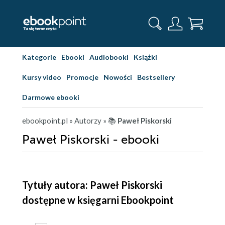
Kategorie
Ebooki
Audiobooki
Książki
Kursy video
Promocje
Nowości
Bestsellery
Darmowe ebooki
ebookpoint.pl
» Autorzy
» 📚
Paweł Piskorski
Paweł Piskorski - ebooki
Tytuły autora: Paweł Piskorski
dostępne w księgarni Ebookpoint