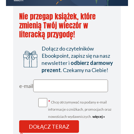
Nie przegap książek, które
zmienią Twój wieczór w
literacką przygodę!
Dołącz do czytelników
Ebookpoint, zapisz się na nasz
newsletter i
odbierz darmowy
prezent
. Czekamy na Ciebie!
e-mail
*
Chcę otrzymywać na podany e-mail
informacje o zniżkach, promocjach oraz
nowościach wydawniczych.
więcej »
DOŁĄCZ TERAZ