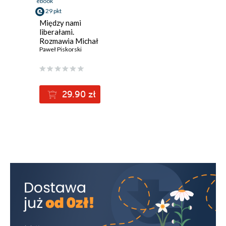
ebook
29 pkt
Między nami
liberałami.
Rozmawia Michał
Majewski
Paweł Piskorski
29.90 zł