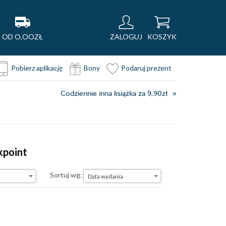
OD O,OOZŁ
ZALOGUJ
KOSZYK
Pobierz aplikację
Bony
Podaruj prezent
Codziennie inna książka za 9,90zł
kpoint
Data wydania
Sortuj wg:
Data wydania