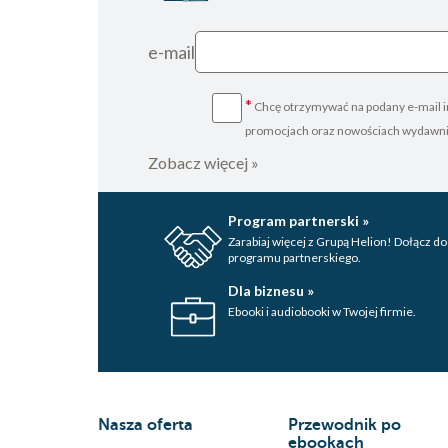
e-mail
*
Chcę otrzymywać na podany e-mail i
promocjach oraz nowościach wydawn
Zobacz więcej »
Program partnerski »
Zarabiaj więcej z Grupą Helion! Dołącz do
programu partnerskiego.
Dla biznesu »
Ebooki i audiobooki w Twojej firmie.
Nasza oferta
Przewodnik po
ebookach