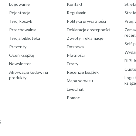
Logowanie
Kontakt
Strefa
Rejestracja
Regulamin
Stref
Twój koszyk
Polityka prywatności
Progr
Przechowalnia
Deklaracja dostępności
Zamawi
recenz
Twoja biblioteka
Zwroty i reklamacje
Self-p
Prezenty
Dostawa
Wydaj
Oceń książkę
Płatności
BIBLI
Newsletter
Erraty
Custo
Aktywacja kodów na
Recenzje książek
produkty
Logist
Mapa serwisu
książ
LiveChat
Pomoc
S