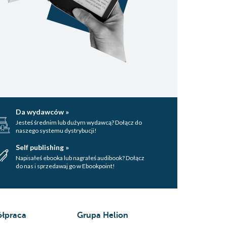
Da wydawców »
Jesteś średnim lub dużym wydawcą? Dołącz do
naszego systemu dystrybucji!
Self publishing »
Napisałeś ebooka lub nagrałeś audibook? Dołącz
do nas i sprzedawaj go w Ebookpoint!
łpraca
Grupa Helion