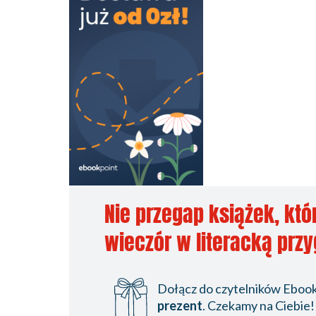
Nie przegap książek, któ
wieczór w literacką prz
Dołącz do czytelników Ebookp
prezent
. Czekamy na Ciebie!