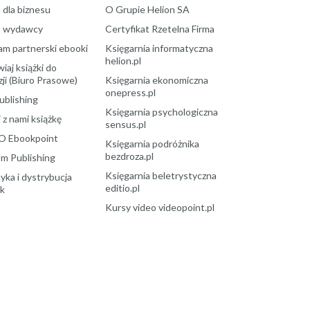
 dla biznesu
O Grupie Helion SA
a wydawcy
Certyfikat Rzetelna Firma
am partnerski ebooki
Księgarnia informatyczna
helion.pl
aj książki do
ji (Biuro Prasowe)
Księgarnia ekonomiczna
onepress.pl
ublishing
Księgarnia psychologiczna
 z nami książkę
sensus.pl
O Ebookpoint
Księgarnia podróżnika
bezdroza.pl
m Publishing
Księgarnia beletrystyczna
yka i dystrybucja
editio.pl
ek
Kursy video videopoint.pl