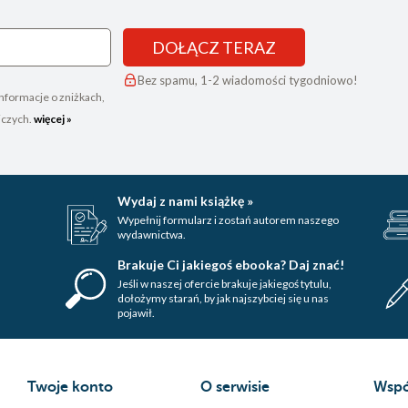
DOŁĄCZ TERAZ
Bez spamu, 1-2 wiadomości tygodniowo!
nformacje o zniżkach,
iczych.
więcej »
Wydaj z nami książkę »
Wypełnij formularz i zostań autorem naszego
wydawnictwa.
Brakuje Ci jakiegoś ebooka? Daj znać!
Jeśli w naszej ofercie brakuje jakiegoś tytulu,
dołożymy starań, by jak najszybciej się u nas
pojawił.
Twoje konto
O serwisie
Wspó