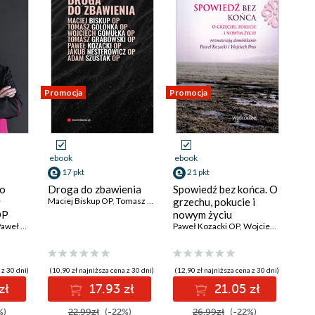
Promocja
Promocja
ebook
ebook
17 pkt
21 pkt
go
Droga do zbawienia
Spowiedź bez końca. O
ł
Maciej Biskup OP
,
Tomasz Golonka OP
grzechu, pokucie i
,
Wojciech Gomułka OP
,
Tomasz 
OP
nowym życiu
weł Kozacki OP
Paweł Kozacki OP
,
Wojciech Prus OP
 z 30 dni)
(10,90 zł najniższa cena z 30 dni)
(12,90 zł najniższa cena z 30 dni)
zł
17.93 zł
21.05 zł
%)
22.99zł
(-22%)
26.99zł
(-22%)