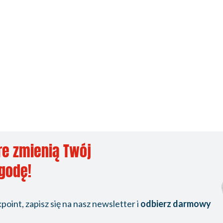
re zmienią Twój
ygodę!
oint, zapisz się na nasz newsletter i
odbierz darmowy