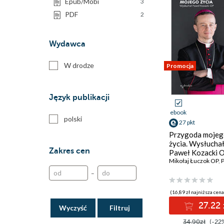
Epub/Mobi
3
PDF
2
Wydawca
W drodze
Promocja
Język publikacji
ebook
polski
27 pkt
Przygoda moje
życia. Wysłucha
Zakres cen
Paweł Kozacki 
Mikołaj Łuczok OP
,
Pa
–
(16,89 zł najniższa cena
27.22 
Wyczyść
34.90zł
(-22