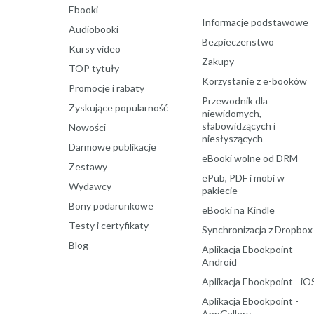
Ebooki
Informacje podstawowe
Audiobooki
Bezpieczenstwo
Kursy video
Zakupy
TOP tytuły
Korzystanie z e-booków
Promocje i rabaty
Przewodnik dla
Zyskujące popularność
niewidomych,
słabowidzących i
Nowości
niesłyszących
Darmowe publikacje
eBooki wolne od DRM
Zestawy
ePub, PDF i mobi w
Wydawcy
pakiecie
Bony podarunkowe
eBooki na Kindle
Testy i certyfikaty
Synchronizacja z Dropbox
Blog
Aplikacja Ebookpoint -
Android
Aplikacja Ebookpoint - iO
Aplikacja Ebookpoint -
AppGallery