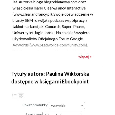
lat. Autorka bloga blogreklamowy.com oraz
właścicielka marki Clear&Fancy Interactive
(www.clearandfancy.pl). Swoje doświadczenie w
branży SEM rozwijała podczas współpracy z
takimi markami jak: Comarch, Super-Pharm,
Uniwersytet Jagielloński. Na co dzień wspiera
użytkowników Oficjalnego Forum Google
AdWords (www.pl.adwords-community.com).
Publikowała artykuły w „Marketing&More” i
więcej »
„Magazynie SEM Specialist”. Aktualnie publikuje w
„Nowym Marketingu”, „Marketingu w praktyce”,
„Marketerze+”.
Tytuły autora: Paulina Wiktorska
dostępne w księgarni Ebookpoint
Pokaż produkty:
Wszystkie
Sortuj wg: