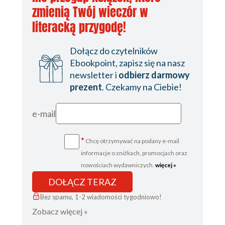
zmienią Twój wieczór w
literacką przygodę!
Dołącz do czytelników
Ebookpoint, zapisz się na nasz
newsletter i
odbierz darmowy
prezent
. Czekamy na Ciebie!
e-mail
*
Chcę otrzymywać na podany e-mail
informacje o zniżkach, promocjach oraz
nowościach wydawniczych.
więcej »
DOŁĄCZ TERAZ
Bez spamu, 1-2 wiadomości tygodniowo!
Zobacz więcej »