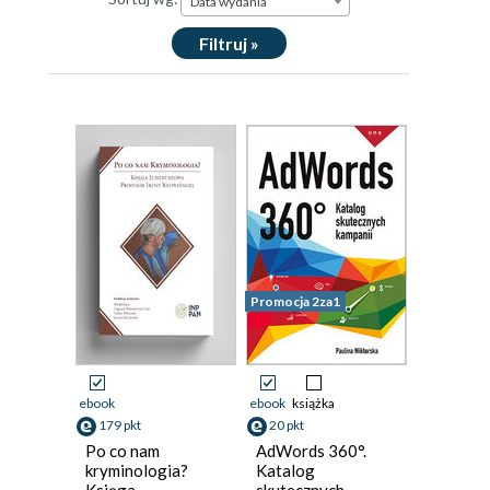
Data wydania
Filtruj »
Promocja 2za1
ebook
ebook
książka
179 pkt
20 pkt
Po co nam
AdWords 360°.
kryminologia?
Katalog