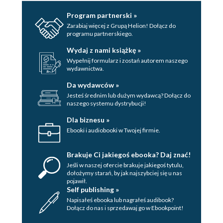
Program partnerski »
Zarabiaj więcej z Grupą Helion! Dołącz do
programu partnerskiego.
Wydaj z nami książkę »
Wypełnij formularz i zostań autorem naszego
wydawnictwa.
Da wydawców »
Jesteś średnim lub dużym wydawcą? Dołącz do
naszego systemu dystrybucji!
Dla biznesu »
Ebooki i audiobooki w Twojej firmie.
Brakuje Ci jakiegoś ebooka? Daj znać!
Jeśli w naszej ofercie brakuje jakiegoś tytulu,
dołożymy starań, by jak najszybciej się u nas
pojawił.
Self publishing »
Napisałeś ebooka lub nagrałeś audibook?
Dołącz do nas i sprzedawaj go w Ebookpoint!