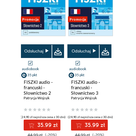
Promocja
Promocja
Odsłuchaj
Odsłuchaj
audiobook
audiobook
35 pkt
35 pkt
FISZKI audio -
FISZKI audio -
francuski -
francuski -
Słownictwo 2
Słownictwo 3
Patrycja Wojsyk
Patrycja Wojsyk
(24,90 zł najniższa cena z 30 dni)
(24,90 zł najniższa cena z 30 dni)
35.99 zł
35.99 zł
44.99 zł
(-20%)
44.99 zł
(-20%)