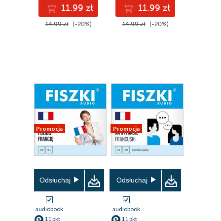
11.99 zł
11.99 zł
14.99 zł
(-20%)
14.99 zł
(-20%)
Promocja
Promocja
Odsłuchaj
Odsłuchaj
audiobook
audiobook
11 pkt
11 pkt