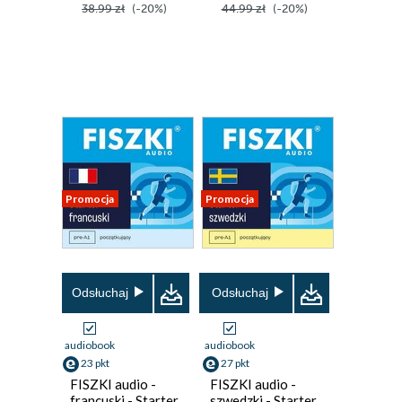
38.99 zł
(-20%)
44.99 zł
(-20%)
Promocja
Promocja
Odsłuchaj
Odsłuchaj
audiobook
audiobook
23 pkt
27 pkt
FISZKI audio -
FISZKI audio -
francuski - Starter
szwedzki - Starter