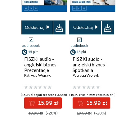
Odsłuchaj
Odsłuchaj
audiobook
audiobook
15 pkt
15 pkt
FISZKI audio -
FISZKI audio -
angielski biznes -
angielski biznes -
Prezentacje
Spotkania
Patrycja Wojsyk
służbowe
Patrycja Wojsyk
(15,39 zł najniższa cena z 30 dni)
(10,90 zł najniższa cena z 30 dni)
15.99 zł
15.99 zł
19.99 zł
(-20%)
19.99 zł
(-20%)