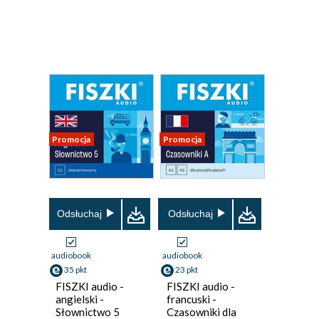
Promocja
Promocja
Odsłuchaj
Odsłuchaj
audiobook
audiobook
35 pkt
23 pkt
FISZKI audio -
FISZKI audio -
angielski -
francuski -
Słownictwo 5
Czasowniki dla