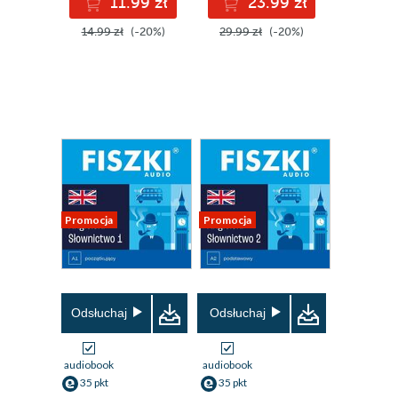
11.99 zł
23.99 zł
14.99 zł
(-20%)
29.99 zł
(-20%)
Promocja
Promocja
Odsłuchaj
Odsłuchaj
audiobook
audiobook
35 pkt
35 pkt