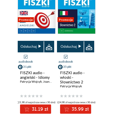
Promocja
Promocja
Odsłuchaj
Odsłuchaj
audiobook
audiobook
31 pkt
35 pkt
FISZKI audio -
FISZKI audio -
angielski - Idiomy
włoski -
Patrycja Wojsyk
,
Joanna Leman
Słownictwo 2
Patrycja Wojsyk
(21,90 zł najniższa cena z 30 dni)
(24,90 zł najniższa cena z 30 dni)
31.19 zł
35.99 zł