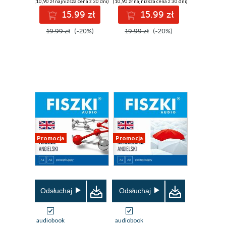
(10,90 zł najniższa cena z 30 dni)
(10,90 zł najniższa cena z 30 dni)
15.99 zł
15.99 zł
19.99 zł
(-20%)
19.99 zł
(-20%)
Promocja
Promocja
Odsłuchaj
Odsłuchaj
audiobook
audiobook