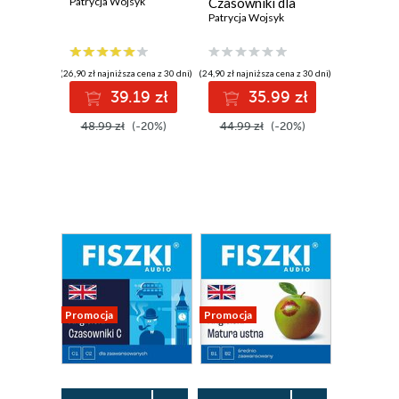
Patrycja Wojsyk
Czasowniki dla
średnio
Patrycja Wojsyk
zaawansowanych
(26,90 zł najniższa cena z 30 dni)
(24,90 zł najniższa cena z 30 dni)
39.19 zł
35.99 zł
48.99 zł
(-20%)
44.99 zł
(-20%)
Promocja
Promocja