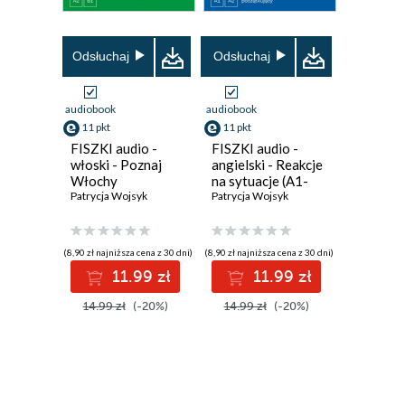
Odsłuchaj
Odsłuchaj
audiobook
audiobook
11 pkt
11 pkt
FISZKI audio -
FISZKI audio -
włoski - Poznaj
angielski - Reakcje
Włochy
na sytuacje (A1-
Patrycja Wojsyk
A2)
Patrycja Wojsyk
(8,90 zł najniższa cena z 30 dni)
(8,90 zł najniższa cena z 30 dni)
11.99 zł
11.99 zł
14.99 zł
(-20%)
14.99 zł
(-20%)