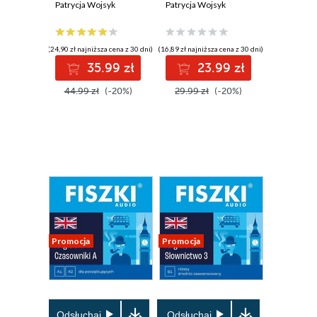
Patrycja Wojsyk
początkujących
Patrycja Wojsyk
(24,90 zł najniższa cena z 30 dni)
(16,89 zł najniższa cena z 30 dni)
35.99 zł
23.99 zł
44.99 zł
(-20%)
29.99 zł
(-20%)
Promocja
Promocja
Odsłuchaj
Odsłuchaj