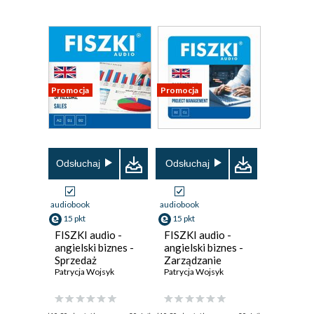
Promocja
Promocja
Odsłuchaj
Odsłuchaj
audiobook
audiobook
15 pkt
15 pkt
FISZKI audio -
FISZKI audio -
angielski biznes -
angielski biznes -
Sprzedaż
Zarządzanie
Patrycja Wojsyk
projektem
Patrycja Wojsyk