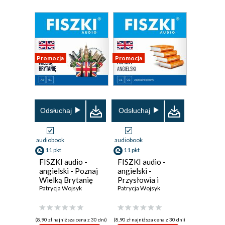
Promocja
Promocja
Odsłuchaj
Odsłuchaj
audiobook
audiobook
11 pkt
11 pkt
FISZKI audio -
FISZKI audio -
angielski - Poznaj
angielski -
Wielką Brytanię
Przysłowia i
Patrycja Wojsyk
cytaty
Patrycja Wojsyk
(8,90 zł najniższa cena z 30 dni)
(8,90 zł najniższa cena z 30 dni)