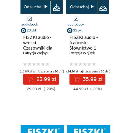
Odsłuchaj
Odsłuchaj
audiobook
audiobook
23 pkt
35 pkt
FISZKI audio -
FISZKI audio -
włoski -
francuski -
Czasowniki dla
Słownictwo 1
początkujących
Patrycja Wojsyk
Patrycja Wojsyk
(16,89 zł najniższa cena z 30 dni)
(24,90 zł najniższa cena z 30 dni)
23.99 zł
35.99 zł
29.99 zł
(-20%)
44.99 zł
(-20%)