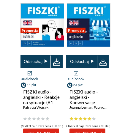
Promocja
Promocja
Odsłuchaj
Odsłuchaj
audiobook
audiobook
11 pkt
23 pkt
FISZKI audio -
FISZKI audio -
angielski - Reakcje
angielski -
na sytuacje (B1-
Konwersacje
B2)
Patrycja Wojsyk
Joanna Leman
,
Patrycja Wojsyk
(8,90 zł najniższa cena z 30 dni)
(16,89 zł najniższa cena z 30 dni)