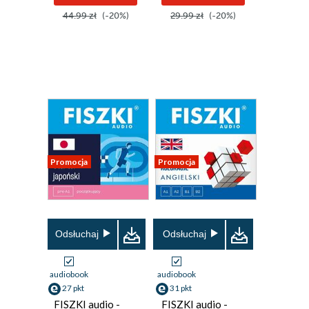
44.99 zł
(-20%)
29.99 zł
(-20%)
Promocja
Promocja
Odsłuchaj
Odsłuchaj
audiobook
audiobook
27 pkt
31 pkt
FISZKI audio -
FISZKI audio -