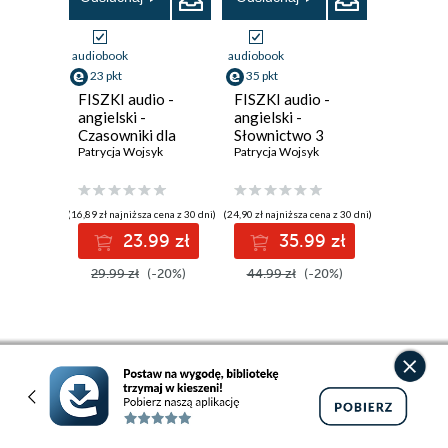
audiobook
audiobook
23 pkt
35 pkt
FISZKI audio -
FISZKI audio -
angielski -
angielski -
Czasowniki dla
Słownictwo 3
początkujących
Patrycja Wojsyk
Patrycja Wojsyk
(16,89 zł najniższa cena z 30 dni)
(24,90 zł najniższa cena z 30 dni)
23.99 zł
35.99 zł
29.99 zł
(-20%)
44.99 zł
(-20%)