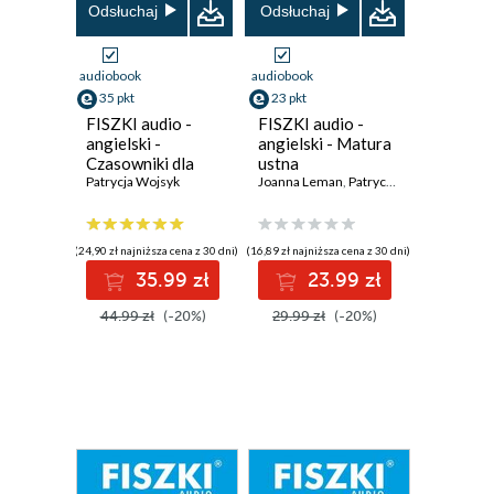
Odsłuchaj
Odsłuchaj
audiobook
audiobook
35 pkt
23 pkt
FISZKI audio -
FISZKI audio -
angielski -
angielski - Matura
Czasowniki dla
ustna
zaawansowanych
Patrycja Wojsyk
Joanna Leman
,
Patrycja Wojsyk
(24,90 zł najniższa cena z 30 dni)
(16,89 zł najniższa cena z 30 dni)
35.99 zł
23.99 zł
44.99 zł
(-20%)
29.99 zł
(-20%)