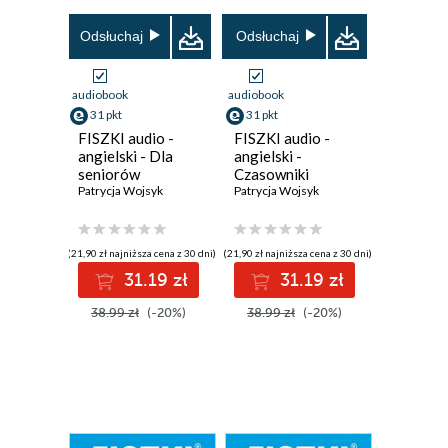
Odsłuchaj
Odsłuchaj
audiobook
audiobook
31 pkt
31 pkt
FISZKI audio -
FISZKI audio -
angielski - Dla
angielski -
seniorów
Czasowniki
Patrycja Wojsyk
frazowe
Patrycja Wojsyk
(21,90 zł najniższa cena z 30 dni)
(21,90 zł najniższa cena z 30 dni)
31.19 zł
31.19 zł
38.99 zł
(-20%)
38.99 zł
(-20%)