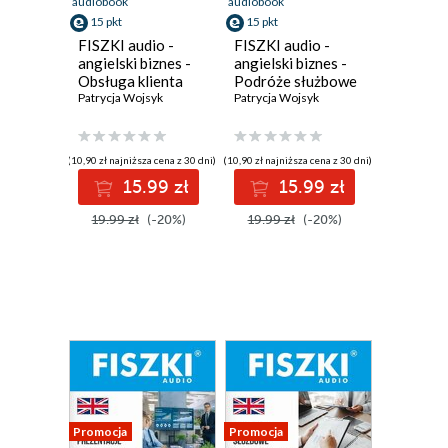
audiobook
audiobook
15 pkt
15 pkt
FISZKI audio -
FISZKI audio -
angielski biznes -
angielski biznes -
Obsługa klienta
Podróże służbowe
Patrycja Wojsyk
Patrycja Wojsyk
(10,90 zł najniższa cena z 30 dni)
(10,90 zł najniższa cena z 30 dni)
15.99 zł
15.99 zł
19.99 zł
(-20%)
19.99 zł
(-20%)
Promocja
Promocja