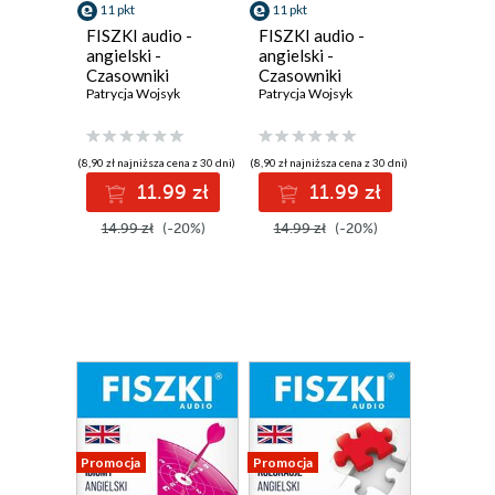
11 pkt
11 pkt
FISZKI audio -
FISZKI audio -
angielski -
angielski -
Czasowniki
Czasowniki
frazowe
Patrycja Wojsyk
nieregularne
Patrycja Wojsyk
(8,90 zł najniższa cena z 30 dni)
(8,90 zł najniższa cena z 30 dni)
11.99 zł
11.99 zł
14.99 zł
(-20%)
14.99 zł
(-20%)
Promocja
Promocja