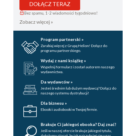
DOŁĄCZ TERAZ
Bez spamu, 1-2 wiadomości tygodniowo!
Zobacz więcej »
Program partnerski »
Zarabiaj więcej z Grupą Helion! Dołącz do
programu partnerskiego.
Wydaj z nami książkę »
Wypełnij formularz i zostań autorem naszego
wydawnictwa.
Da wydawców »
Jesteś średnim lub dużym wydawcą? Dołącz do
naszego systemu dystrybucji!
Dla biznesu »
Ebooki i audiobooki w Twojej firmie.
Brakuje Ci jakiegoś ebooka? Daj znać!
Jeśli w naszej ofercie brakuje jakiegoś tytulu,
dołożymy starań, by jak najszybciej się u nas