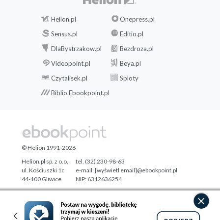
Helion.pl
Onepress.pl
Sensus.pl
Editio.pl
DlaBystrzakow.pl
Bezdroza.pl
Videopoint.pl
Beya.pl
Czytalisek.pl
Sploty
Biblio.Ebookpoint.pl
© Helion 1991-2026
Helion.pl sp. z o.o.
tel. (32) 230-98-63
ul. Kościuszki 1c
e-mail:
[wyświetl email]@ebookpoint.pl
44-100 Gliwice
NIP: 6312636254
Regon: 241989027
Designed with ♥ by
Tonik.pl