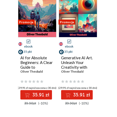
Promocja
Promocja
ebook
ebook
35 pkt
35 pkt
AI for Absolute
Generative AI Art.
Beginners: A Clear
Unleash Your
Guide to
Creativity with
Tomorrow.
Oliver Theobald
Generative AI Art
Oliver Theobald
Demystifying AI
for Beginners
for Beginners and
Paving the Path to
(29,91 zł najniższa cena z 30 dni)
(29,91 zł najniższa cena z 30 dni)
Future
35.91 zł
35.91 zł
Innovations
39.90zł
(-10%)
39.90zł
(-10%)