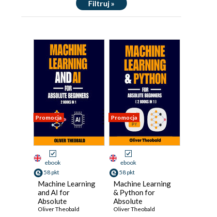
Filtruj »
Promocja
Promocja
ebook
ebook
58 pkt
58 pkt
Machine Learning
Machine Learning
and AI for
& Python for
Absolute
Absolute
Beginners. The
Oliver Theobald
Beginners. A
Oliver Theobald