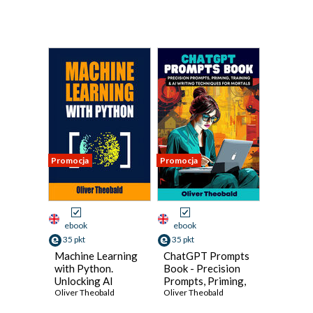
Promocja
Promocja
ebook
ebook
35 pkt
35 pkt
Machine Learning
ChatGPT Prompts
with Python.
Book - Precision
Unlocking AI
Prompts, Priming,
Potential with
Oliver Theobald
Training & AI
Oliver Theobald
Python and
Writing