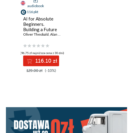
audiobook
116 pkt
AI for Absolute
Beginners.
Building a Future
Where Humans
Oliver Theobald
,
Alan Turton
and Machines
Thrive Together: A
Non-Technical
(96,75 zł najniższa cena z 30 dni)
Introduction to AI
116.10 zł
129.00 zł
(-10%)