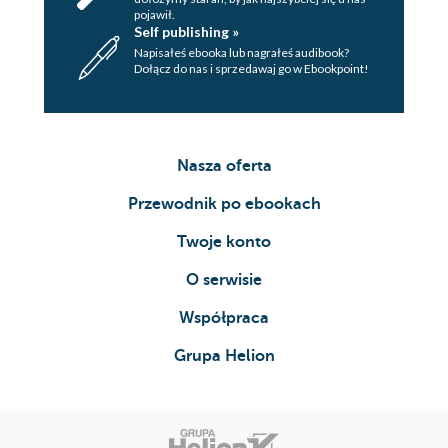
pojawił.
Self publishing »
Napisałeś ebooka lub nagrałeś audibook?
Dołącz do nas i sprzedawaj go w Ebookpoint!
Nasza oferta
Przewodnik po ebookach
Twoje konto
O serwisie
Współpraca
Grupa Helion