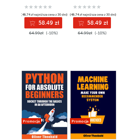
Ultimate Guide to
Hands-On Guide
AI and Machine
to Python
Learning for
Programming and
(48,74 zł najniższa cena z 30 dni)
(48,74 zł najniższa cena z 30 dni)
Newcomers
Machine Learning
58.49 zł
58.49 zł
from Scratch
64.99zł
(-10%)
64.99zł
(-10%)
Promocja
Promocja