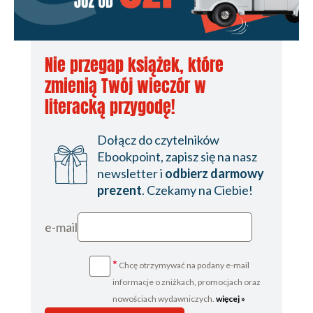
Nie przegap książek, które
zmienią Twój wieczór w
literacką przygodę!
Dołącz do czytelników
Ebookpoint, zapisz się na nasz
newsletter i
odbierz darmowy
prezent
. Czekamy na Ciebie!
e-mail
*
Chcę otrzymywać na podany e-mail
informacje o zniżkach, promocjach oraz
nowościach wydawniczych.
więcej »