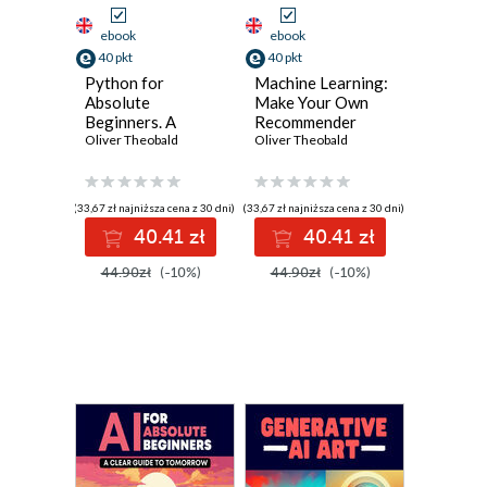
ebook
ebook
40 pkt
40 pkt
Python for
Machine Learning:
Absolute
Make Your Own
Beginners. A
Recommender
Complete Guide to
Oliver Theobald
System. Build Your
Oliver Theobald
Master Python
Recommender
Programming with
System with
Hands-on
Machine Learning
(33,67 zł najniższa cena z 30 dni)
(33,67 zł najniższa cena z 30 dni)
Examples and
Insights
40.41 zł
40.41 zł
Exercises
44.90zł
(-10%)
44.90zł
(-10%)