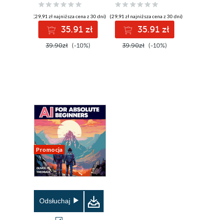
Machine Learning
Techniques for
Mortals. Crafting
(29,91 zł najniższa cena z 30 dni)
(29,91 zł najniższa cena z 30 dni)
Precision Prompts
35.91 zł
35.91 zł
and Exploring AI
Writing with
39.90zł
(-10%)
39.90zł
(-10%)
ChatGPT
Promocja
Odsłuchaj