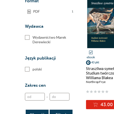
Format
PDF
1
Wydawca
Wydawnictwo Marek
Derewiecki
ebook
Język publikacji
43 pkt
Straszliwa symet
polski
Studium twórczo
Williama Blakea
Northrop Frye
Zakres cen
–
43.00 