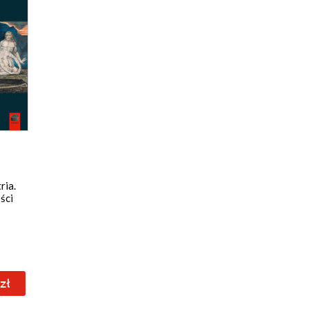
ria.
ści
zł