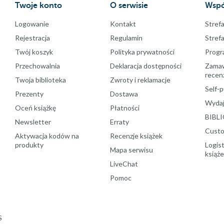
Twoje konto
O serwisie
Wspó
Logowanie
Kontakt
Strefa
Rejestracja
Regulamin
Stref
Twój koszyk
Polityka prywatności
Progr
Przechowalnia
Deklaracja dostępności
Zamawi
recenz
Twoja biblioteka
Zwroty i reklamacje
Self-p
Prezenty
Dostawa
Wydaj
Oceń książkę
Płatności
BIBLI
Newsletter
Erraty
Custo
Aktywacja kodów na
Recenzje książek
produkty
Logist
Mapa serwisu
książ
LiveChat
Pomoc
S