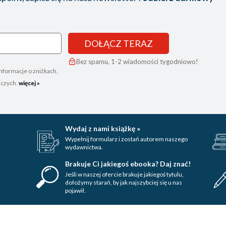
DOŁĄCZ TERAZ
Bez spamu, 1-2 wiadomości tygodniowo!
nformacje o zniżkach,
iczych.
więcej »
Wydaj z nami książkę »
Wypełnij formularz i zostań autorem naszego
wydawnictwa.
Brakuje Ci jakiegoś ebooka? Daj znać!
Jeśli w naszej ofercie brakuje jakiegoś tytulu,
dołożymy starań, by jak najszybciej się u nas
pojawił.