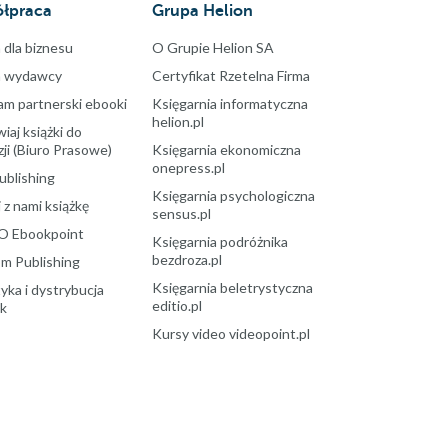
łpraca
Grupa Helion
 dla biznesu
O Grupie Helion SA
a wydawcy
Certyfikat Rzetelna Firma
am partnerski ebooki
Księgarnia informatyczna
helion.pl
aj książki do
ji (Biuro Prasowe)
Księgarnia ekonomiczna
onepress.pl
ublishing
Księgarnia psychologiczna
 z nami książkę
sensus.pl
O Ebookpoint
Księgarnia podróżnika
bezdroza.pl
m Publishing
Księgarnia beletrystyczna
yka i dystrybucja
editio.pl
ek
Kursy video videopoint.pl