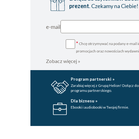
prezent
. Czekamy na Ciebie!
e-mail
*
Chcę otrzymywać na podany e-mail i
promocjach oraz nowościach wydawn
Zobacz więcej »
Program partnerski »
Zarabiaj więcej z Grupą Helion! Dołącz do
programu partnerskiego.
Dla biznesu »
Ebooki i audiobooki w Twojej firmie.