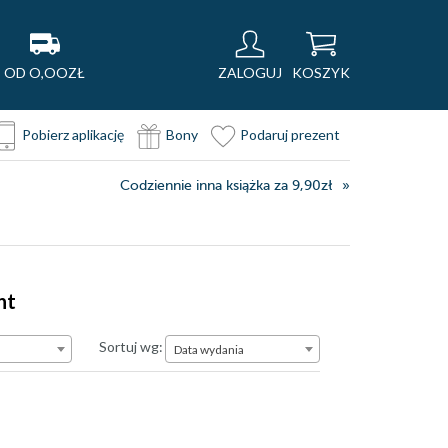
OD O,OOZŁ
ZALOGUJ
KOSZYK
Pobierz aplikację
Bony
Podaruj prezent
Codziennie inna książka za 9,90zł
nt
Data wydania
Sortuj wg:
Data wydania