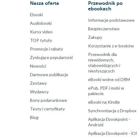
Nasza oferta
Przewodnik po
ebookach
Ebooki
Informacje podstawowe
Audiobooki
Bezpieczenstwo
Kursy video
Zakupy
TOP tytuły
Korzystanie z e-booków
Promocje i rabaty
Przewodnik dla
Zyskujące popularność
niewidomych,
słabowidzących i
Nowości
niesłyszących
Darmowe publikacje
eBooki wolne od DRM
Zestawy
ePub, PDF i mobi w
Wydawcy
pakiecie
Bony podarunkowe
eBooki na Kindle
Testy i certyfikaty
Synchronizacja z Dropbox
Blog
Aplikacja Ebookpoint -
Android
Aplikacja Ebookpoint - iO