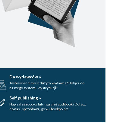
Da wydawców »
Jesteś średnim lub dużym wydawcą? Dołącz do
naszego systemu dystrybucji!
Self publishing »
Napisałeś ebooka lub nagrałeś audibook? Dołącz
do nas i sprzedawaj go w Ebookpoint!