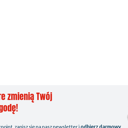
re zmienią Twój
ygodę!
oint, zapisz się na nasz newsletter i
odbierz darmowy