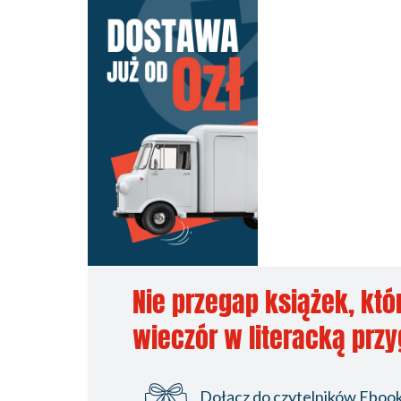
Nie przegap książek, któ
wieczór w literacką prz
Dołącz do czytelników Ebookp