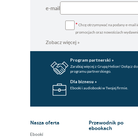
e-mail
*
Chcę otrzymywać na podany e-mail i
promocjach oraz nowościach wydawn
Zobacz więcej »
Program partnerski »
Zarabiaj więcej z Grupą Helion! Dołącz do
programu partnerskiego.
Dla biznesu »
Ebooki i audiobooki w Twojej firmie.
Nasza oferta
Przewodnik po
ebookach
Ebooki