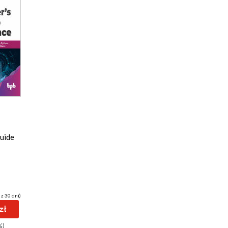
Guide
 z 30 dni)
zł
%)