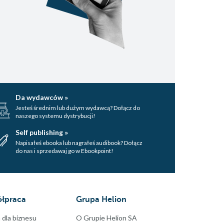
Da wydawców »
Jesteś średnim lub dużym wydawcą? Dołącz do
naszego systemu dystrybucji!
Self publishing »
Napisałeś ebooka lub nagrałeś audibook? Dołącz
do nas i sprzedawaj go w Ebookpoint!
łpraca
Grupa Helion
 dla biznesu
O Grupie Helion SA