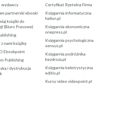
a wydawcy
Certyfikat Rzetelna Firma
am partnerski ebooki
Księgarnia informatyczna
helion.pl
aj książki do
ji (Biuro Prasowe)
Księgarnia ekonomiczna
onepress.pl
ublishing
Księgarnia psychologiczna
 z nami książkę
sensus.pl
O Ebookpoint
Księgarnia podróżnika
bezdroza.pl
m Publishing
Księgarnia beletrystyczna
yka i dystrybucja
editio.pl
ek
Kursy video videopoint.pl