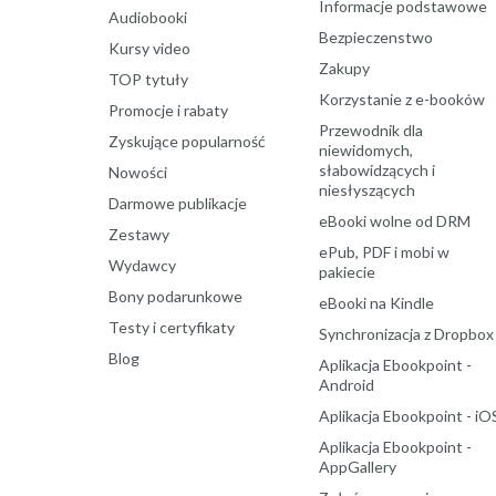
Informacje podstawowe
Audiobooki
Bezpieczenstwo
Kursy video
Zakupy
TOP tytuły
Korzystanie z e-booków
Promocje i rabaty
Przewodnik dla
Zyskujące popularność
niewidomych,
słabowidzących i
Nowości
niesłyszących
Darmowe publikacje
eBooki wolne od DRM
Zestawy
ePub, PDF i mobi w
Wydawcy
pakiecie
Bony podarunkowe
eBooki na Kindle
Testy i certyfikaty
Synchronizacja z Dropbox
Blog
Aplikacja Ebookpoint -
Android
Aplikacja Ebookpoint - iO
Aplikacja Ebookpoint -
AppGallery