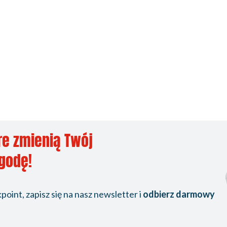
re zmienią Twój
ygodę!
oint, zapisz się na nasz newsletter i
odbierz darmowy