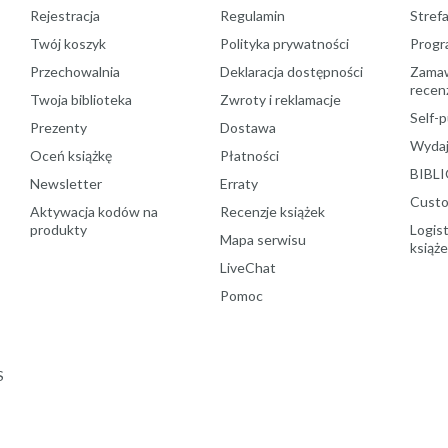
Rejestracja
Regulamin
Stref
Twój koszyk
Polityka prywatności
Progr
Przechowalnia
Deklaracja dostępności
Zamawi
recenz
Twoja biblioteka
Zwroty i reklamacje
Self-p
Prezenty
Dostawa
Wydaj
Oceń książkę
Płatności
BIBLI
Newsletter
Erraty
Custo
Aktywacja kodów na
Recenzje książek
produkty
Logist
Mapa serwisu
książ
LiveChat
Pomoc
S