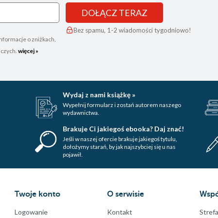
DOŁĄCZ TERAZ
Bez spamu, 1-2 wiadomości tygodniowo!
nformacje o zniżkach,
iczych.
więcej »
Wydaj z nami książkę »
Wypełnij formularz i zostań autorem naszego
wydawnictwa.
Brakuje Ci jakiegoś ebooka? Daj znać!
Jeśli w naszej ofercie brakuje jakiegoś tytulu,
dołożymy starań, by jak najszybciej się u nas
pojawił.
Twoje konto
O serwisie
Wspó
Logowanie
Kontakt
Strefa