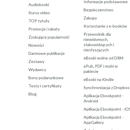
Informacje podstawowe
Audiobooki
Bezpieczenstwo
Kursy video
Zakupy
TOP tytuły
Korzystanie z e-booków
Promocje i rabaty
Przewodnik dla
Zyskujące popularność
niewidomych,
słabowidzących i
Nowości
niesłyszących
Darmowe publikacje
eBooki wolne od DRM
Zestawy
ePub, PDF i mobi w
Wydawcy
pakiecie
Bony podarunkowe
eBooki na Kindle
Testy i certyfikaty
Synchronizacja z Dropbox
Blog
Aplikacja Ebookpoint -
Android
Aplikacja Ebookpoint - iO
Aplikacja Ebookpoint -
AppGallery