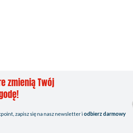
re zmienią Twój
ygodę!
oint, zapisz się na nasz newsletter i
odbierz darmowy