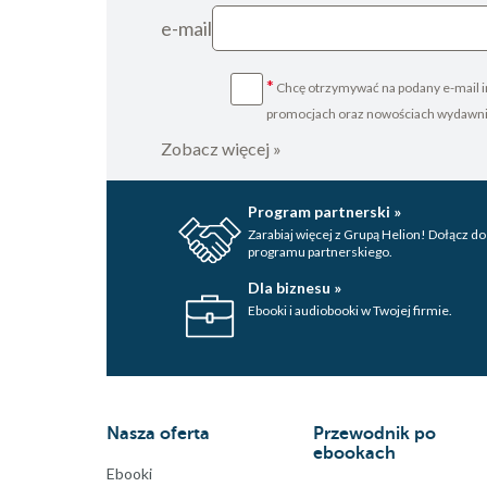
e-mail
*
Chcę otrzymywać na podany e-mail i
promocjach oraz nowościach wydawn
Zobacz więcej »
Program partnerski »
Zarabiaj więcej z Grupą Helion! Dołącz do
programu partnerskiego.
Dla biznesu »
Ebooki i audiobooki w Twojej firmie.
Nasza oferta
Przewodnik po
ebookach
Ebooki