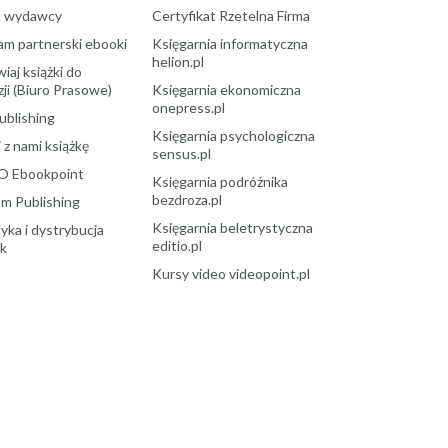
a wydawcy
Certyfikat Rzetelna Firma
am partnerski ebooki
Księgarnia informatyczna
helion.pl
aj książki do
ji (Biuro Prasowe)
Księgarnia ekonomiczna
onepress.pl
ublishing
Księgarnia psychologiczna
 z nami książkę
sensus.pl
O Ebookpoint
Księgarnia podróżnika
bezdroza.pl
m Publishing
Księgarnia beletrystyczna
yka i dystrybucja
editio.pl
ek
Kursy video videopoint.pl