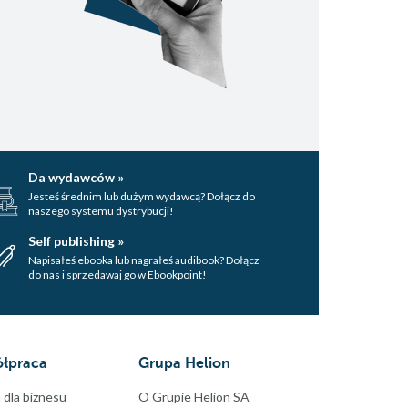
Da wydawców »
Jesteś średnim lub dużym wydawcą? Dołącz do
naszego systemu dystrybucji!
Self publishing »
Napisałeś ebooka lub nagrałeś audibook? Dołącz
do nas i sprzedawaj go w Ebookpoint!
łpraca
Grupa Helion
 dla biznesu
O Grupie Helion SA