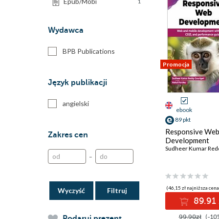
Epub/Mobi
1
Wydawca
BPB Publications
Promocja
Język publikacji
angielski
ebook
89 pkt
Responsive We
Zakres cen
Development
–
(46,15 zł najniższa cena
Wyczyść
89.91 
99.90zł
(-10
Podaruj prezent