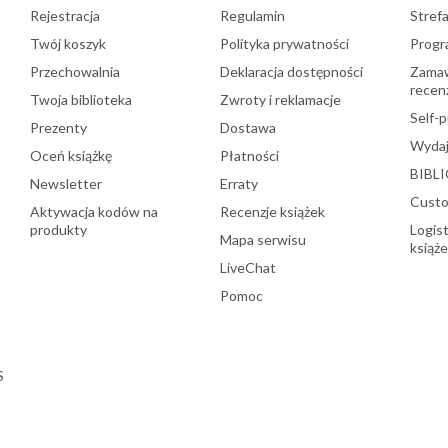
Rejestracja
Regulamin
Stref
Twój koszyk
Polityka prywatności
Progr
Przechowalnia
Deklaracja dostępności
Zamawi
recenz
Twoja biblioteka
Zwroty i reklamacje
Self-p
Prezenty
Dostawa
Wydaj
Oceń książkę
Płatności
BIBLI
Newsletter
Erraty
Custo
Aktywacja kodów na
Recenzje książek
produkty
Logist
Mapa serwisu
książ
LiveChat
Pomoc
S