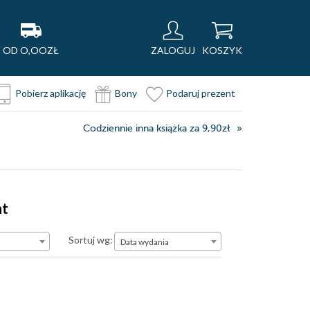
OD O,OOZŁ
ZALOGUJ
KOSZYK
Pobierz aplikację
Bony
Podaruj prezent
Codziennie inna książka za 9,90zł
nt
Data wydania
Sortuj wg:
Data wydania