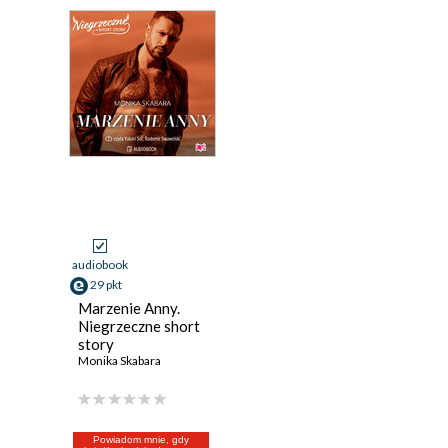
audiobook
29 pkt
Marzenie Anny.
Niegrzeczne short
story
Monika Skabara
Powiadom mnie, gdy