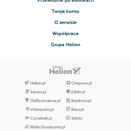
Przewodnik po ebookach
Twoje konto
O serwisie
Współpraca
Grupa Helion
Helion.pl
Onepress.pl
Sensus.pl
Editio.pl
DlaBystrzakow.pl
Bezdroza.pl
Videopoint.pl
Beya.pl
Czytalisek.pl
Sploty
Biblio.Ebookpoint.pl