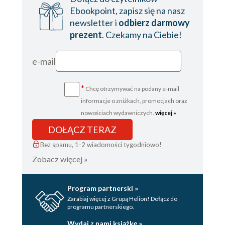
Ebookpoint, zapisz się na nasz
newsletter i
odbierz darmowy
prezent
. Czekamy na Ciebie!
e-mail
*
Chcę otrzymywać na podany e-mail
informacje o zniżkach, promocjach oraz
nowościach wydawniczych.
więcej »
DOŁĄCZ TERAZ
Bez spamu, 1-2 wiadomości tygodniowo!
Zobacz więcej »
Program partnerski »
Zarabiaj więcej z Grupą Helion! Dołącz do
programu partnerskiego.
Wydaj z nami książkę »