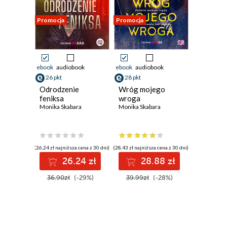
Promocja
Promocja
ebook
audiobook
ebook
audiobook
26 pkt
28 pkt
Odrodzenie
Wróg mojego
feniksa
wroga
Monika Skabara
Monika Skabara
(26,24 zł najniższa cena z 30 dni)
(28,43 zł najniższa cena z 30 dni)
26.24 zł
28.88 zł
36.90zł
(-29%)
39.99zł
(-28%)