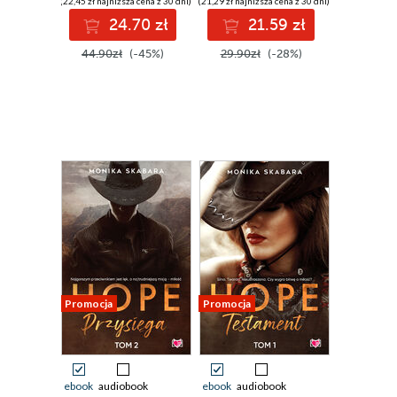
(22,45 zł najniższa cena z 30 dni)
(21,29 zł najniższa cena z 30 dni)
24.70 zł
21.59 zł
44.90zł
(-45%)
29.90zł
(-28%)
Promocja
Promocja
ebook
audiobook
ebook
audiobook