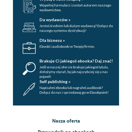
Wypełnij formularz i zostań autorem naszego
wydawnictwa.
Da wydawców »
Jesteś średnim lub dużym wydawcą? Dołącz do
naszego systemu dystrybucji!
Dla biznesu »
Ebooki i audiobooki w Twojej firmie.
Brakuje Ci jakiegoś ebooka? Daj znać!
Jeśli w naszej ofercie brakuje jakiegoś tytulu,
dołożymy starań, by jak najszybciej się u nas
pojawił.
Self publishing »
Napisałeś ebooka lub nagrałeś audibook?
Dołącz do nas i sprzedawaj go w Ebookpoint!
Nasza oferta