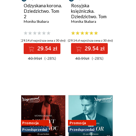
Odzyskana korona.
Rosyjska
Dziedzictwo. Tom
księżniczka.
2
Dziedzictwo. Tom
Monika Skabara
1
Monika Skabara
(29,14 zł najniższa cena z 30 dni)
(29,14 zł najniższa cena z 30 dni)
29.54 zł
29.54 zł
40.99zł
(-28%)
40.99zł
(-28%)
Promocja
Promocja
Przedsprzedaż
Przedsprzedaż