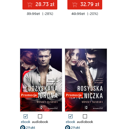
28.73 zł
32.79 zł
39.99zł
(-28%)
40.99zł
(-20%)
Promocja
Promocja
ebook
audiobook
ebook
audiobook
29 pkt
29 pkt