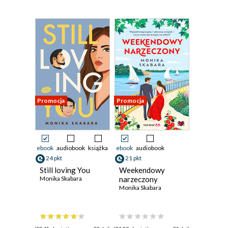
Promocja
Promocja
ebook
audiobook
książka
ebook
audiobook
24 pkt
21 pkt
Still loving You
Weekendowy
Monika Skabara
narzeczony
Monika Skabara