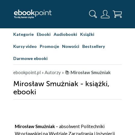
Kategorie
Ebooki
Audiobooki
Książki
Kursy video
Promocje
Nowości
Bestsellery
Darmowe ebooki
ebookpoint.pl
» Autorzy
» 📚
Mirosław Smużniak
Mirosław Smużniak - książki,
ebooki
Mirosław Smużniak
– absolwent Politechniki
Wrocławskiej na Wydziale Zarządzania i Inżynierii