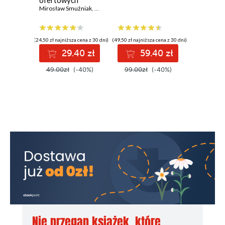
ofertowych
Allegro, eBay,
Mirosław Smużniak
,
Mateusz Bienias
Amazon
(24,50 zł najniższa cena z 30 dni)
(49,50 zł najniższa cena z 30 dni)
29.40 zł
59.40 zł
49.00zł
(-40%)
99.00zł
(-40%)
Nie przegap książek, które