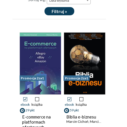
Data wydania
Filtruj »
Promocja 2za1
Promocja 2za1
ebook
książka
ebook
książka
29 pkt
59 pkt
E-commerce na
Biblia e-biznesu
platformach
Marcin Cichoń
,
Marcin Cisek
,
Kamil Czo