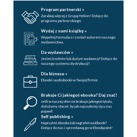
Program partnerski »
Zarabiaj więcej z Grupą Helion! Dołącz do
programu partnerskiego.
Wydaj z nami książkę »
Wypełnij formularz i zostań autorem naszego
wydawnictwa.
Da wydawców »
Jesteś średnim lub dużym wydawcą? Dołącz do
naszego systemu dystrybucji!
Dla biznesu »
Ebooki i audiobooki w Twojej firmie.
Brakuje Ci jakiegoś ebooka? Daj znać!
Jeśli w naszej ofercie brakuje jakiegoś tytulu,
dołożymy starań, by jak najszybciej się u nas
pojawił.
Self publishing »
Napisałeś ebooka lub nagrałeś audibook?
Dołącz do nas i sprzedawaj go w Ebookpoint!