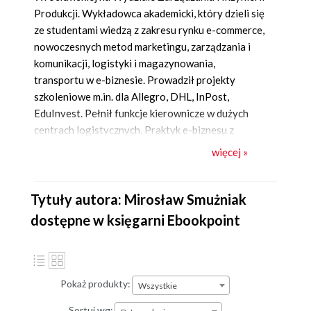
Produkcji. Wykładowca akademicki, który dzieli się
ze studentami wiedzą z zakresu rynku e-commerce,
nowoczesnych metod marketingu, zarządzania i
komunikacji, logistyki i magazynowania,
transportu w e-biznesie. Prowadził projekty
szkoleniowe m.in. dla Allegro, DHL, InPost,
EduInvest. Pełnił funkcje kierownicze w dużych
centrach logistycznych. Praktyk e-biznesu z
dwunastoletnim stażem. Na co dzień pomaga
więcej »
polskim przedsiębiorcom prowadzić z sukcesem
efektywny e-biznes, w tym sklepy internetowe
połączone z systemami automatyzującymi e-
Tytuły autora: Mirosław Smużniak
commerce. Jest autorem wielu publikacji
dostępne w księgarni Ebookpoint
poświęconych e-commerce oraz współautorem
bestselleru
Biblia e-biznesu
wydawnictwa Helion
(2013).
Pokaż produkty:
Wszystkie
Sortuj wg: