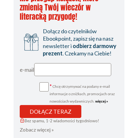
zmienią Twój wieczór w
literacką przygodę!
Dołącz do czytelników
Ebookpoint, zapisz się na nasz
newsletter i
odbierz darmowy
prezent
. Czekamy na Ciebie!
e-mail
*
Chcę otrzymywać na podany e-mail
informacje o zniżkach, promocjach oraz
nowościach wydawniczych.
więcej »
DOŁĄCZ TERAZ
Bez spamu, 1-2 wiadomości tygodniowo!
Zobacz więcej »