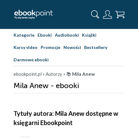
Kategorie
Ebooki
Audiobooki
Książki
Kursy video
Promocje
Nowości
Bestsellery
Darmowe ebooki
ebookpoint.pl
» Autorzy
» 📚
Mila Anew
Mila Anew - ebooki
Tytuły autora: Mila Anew dostępne w
księgarni Ebookpoint