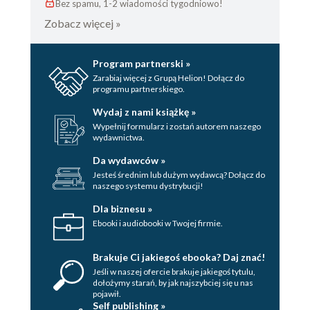
Bez spamu, 1-2 wiadomości tygodniowo!
Zobacz więcej »
Program partnerski »
Zarabiaj więcej z Grupą Helion! Dołącz do
programu partnerskiego.
Wydaj z nami książkę »
Wypełnij formularz i zostań autorem naszego
wydawnictwa.
Da wydawców »
Jesteś średnim lub dużym wydawcą? Dołącz do
naszego systemu dystrybucji!
Dla biznesu »
Ebooki i audiobooki w Twojej firmie.
Brakuje Ci jakiegoś ebooka? Daj znać!
Jeśli w naszej ofercie brakuje jakiegoś tytulu,
dołożymy starań, by jak najszybciej się u nas
pojawił.
Self publishing »