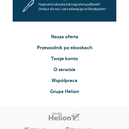
Napisałeś ebooka lub nagrałeś audibook?
Dołącz do nas i sprzedawaj go w Ebookpoint!
Nasza oferta
Przewodnik po ebookach
Twoje konto
O serwisie
Współpraca
Grupa Helion