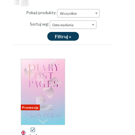
Pokaż produkty:
Wszystkie
Sortuj wg:
Data wydania
Filtruj »
Promocja