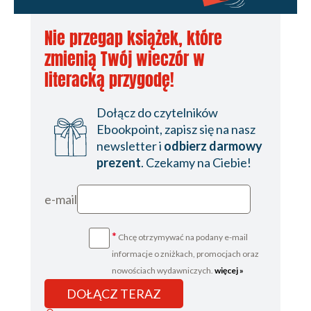
Nie przegap książek, które
zmienią Twój wieczór w
literacką przygodę!
Dołącz do czytelników
Ebookpoint, zapisz się na nasz
newsletter i
odbierz darmowy
prezent
. Czekamy na Ciebie!
e-mail
*
Chcę otrzymywać na podany e-mail
informacje o zniżkach, promocjach oraz
nowościach wydawniczych.
więcej »
DOŁĄCZ TERAZ