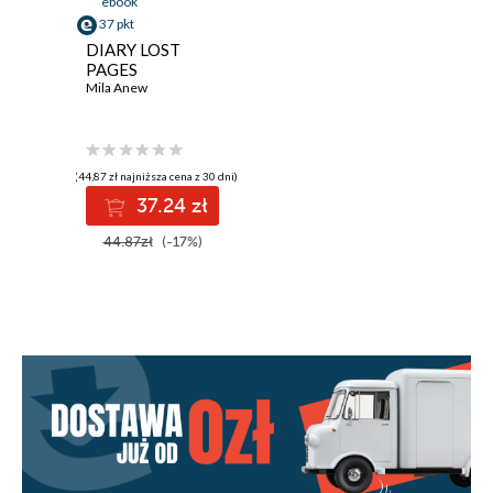
ebook
37 pkt
DIARY LOST
PAGES
Mila Anew
(44,87 zł najniższa cena z 30 dni)
37.24 zł
44.87zł
(-17%)