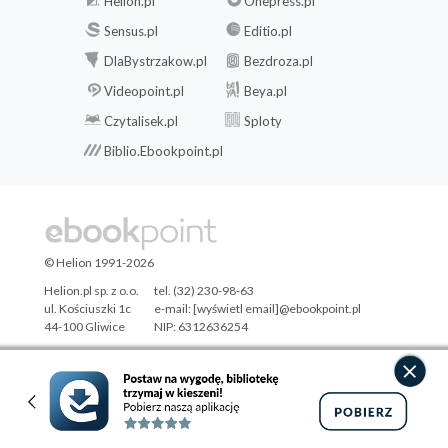
Helion.pl
Onepress.pl
Sensus.pl
Editio.pl
DlaBystrzakow.pl
Bezdroza.pl
Videopoint.pl
Beya.pl
Czytalisek.pl
Sploty
Biblio.Ebookpoint.pl
© Helion 1991-2026
Helion.pl sp. z o.o.
tel. (32) 230-98-63
ul. Kościuszki 1c
e-mail:
[wyświetl email]@ebookpoint.pl
44-100 Gliwice
NIP: 6312636254
Regon: 241989027
Designed with ♥ by
Tonik.pl
Pełna wersja strony »