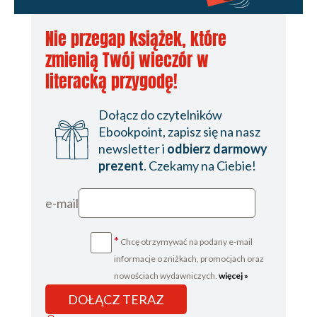
Nie przegap książek, które
zmienią Twój wieczór w
literacką przygodę!
Dołącz do czytelników
Ebookpoint, zapisz się na nasz
newsletter i
odbierz darmowy
prezent
. Czekamy na Ciebie!
e-mail
*
Chcę otrzymywać na podany e-mail
informacje o zniżkach, promocjach oraz
nowościach wydawniczych.
więcej »
DOŁĄCZ TERAZ