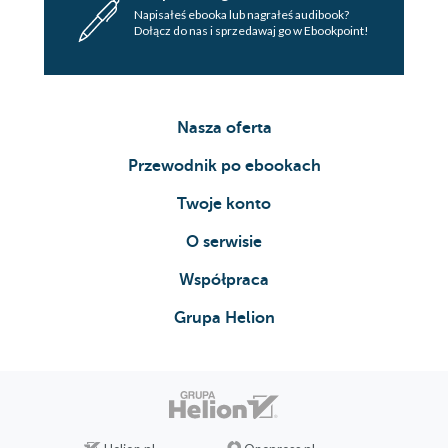
Napisałeś ebooka lub nagrałeś audibook?
Dołącz do nas i sprzedawaj go w Ebookpoint!
Nasza oferta
Przewodnik po ebookach
Twoje konto
O serwisie
Współpraca
Grupa Helion