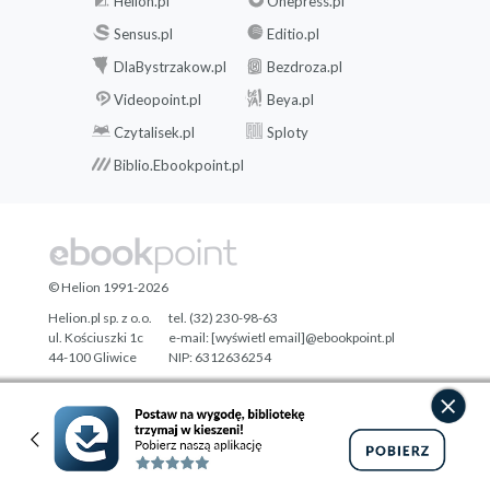
Helion.pl
Onepress.pl
Sensus.pl
Editio.pl
DlaBystrzakow.pl
Bezdroza.pl
Videopoint.pl
Beya.pl
Czytalisek.pl
Sploty
Biblio.Ebookpoint.pl
© Helion 1991-2026
Helion.pl sp. z o.o.
tel. (32) 230-98-63
ul. Kościuszki 1c
e-mail:
[wyświetl email]@ebookpoint.pl
44-100 Gliwice
NIP: 6312636254
Regon: 241989027
Designed with ♥ by
Tonik.pl
Pełna wersja strony »