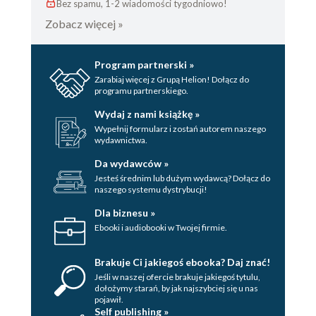
Bez spamu, 1-2 wiadomości tygodniowo!
Zobacz więcej »
Program partnerski »
Zarabiaj więcej z Grupą Helion! Dołącz do
programu partnerskiego.
Wydaj z nami książkę »
Wypełnij formularz i zostań autorem naszego
wydawnictwa.
Da wydawców »
Jesteś średnim lub dużym wydawcą? Dołącz do
naszego systemu dystrybucji!
Dla biznesu »
Ebooki i audiobooki w Twojej firmie.
Brakuje Ci jakiegoś ebooka? Daj znać!
Jeśli w naszej ofercie brakuje jakiegoś tytulu,
dołożymy starań, by jak najszybciej się u nas
pojawił.
Self publishing »