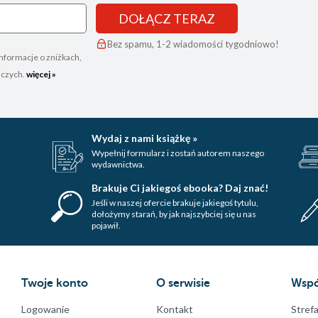
DOŁĄCZ TERAZ
Bez spamu, 1-2 wiadomości tygodniowo!
nformacje o zniżkach,
iczych.
więcej »
Wydaj z nami książkę »
Wypełnij formularz i zostań autorem naszego
wydawnictwa.
Brakuje Ci jakiegoś ebooka? Daj znać!
Jeśli w naszej ofercie brakuje jakiegoś tytulu,
dołożymy starań, by jak najszybciej się u nas
pojawił.
Twoje konto
O serwisie
Wspó
Logowanie
Kontakt
Strefa