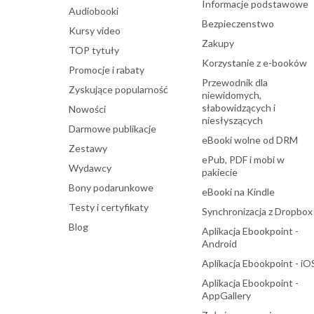
Informacje podstawowe
Audiobooki
Bezpieczenstwo
Kursy video
Zakupy
TOP tytuły
Korzystanie z e-booków
Promocje i rabaty
Przewodnik dla
Zyskujące popularność
niewidomych,
słabowidzących i
Nowości
niesłyszących
Darmowe publikacje
eBooki wolne od DRM
Zestawy
ePub, PDF i mobi w
Wydawcy
pakiecie
Bony podarunkowe
eBooki na Kindle
Testy i certyfikaty
Synchronizacja z Dropbox
Blog
Aplikacja Ebookpoint -
Android
Aplikacja Ebookpoint - iO
Aplikacja Ebookpoint -
AppGallery