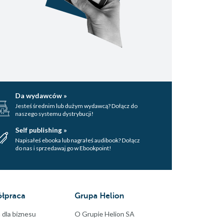
Da wydawców »
Jesteś średnim lub dużym wydawcą? Dołącz do
naszego systemu dystrybucji!
Self publishing »
Napisałeś ebooka lub nagrałeś audibook? Dołącz
do nas i sprzedawaj go w Ebookpoint!
łpraca
Grupa Helion
 dla biznesu
O Grupie Helion SA