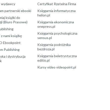
a wydawcy
Certyfikat Rzetelna Firma
am partnerski ebooki
Księgarnia informatyczna
helion.pl
aj książki do
ji (Biuro Prasowe)
Księgarnia ekonomiczna
onepress.pl
ublishing
Księgarnia psychologiczna
 z nami książkę
sensus.pl
O Ebookpoint
Księgarnia podróżnika
bezdroza.pl
m Publishing
Księgarnia beletrystyczna
yka i dystrybucja
editio.pl
ek
Kursy video videopoint.pl