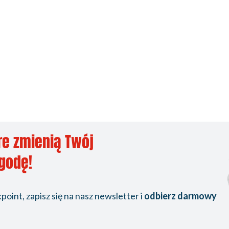
re zmienią Twój
ygodę!
oint, zapisz się na nasz newsletter i
odbierz darmowy