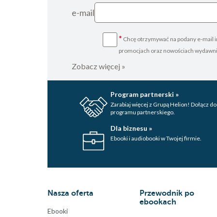
e-mail
*
Chcę otrzymywać na podany e-mail i
promocjach oraz nowościach wydawn
Zobacz więcej »
Program partnerski »
Zarabiaj więcej z Grupą Helion! Dołącz do
programu partnerskiego.
Dla biznesu »
Ebooki i audiobooki w Twojej firmie.
Nasza oferta
Przewodnik po
ebookach
Ebooki