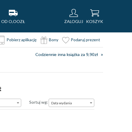
OD O,OOZŁ
ZALOGUJ
KOSZYK
Pobierz aplikację
Bony
Podaruj prezent
Codziennie inna książka za 9,90zł
t
Data wydania
Sortuj wg:
Data wydania