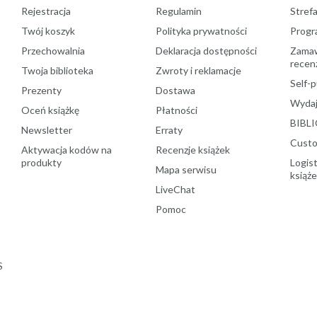
Rejestracja
Regulamin
Stref
Twój koszyk
Polityka prywatności
Progr
Przechowalnia
Deklaracja dostępności
Zamawi
recenz
Twoja biblioteka
Zwroty i reklamacje
Self-p
Prezenty
Dostawa
Wydaj
Oceń książkę
Płatności
BIBLI
Newsletter
Erraty
Custo
Aktywacja kodów na
Recenzje książek
produkty
Logist
Mapa serwisu
książ
LiveChat
Pomoc
S