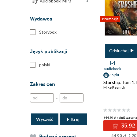
Audiobooki MP3
3
Wydawca
Promocja
Storybox
Odsłuchaj
Język publikacji
polski
audiobook
35 pkt
Starship. Tom 1.
Zakres cen
Mike Resnick
–
(44,90 zł najniższa cena
Wyczyść
35.92 
44.90 zł
(-20
Podaruj prezent