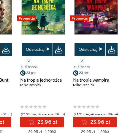
Promocja
Promocja
Odsłuchaj
Odsłuchaj
audiobook
audiobook
23 pkt
23 pkt
 Bunt
Na tropie jednorożca
Na tropie wampira
Mike Resnick
Mike Resnick
 z 30 dni)
(21,90 zł najniższa cena z 30 dni)
(21,90 zł najniższa cena z 30 dni)
zł
23.96 zł
23.96 zł
%)
29.95 zł
(-20%)
29.95 zł
(-20%)